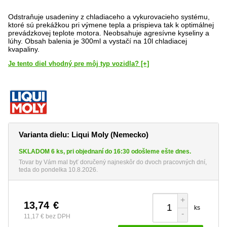
Odstraňuje usadeniny z chladiaceho a vykurovacieho systému,
ktoré sú prekážkou pri výmene tepla a prispieva tak k optimálnej
prevádzkovej teplote motora. Neobsahuje agresívne kyseliny a
lúhy. Obsah balenia je 300ml a vystačí na 10l chladiacej
kvapaliny.
Je tento diel vhodný pre môj typ vozidla? [+]
Varianta dielu: Liqui Moly (Nemecko)
SKLADOM 6 ks, pri objednaní do 16:30 odošleme ešte dnes.
Tovar by Vám mal byť doručený najneskôr do dvoch pracovných dní,
teda do pondelka 10.8.2026.
+
13,74
€
ks
-
11,17 €
bez DPH