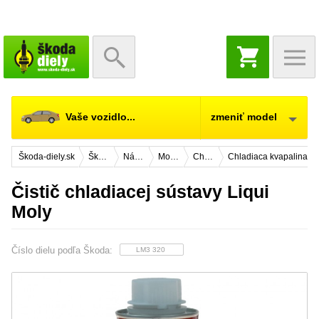
NÁKUPNÝ
KOŠÍK
Vaše vozidlo...
zmeniť model
Škoda-diely.sk
Škoda Citigo
Náhradné diely
Motor
Chladenie
Chladiaca kvapalina
Čistič chladiacej sústavy Liqui
Moly
Číslo dielu podľa Škoda:
LM3 320