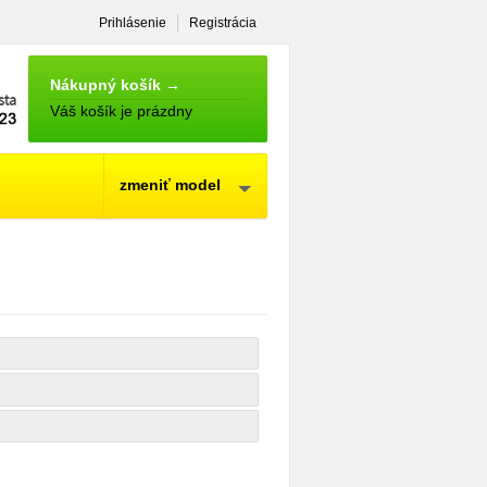
Prihlásenie
Registrácia
NÁKUPNÝ
KOŠÍK
Nákupný košík →
Váš košík je prázdny
zmeniť model