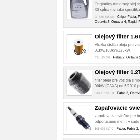
Originálny motorový olej s
30 spĺňa rovnaké špecifiká
Citigo, Fabia, 
G S55 545 M4
Octavia 3, Octavia 4, Rapid, 
Olejový filter 1.
Vložka čističe oleja pre 
81kW/103kW/125kW.
Fabia 2, Octavia 
03L 115 562
Olejový filter 1.2
filter oleja pre vozidlá s
90kW (CAXA) od 6/2010 pr
Fabia 2, Octavi
03C 115 561 H
Zapaľovacie svie
zapaľovacia sviečka pre
odporúčame meniť v sade,
Fabia, Fabia 2,
101 905 617 C