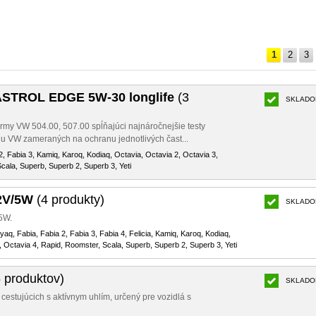
1
2
3
ASTROL EDGE 5W-30 longlife
(3
SKLADO
normy VW 504.00, 507.00 spĺňajúci najnáročnejšie testy
u VW zameraných na ochranu jednotlivých čast...
2, Fabia 3, Kamiq, Karoq, Kodiaq, Octavia, Octavia 2, Octavia 3,
cala, Superb, Superb 2, Superb 3, Yeti
2V/5W
(4 produkty)
SKLADO
5W.
nyaq, Fabia, Fabia 2, Fabia 3, Fabia 4, Felicia, Kamiq, Karoq, Kodiaq,
, Octavia 4, Rapid, Roomster, Scala, Superb, Superb 2, Superb 3, Yeti
 produktov)
SKLADO
e cestujúcich s aktívnym uhlím, určený pre vozidlá s