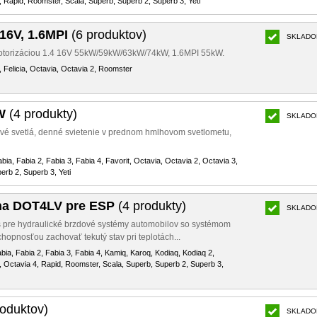
, Rapid, Roomster, Scala, Superb, Superb 2, Superb 3, Yeti
 16V, 1.6MPI
(6 produktov)
SKLADO
s motorizáciou 1.4 16V 55kW/59kW/63kW/74kW, 1.6MPI 55kW.
, Felicia, Octavia, Octavia 2, Roomster
W
(4 produkty)
SKLADO
vé svetlá, denné svietenie v prednom hmlhovom svetlometu,
bia, Fabia 2, Fabia 3, Fabia 4, Favorit, Octavia, Octavia 2, Octavia 3,
rb 2, Superb 3, Yeti
na DOT4LV pre ESP
(4 produkty)
SKLADO
 pre hydraulické brzdové systémy automobilov so systémom
opnosťou zachovať tekutý stav pri teplotách...
abia, Fabia 2, Fabia 3, Fabia 4, Kamiq, Karoq, Kodiaq, Kodiaq 2,
, Octavia 4, Rapid, Roomster, Scala, Superb, Superb 2, Superb 3,
oduktov)
SKLADO