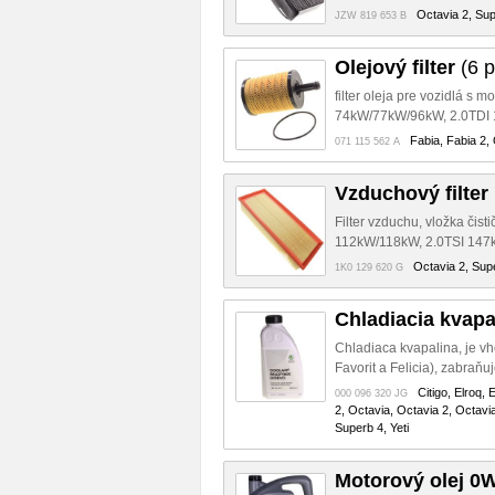
Octavia 2, Sup
JZW 819 653 B
Olejový filter
(6 
filter oleja pre vozidlá s
74kW/77kW/96kW, 2.0TDI 1
Fabia, Fabia 2,
071 115 562 A
Vzduchový filter
Filter vzduchu, vložka čis
112kW/118kW, 2.0TSI 147k
Octavia 2, Supe
1K0 129 620 G
Chladiacia kvap
Chladiaca kvapalina, je 
Favorit a Felicia), zabraňuj
Citigo, Elroq,
000 096 320 JG
2, Octavia, Octavia 2, Octavi
Superb 4, Yeti
Motorový olej 0W