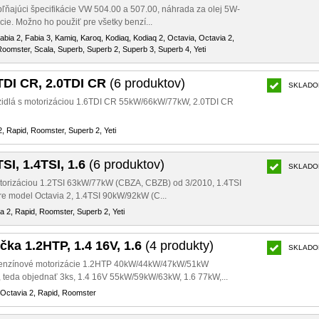
pľňajúci špecifikácie VW 504.00 a 507.00, náhrada za olej 5W-
cie. Možno ho použiť pre všetky benzí...
Fabia 2, Fabia 3, Kamiq, Karoq, Kodiaq, Kodiaq 2, Octavia, Octavia 2,
Roomster, Scala, Superb, Superb 2, Superb 3, Superb 4, Yeti
6TDI CR, 2.0TDI CR
(6 produktov)
SKLADO
vozidlá s motorizáciou 1.6TDI CR 55kW/66kW/77kW, 2.0TDI CR
2, Rapid, Roomster, Superb 2, Yeti
TSI, 1.4TSI, 1.6
(6 produktov)
SKLADO
 motorizáciou 1.2TSI 63kW/77kW (CBZA, CBZB) od 3/2010, 1.4TSI
e model Octavia 2, 1.4TSI 90kW/92kW (C...
a 2, Rapid, Roomster, Superb 2, Yeti
čka 1.2HTP, 1.4 16V, 1.6
(4 produkty)
SKLADO
 benzínové motorizácie 1.2HTP 40kW/44kW/47kW/51kW
 teda objednať 3ks, 1.4 16V 55kW/59kW/63kW, 1.6 77kW,...
 Octavia 2, Rapid, Roomster