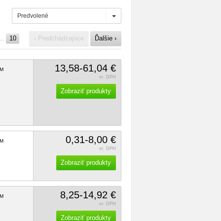
Predvolené
10
‹ Predchádzajúce
Ďalšie ›
…
13,58-61,04 €
M
vr. DPH
Zobraziť produkty
0,31-8,00 €
M
vr. DPH
Zobraziť produkty
8,25-14,92 €
M
vr. DPH
Zobraziť produkty