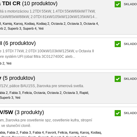
a TDI CR
(10 produktov)
SKLADO
dlá s motorizáciou 1.2TDI 55kW, 1.4TDI 55kW/66kW/77kW,
81kW/85kW/88kW, 2.0TDI 81kW/105kW/110kW/135kW/14...
3, Kamiq, Karoq, Kodiaq, Kodiaq 2, Octavia 2, Octavia 3, Octavia 4,
b 2, Superb 3, Superb 4, Yeti
I
(6 produktov)
SKLADO
ácie 1.9TDI 77kW, 2.0TDI 100kW/103kW/125kW, u Octavia II
re systém UFI (obal filtra 3C0127400C aleb...
 2, Yeti
v
(5 produktov)
SKLADO
12V, pätice BAU15S, žiarovka pre smerová svetla.
abia 2, Fabia 3, Felicia, Octavia, Octavia 2, Octavia 3, Rapid,
Superb 3, Yeti
2V/5W
(3 produkty)
SKLADO
m, žiarovka pre osvetlenie spz, osvetlenie kufra, stropní
a ve sluneční cloně.
bia, Fabia 2, Fabia 3, Fabia 4, Favorit, Felicia, Kamiq, Karoq, Kodiaq,