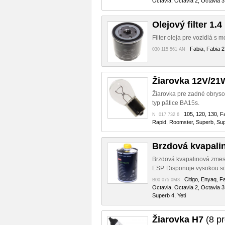
Octavia, Octavia 2, Octavia 3
Olejový filter 1.4
Filter oleja pre vozidlá 
Fabia, Fabia 2
030 115 561 AN
Žiarovka 12V/21
Žiarovka pre zadné obryso
typ pätice BA15s.
105, 120, 130, Fa
N 017 732 6
Rapid, Roomster, Superb, Supe
Brzdová kvapali
Brzdová kvapalinová zmes
ESP. Disponuje vysokou sch
Citigo, Enyaq, F
B00 075 0M3
Octavia, Octavia 2, Octavia 3
Superb 4, Yeti
Žiarovka H7
(8 pr