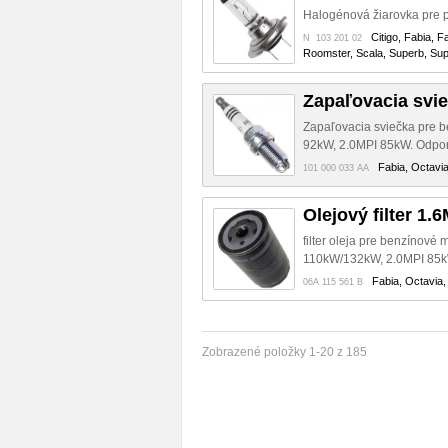
Halogénová žiarovka pre 
Citigo, Fabia, F
N 103 201 02
Roomster, Scala, Superb, Supe
Zapaľovacia svi
Zapaľovacia sviečka pre 
92kW, 2.0MPI 85kW. Odporú
Fabia, Octavia
101 000 033 AA
Olejový filter 1.
filter oleja pre benzínov
110kW/132kW, 2.0MPI 85
Fabia, Octavia,
06A 115 561 B
Zobrazené položky 1-20 z 185