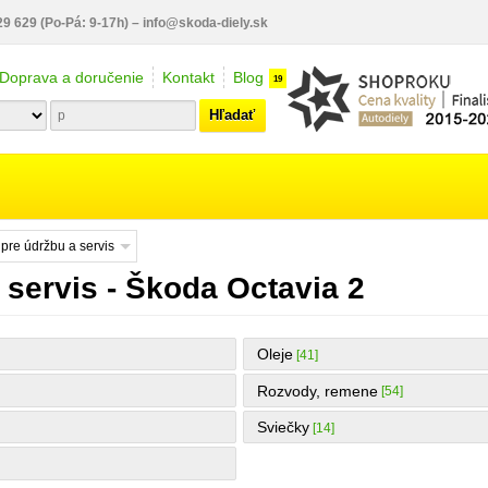
29 629
(Po-Pá: 9-17h)
–
info@skoda-diely.sk
Doprava a doručenie
Kontakt
Blog
19
Hľadať
 pre údržbu a servis
 servis - Škoda Octavia 2
Oleje
[41]
Rozvody, remene
[54]
Sviečky
[14]