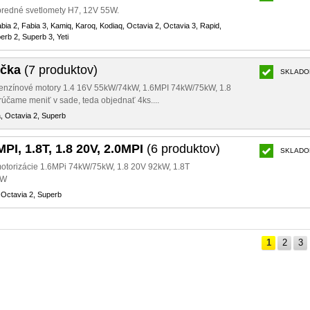
predné svetlomety H7, 12V 55W.
abia 2, Fabia 3, Kamiq, Karoq, Kodiaq, Octavia 2, Octavia 3, Rapid,
rb 2, Superb 3, Yeti
ečka
(7 produktov)
SKLADO
benzínové motory 1.4 16V 55kW/74kW, 1.6MPI 74kW/75kW, 1.8
čame meniť v sade, teda objednať 4ks....
, Octavia 2, Superb
6MPI, 1.8T, 1.8 20V, 2.0MPI
(6 produktov)
SKLADO
é motorizácie 1.6MPi 74kW/75kW, 1.8 20V 92kW, 1.8T
kW
 Octavia 2, Superb
1
2
3