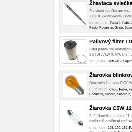
Žhaviaca sviečk
Žhaviaca sviečka pre vozi
1.6TDI 55kW/66kW/77kW/
Fabia 2, Fabia 
03L 963 319 D
Rapid, Roomster, Scala, Super
Palivový filter TD
Filter paliva pre motoriz
1.6TDI 77kW (CAYC), len p
Octavia 2, Superb
3C0 127 434
Žiarovka blinkro
Oranžová žiarovka PY21W/
Citigo, Fabia, F
N 102 564 07
Roomster, Superb, Superb 2, 
Žiarovka C5W 1
Sufit žiarovka, priemer 11m
osvětlení, osvětlení zrcátk
105, 120, 130, Fa
N 017 725 4