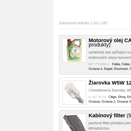
Zobrazené položky 1-20 z 185
Motorový olej C
produkty)
syntetický olej spĺňajúci 
motorových olejov koncern
Fabia, Fabia 
EDT IT5 W30 LL
Octavia 4, Rapid, Roomster, S
Žiarovka W5W 1
Celosklenená žiarovka, W
Citigo, Elroq, E
N 017 753 10
Octavia, Octavia 2, Octavia 3
Kabínový filter
(5
pachový filter priestoru pr
klimatizáciou