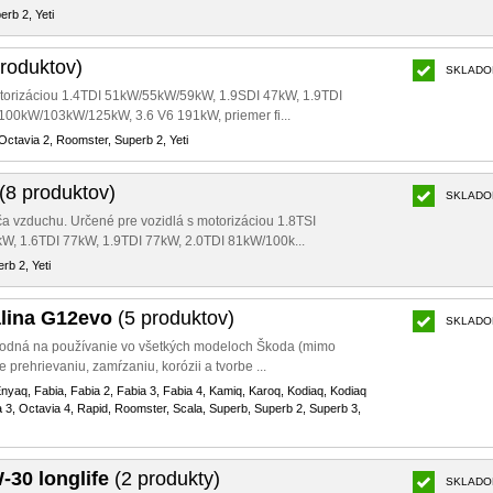
erb 2, Yeti
produktov)
SKLADO
 motorizáciou 1.4TDI 51kW/55kW/59kW, 1.9SDI 47kW, 1.9TDI
00kW/103kW/125kW, 3.6 V6 191kW, priemer fi...
 Octavia 2, Roomster, Superb 2, Yeti
(8 produktov)
SKLADO
tiča vzduchu. Určené pre vozidlá s motorizáciou 1.8TSI
W, 1.6TDI 77kW, 1.9TDI 77kW, 2.0TDI 81kW/100k...
rb 2, Yeti
alina G12evo
(5 produktov)
SKLADO
vhodná na používanie vo všetkých modeloch Škoda (mimo
e prehrievaniu, zamŕzaniu, korózii a tvorbe ...
 Enyaq, Fabia, Fabia 2, Fabia 3, Fabia 4, Kamiq, Karoq, Kodiaq, Kodiaq
a 3, Octavia 4, Rapid, Roomster, Scala, Superb, Superb 2, Superb 3,
-30 longlife
(2 produkty)
SKLADO