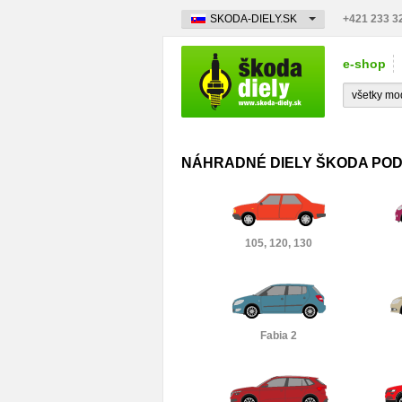
SKODA-DIELY.SK
+421 233 3
e-shop
NÁHRADNÉ DIELY ŠKODA PO
105, 120, 130
Fabia 2