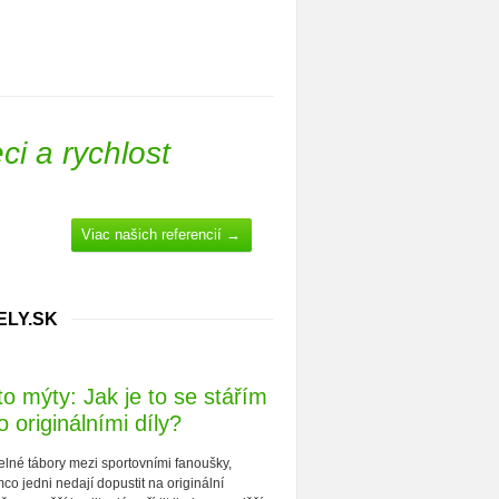
ci a rychlost
Viac našich referencií →
ELY.SK
o mýty: Jak je to se stářím
 originálními díly?
telné tábory mezi sportovními fanoušky,
tímco jedni nedají dopustit na originální