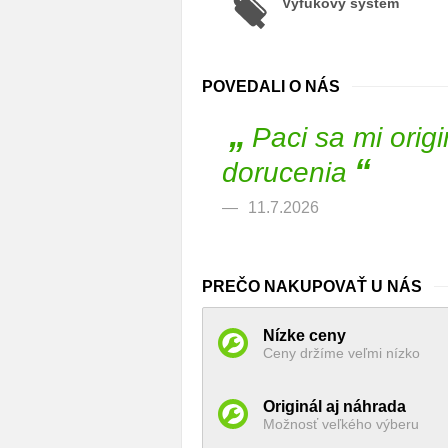
Výfukový systém
POVEDALI O NÁS
„
Paci sa mi orig
“
dorucenia
11.7.2026
PREČO NAKUPOVAŤ U NÁS
Nízke ceny
Ceny držíme veľmi nízko
Originál aj náhrada
Možnosť veľkého výberu