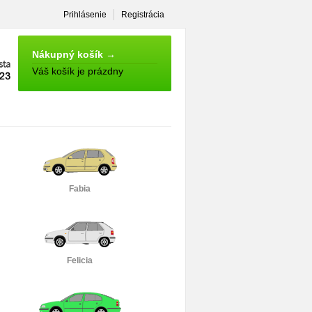
Prihlásenie
Registrácia
NÁKUPNÝ
KOŠÍK
Nákupný košík →
Váš košík je prázdny
Fabia
Felicia