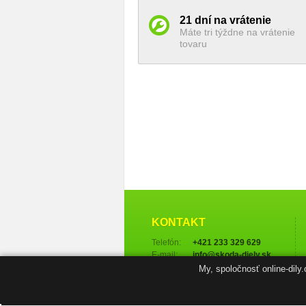
21 dní na vrátenie
Máte tri týždne na vrátenie
tovaru
KONTAKT
Telefón:
+421 233 329 629
E-mail:
info@skoda-diely.sk
My, spoločnosť online-dily
Ďalšie kontakty →