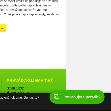
 že se vyšší kvalita dá pořídit jinde a za nižší
ní olej podle počtu najetých kilometrů
ížce, druhý už po polovině uvedené
du? Jak je to s nejčastějšími mýty, se kterými
u →
PREVÁDZKUJEME TIEŽ
skoda-dily.cz
skoda-parts.com
cielenú reklamu. Súhlasíte?
© Škoda-diely.sk, 2005–2026