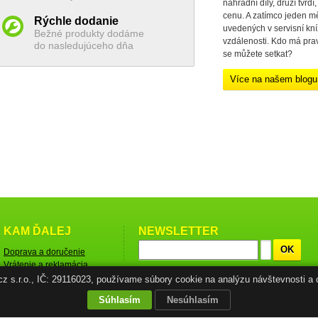
náhradní díly, druzí tvrdí,
cenu. A zatímco jeden mě
Rýchle dodanie
uvedených v servisní kn
Bežné produkty dodáme
vzdálenosti. Kdo má prav
do nasledujúceho dňa
se můžete setkat?
Více na našem blog
KAM ĎALEJ
NEWSLETTER
OK
Doprava a doručenie
Vrátenie a reklamácia
tovaru
.cz s.r.o., IČ: 29116023, používame súbory cookie na analýzu návštevnosti a 
Obchodné podmienky
Súhlasím
Nesúhlasím
Ochrana osobných údajov