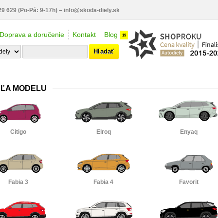
29 629
(Po-Pá: 9-17h)
–
info@skoda-diely.sk
Doprava a doručenie
Kontakt
Blog
19
Hľadať
DĽA MODELU
Citigo
Elroq
Enyaq
Fabia 3
Fabia 4
Favorit