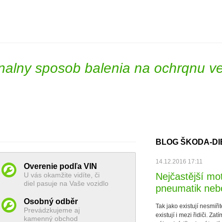
inalny sposob balenia na ochrqnu ve
BLOG ŠKODA-DI
14.12.2016 17:11
Overenie podľa VIN
U vás okamžite vidíte, či
Nejčastější mot
diel pasuje na Vaše vozidlo
pneumatik nebo
Osobný odběr
Tak jako existují nesmiři
Prevádzkujeme aj
existují i mezi řidiči. Za
kamenný obchod