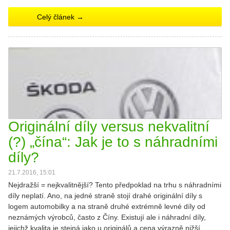
Celý článek →
Originální díly versus nekvalitní
(?) „čína“: Jak je to s náhradními
díly?
21.7.2016, 15:01
Nejdražší = nejkvalitnější? Tento předpoklad na trhu s náhradními
díly neplatí. Ano, na jedné straně stojí drahé originální díly s
logem automobilky a na straně druhé extrémně levné díly od
neznámých výrobců, často z Číny. Existují ale i náhradní díly,
jejichž kvalita je stejná jako u originálů a cena výrazně nižší.