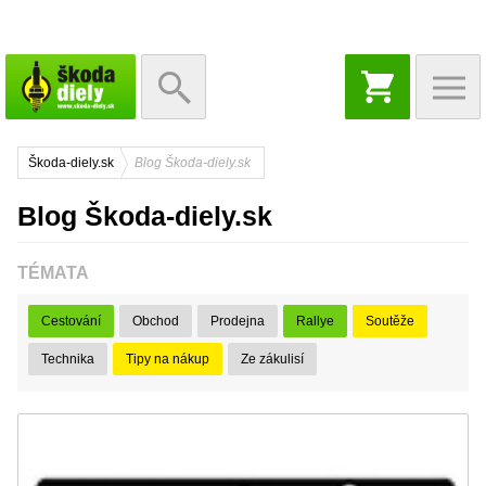
NÁKUPNÝ
KOŠÍK
Škoda-diely.sk
Blog Škoda-diely.sk
Blog Škoda-diely.sk
TÉMATA
Cestování
Obchod
Prodejna
Rallye
Soutěže
Technika
Tipy na nákup
Ze zákulisí