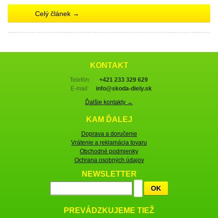
Celý článek →
KONTAKT
Telefón:
+421 233 329 629
E-mail:
info@skoda-diely.sk
Ďalšie kontakty →
KAM ĎALEJ
Doprava a doručenie
Vrátenie a reklamácia tovaru
Obchodné podmienky
Ochrana osobných údajov
NEWSLETTER
OK
PREVÁDZKUJEME TIEŽ