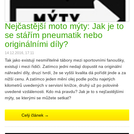
Nejčastější moto mýty: Jak je to
se stářím pneumatik nebo
originálními díly?
14.12.2016, 17:11
Tak jako existují nesmiřitelné tábory mezi sportovními fanoušky,
existují i mezi řidiči. Zatímco jedni nedají dopustit na originální
náhradní díly, druzí tvrdí, že se vyšší kvalita dá pořídit jinde a za
nižší cenu. A zatímco jeden mění olej podle počtu najetých
kilometrů uvedených v servisní knížce, druhý už po polovině
uvedené vzdálenosti. Kdo má pravdu? Jak je to s nejčastějšími
mýty, se kterými se můžete setkat?
Celý článek →