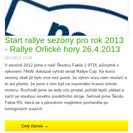
Start rallye sezóny pro rok 2013
- Rallye Orlické hory 26.4.2013
28.4.2013, 23:28
V sezóně 2012 jsme s naší Škodou Fabia 1.9TDI, původně s
výkonem 74kW, dokázali vyhrát seriál Rallye Cup. Ke konci
sezóny však již bylo více než jasné, že výkon vozu nám nestačí a
to ani přesto, že jsme s ním byli na maximální hranici tohoto
motoru. Rozhodli jsme se tedy vůz prodat, pořídit lepší základ a
začít se stavbou nového soutěžního stroje. Sehnali jsme Škodu
Fabia RS, která se s původním majitelem proháněla po
tuningových srazích.
Celý článek →