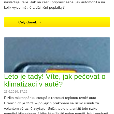
následuje Itálie. Jak na cestu připravit sebe, jak automobil a na
kolik vyjde mýtné a dálniční poplatky?
Celý článek →
Léto je tady! Víte, jak pečovat o
klimatizaci v autě?
23.6.2016, 17:22
Riziko mikrospánku stoupá s rostoucí teplotou uvnitř auta.
Hraničních je 25°C – po jejich překonání se riziko usnutí za
volantem výrazně zvyšuje. Snížit teplotu a snížit toto riziko
pomáhá klimatizace. Velká část řidičů nejen netuší, jak ji správně