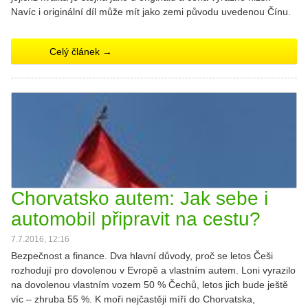
Navíc i originální díl může mít jako zemi původu uvedenou Čínu.
Celý článek →
Chorvatsko autem: Jak sebe i
automobil připravit na cestu?
7.7.2016, 12:16
​Bezpečnost a finance. Dva hlavní důvody, proč se letos Češi
rozhodují pro dovolenou v Evropě a vlastním autem. Loni vyrazilo
na dovolenou vlastním vozem 50 % Čechů, letos jich bude ještě
víc – zhruba 55 %. K moři nejčastěji míří do Chorvatska,