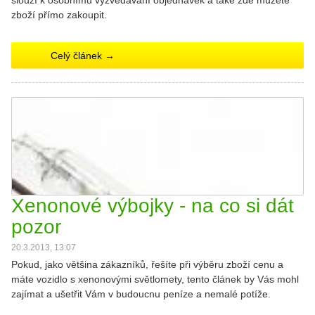
slouží k osobnímu vyzvedávání objednávek a také zde můžete
zboží přímo zakoupit.
Celý článek →
Xenonové výbojky - na co si dát
pozor
20.3.2013, 13:07
Pokud, jako většina zákazníků, řešíte při výběru zboží cenu a
máte vozidlo s xenonovými světlomety, tento článek by Vás mohl
zajímat a ušetřit Vám v budoucnu peníze a nemalé potíže.