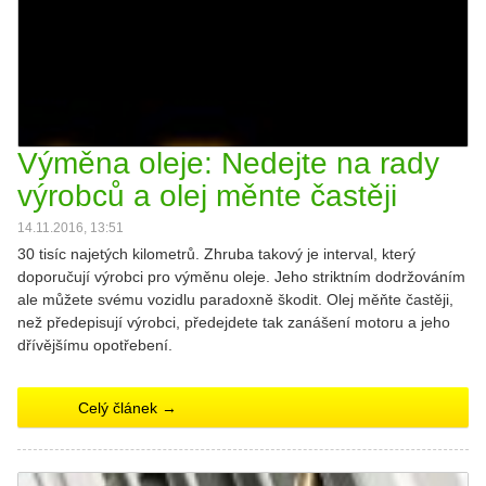
Výměna oleje: Nedejte na rady
výrobců a olej měnte častěji
14.11.2016, 13:51
30 tisíc najetých kilometrů. Zhruba takový je interval, který
doporučují výrobci pro výměnu oleje. Jeho striktním dodržováním
ale můžete svému vozidlu paradoxně škodit. Olej měňte častěji,
než předepisují výrobci, předejdete tak zanášení motoru a jeho
dřívějšímu opotřebení.
Celý článek →