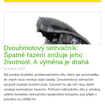
Dvouhmotový setrvačník:
Špatné řazení snižuje jeho
životnost. A výměna je drahá
22.8.2016, 15:37
Má pověst strašáka, problematického dílu, který ale automobilky
do svých vozů montují stále častěji. Dvouhmotový setrvačník
výrazně zvyšuje komfort jízdy. Zároveň ho ale ničí rázy, které
vznikají nevhodným řazením. Pořízení náhradního dílu a výměna
celého kompletu setrvačníko-spojkového kompletu pak přijde v
průměru na 15000 Kč.