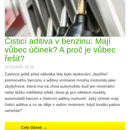
Čisticí aditiva v benzinu: Mají
vůbec účinek? A proč je vůbec
řešit?
10.10.2016, 13:19
Zatímco ještě před několika lety bylo tankování „lepšího“
prémiového benzinu s aditivy vnímané mnoha motoristy jako
zbytečnost, která má na chod automobilu buď jen minimální,
nebo těžko měřitelný efekt, dnes je pro některé modely
automobilů benzin s čisticími aditivy nutností. Jaký účinek mají
čisticí aditiva a co se děje s vaším motorem, když kvalitu paliva
neřešíte?
Celý článek →