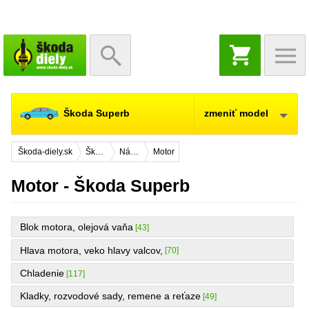
NÁKUPNÝ
KOŠÍK
Škoda Superb
zmeniť model
Škoda-diely.sk
Škoda Superb
Náhradné diely
Motor
Motor - Škoda Superb
Blok motora, olejová vaňa
[43]
Hlava motora, veko hlavy valcov,
[70]
Chladenie
[117]
Kladky, rozvodové sady, remene a reťaze
[49]