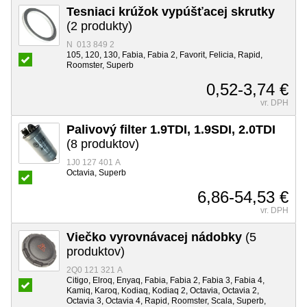
Tesniaci krúžok vypúšťacej skrutky
(2 produkty)
N 013 849 2
105, 120, 130, Fabia, Fabia 2, Favorit, Felicia, Rapid,
Roomster, Superb
0,52-3,74 €
vr. DPH
Palivový filter 1.9TDI, 1.9SDI, 2.0TDI
(8 produktov)
1J0 127 401 A
Octavia, Superb
6,86-54,53 €
vr. DPH
Viečko vyrovnávacej nádobky
(5
produktov)
2Q0 121 321 A
Citigo, Elroq, Enyaq, Fabia, Fabia 2, Fabia 3, Fabia 4,
Kamiq, Karoq, Kodiaq, Kodiaq 2, Octavia, Octavia 2,
Octavia 3, Octavia 4, Rapid, Roomster, Scala, Superb,