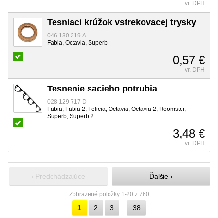
vr. DPH
Tesniaci krúžok vstrekovacej trysky
046 130 219 A
Fabia, Octavia, Superb
0,57 €
vr. DPH
Tesnenie sacieho potrubia
028 129 717 D
Fabia, Fabia 2, Felicia, Octavia, Octavia 2, Roomster,
Superb, Superb 2
3,48 €
vr. DPH
‹ Predchádzajúce
Ďalšie ›
Zobrazené položky 1-20 z 760
1
2
3
38
…