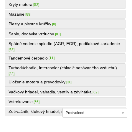
Kryty motora
[52]
Mazanie
[89]
Piesty a piestne krúžky
[8]
Sanie, dodávka vzduchu
[81]
Spätné vedenie splodín (AGR, EGR), podtlakové zariadenie
[68]
Tandemové čerpadlo
[11]
Turbodúchadlo, Intercooler (chladič nasávaného vzduchu)
[83]
Uloženie motora a prevodovky
[30]
Vačkový hriadeľ, vahadla, ventily a zdvihátka
[62]
Vstrekovanie
[56]
Zotrvačník, kľukový hriadeľ, remenice, ojnice a panvy
[44]
Predvolené