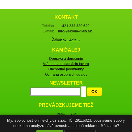
KONTAKT
Telefón:
+421 233 329 629
E-mail:
info@skoda-diely.sk
Ďalšie kontakty →
KAM ĎALEJ
Doprava a doručenie
Vrátenie a reklamácia tovaru
Obchodné podmienky
Ochrana osobných údajov
NEWSLETTER
OK
PREVÁDZKUJEME TIEŽ
skoda-dily.cz
skoda-parts.com
My, spoločnosť online-dily.cz s.r.o., IČ: 29116023, používame súbory
cookie na analýzu návštevnosti a cielenú reklamu. Súhlasíte?
© Škoda-diely.sk, 2005–2026