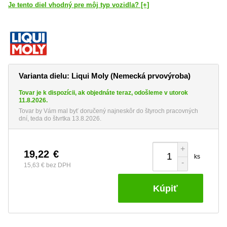
Je tento diel vhodný pre môj typ vozidla? [+]
Varianta dielu: Liqui Moly (Nemecká prvovýroba)
Tovar je k dispozícii, ak objednáte teraz, odošleme v utorok
11.8.2026.
Tovar by Vám mal byť doručený najneskôr do štyroch pracovných
dní, teda do štvrtka 13.8.2026.
+
19,22
€
ks
-
15,63 €
bez DPH
Kúpiť