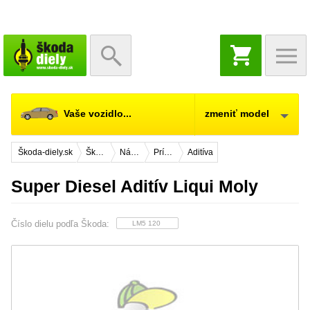
NÁKUPNÝ
KOŠÍK
Vaše vozidlo...
zmeniť model
Škoda-diely.sk
Škoda Fabia
Náhradné diely
Príslušenstvo
Aditíva
Super Diesel Aditív Liqui Moly
Číslo dielu podľa Škoda:
LM5 120