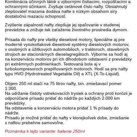
Kombinácia účinných látok s výbornými čistiacimi, rozpúšťacími a
ochrannými účinkami. Zvyšuje cetánové číslo nafty. Obsiahnutý
zlepšovateľ mazania dodáva nafte s nízkym obsahom síry
dostatočnú mazaciu schopnosť.
Zvýšenie zápalnosti nafty zlepšuje jej spaľovanie v studenej
prevádzke a znižuje tak zaťaženie životného prostredia dymom.
Prísada do nafty pre všetky dieselové motory, špeciálne aj pre
moderné vysokotlakové dieselové systémy dieselových motorov,
v osobných a úžitkových automobiloch, v traktoroch, stavebných
strojoch av stacionárnych dieselagregátoch. Výborne sa hodí aj
na konzerváciu motorov pri ich dlhodobom odstavení z prevádzky
pri extrémnych podmienkach. Testovaná bola aj v
turbokompresoroch preplňovaných motoroch. Hodí sa pre nafty
typu HVO (Hydrotreated Vegetable Oil) a XTL (X-To-Liquid).
Objem 250 ml stačí na 75 litrov nafty, tzn. zmiešavací pomer
1:300.
Na udržanie čistoty vstrekovacích trysiek a ochrany proti korózii je
odporúčané prísadu pridať do nádrže po každých 2.000 km
prevádzky.
Na odstavenie a konzerváciu motora pridať 1 % prísady do
nádrže.
Prísadu je možné pridať do nafty v ktorejkoľvek dobe, zmiešanie
s naftou prebehne samovoľne.
Poznámka k tejto variante: balenie 250ml