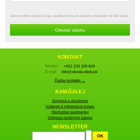
Vami uvedené osobné údaje, použijeme iba pre zaslanie odpovede na Váš dotaz.
Odoslať otázku
KONTAKT
Telefón:
+421 233 329 629
E-mail:
info@skoda-diely.sk
Ďalšie kontakty →
KAM ĎALEJ
Doprava a doručenie
Vrátenie a reklamácia tovaru
Obchodné podmienky
Ochrana osobných údajov
NEWSLETTER
OK