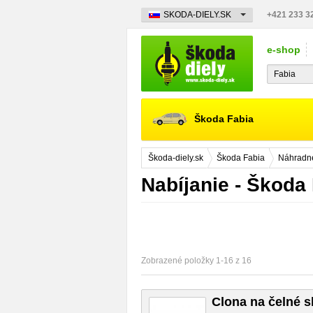
SKODA-DIELY.SK
+421 233 3
e-shop
Škoda Fabia
Škoda-diely.sk
Škoda Fabia
Náhradné
Nabíjanie - Škoda
Zobrazené položky 1-16 z 16
Clona na čelné s