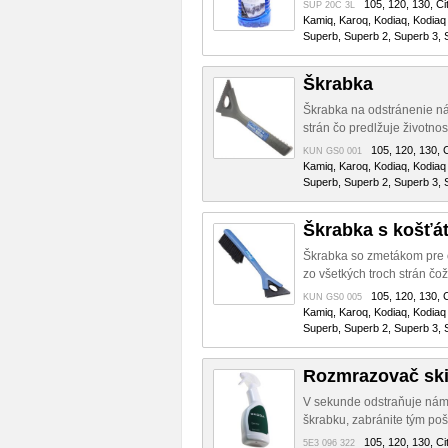
105, 120, 130, Cit
SUP 20C 3L
Kamiq, Karoq, Kodiaq, Kodiaq 
Superb, Superb 2, Superb 3, S
Škrabka
Škrabka na odstránenie nám
strán čo predlžuje životnosť
105, 120, 130, C
KUN GS0 001
Kamiq, Karoq, Kodiaq, Kodiaq 
Superb, Superb 2, Superb 3, S
Škrabka s košťá
Škrabka so zmetákom pre o
zo všetkých troch strán čož
105, 120, 130, C
KUN GS0 005
Kamiq, Karoq, Kodiaq, Kodiaq 
Superb, Superb 2, Superb 3, S
Rozmrazovač sk
V sekunde odstraňuje námra
škrabku, zabránite tým poš
105, 120, 130, Cit
5E3 096 322