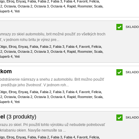
igo, Elroq, Enyaq, Fabia, Fabia 2, Fabia 3, Fabia 4, Favorit, Felicia,
2, Octavia, Octavia 2, Octavia 3, Octavia 4, Rapid, Roomster, Scala,
uperb 4, Yeti
SKLADO
razy zo skiel automobilu, brit možné použiť zo všetkých troch
, v jednom rohu britu je výrez pre...
itigo, Elroq, Enyaq, Fabia, Fabia 2, Fabia 3, Fabia 4, Favorit, Felicia,
2, Octavia, Octavia 2, Octavia 3, Octavia 4, Rapid, Roomster, Scala,
uperb 4, Yeti
tkom
SKLADO
dstránenie námrazy a snehu z automobilu. Brit možno použiť
 predlžuje jeho životnosť. V jednom roh...
itigo, Elroq, Enyaq, Fabia, Fabia 2, Fabia 3, Fabia 4, Favorit, Felicia,
2, Octavia, Octavia 2, Octavia 3, Octavia 4, Rapid, Roomster, Scala,
uperb 4, Yeti
iel
(3 produkty)
SKLADO
zu zo skiel. Pri použití tohto výrobku už nebudete potrebovať
kriabaniu okien. Navyše nemusíte sa ...
igo, Elroq, Enyaq, Fabia, Fabia 2, Fabia 3, Fabia 4, Favorit, Felicia,