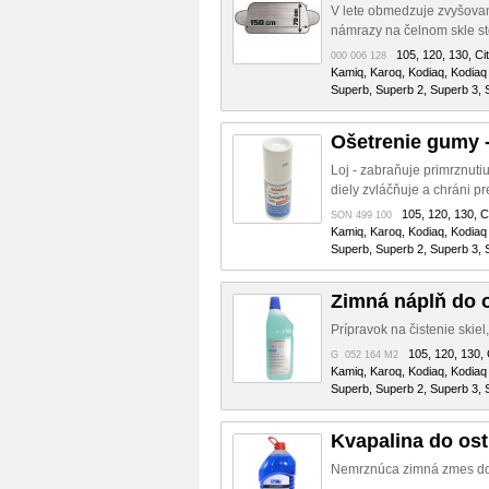
V lete obmedzuje zvyšovani
námrazy na čelnom skle st
105, 120, 130, Cit
000 006 128
Kamiq, Karoq, Kodiaq, Kodiaq 
Superb, Superb 2, Superb 3, S
Ošetrenie gumy -
Loj - zabraňuje primrznuti
diely zvláčňuje a chráni pr
105, 120, 130, Ci
SON 499 100
Kamiq, Karoq, Kodiaq, Kodiaq 
Superb, Superb 2, Superb 3, S
Zimná náplň do 
Prípravok na čistenie skiel
105, 120, 130, C
G 052 164 M2
Kamiq, Karoq, Kodiaq, Kodiaq 
Superb, Superb 2, Superb 3, S
Kvapalina do os
Nemrznúca zimná zmes do 