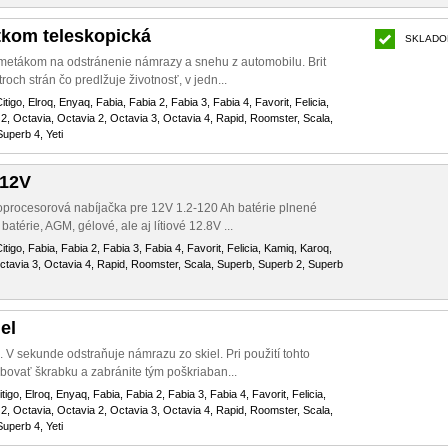
tkom teleskopická
SKLADO
metákom na odstránenie námrazy a snehu z automobilu. Brit
och strán čo predlžuje životnosť, v jedn...
itigo, Elroq, Enyaq, Fabia, Fabia 2, Fabia 3, Fabia 4, Favorit, Felicia,
2, Octavia, Octavia 2, Octavia 3, Octavia 4, Rapid, Roomster, Scala,
uperb 4, Yeti
 12V
procesorová nabíjačka pre 12V 1.2-120 Ah batérie plnené
atérie, AGM, gélové, ale aj lítiové 12.8V ...
itigo, Fabia, Fabia 2, Fabia 3, Fabia 4, Favorit, Felicia, Kamiq, Karoq,
ctavia 3, Octavia 4, Rapid, Roomster, Scala, Superb, Superb 2, Superb
el
. V sekunde odstraňuje námrazu zo skiel. Pri použití tohto
bovať škrabku a zabránite tým poškriaban...
tigo, Elroq, Enyaq, Fabia, Fabia 2, Fabia 3, Fabia 4, Favorit, Felicia,
2, Octavia, Octavia 2, Octavia 3, Octavia 4, Rapid, Roomster, Scala,
uperb 4, Yeti