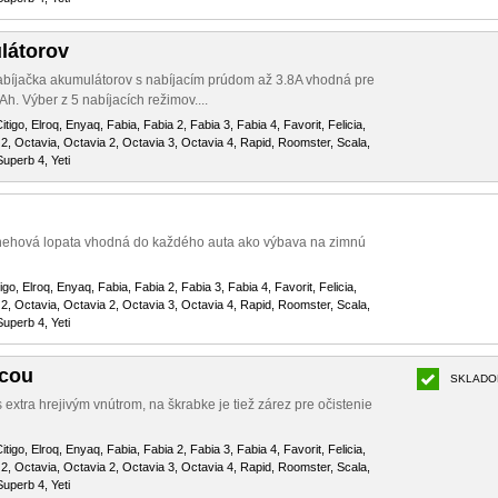
látorov
bíjačka akumulátorov s nabíjacím prúdom až 3.8A vhodná pre
h. Výber z 5 nabíjacích režimov....
itigo, Elroq, Enyaq, Fabia, Fabia 2, Fabia 3, Fabia 4, Favorit, Felicia,
2, Octavia, Octavia 2, Octavia 3, Octavia 4, Rapid, Roomster, Scala,
uperb 4, Yeti
snehová lopata vhodná do každého auta ako výbava na zimnú
igo, Elroq, Enyaq, Fabia, Fabia 2, Fabia 3, Fabia 4, Favorit, Felicia,
2, Octavia, Octavia 2, Octavia 3, Octavia 4, Rapid, Roomster, Scala,
uperb 4, Yeti
icou
SKLADO
 extra hrejivým vnútrom, na škrabke je tiež zárez pre očistenie
itigo, Elroq, Enyaq, Fabia, Fabia 2, Fabia 3, Fabia 4, Favorit, Felicia,
2, Octavia, Octavia 2, Octavia 3, Octavia 4, Rapid, Roomster, Scala,
uperb 4, Yeti