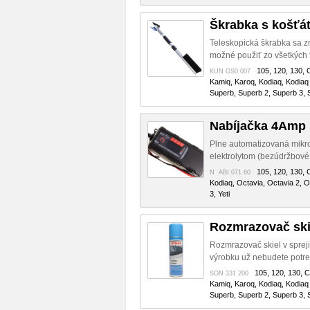
Škrabka s košťá
Teleskopická škrabka sa z
možné použiť zo všetkých tr
105, 120, 130, C
KUN GS0 007
Kamiq, Karoq, Kodiaq, Kodiaq 
Superb, Superb 2, Superb 3, S
Nabíjačka 4Amp
Plne automatizovaná mikro
elektrolytom (bezúdržbové b
105, 120, 130, C
N ABI 071 60
Kodiaq, Octavia, Octavia 2, O
3, Yeti
Rozmrazovač ski
Rozmrazovač skiel v spreji
výrobku už nebudete potre
105, 120, 130, Ci
SON 331 200
Kamiq, Karoq, Kodiaq, Kodiaq 
Superb, Superb 2, Superb 3, S