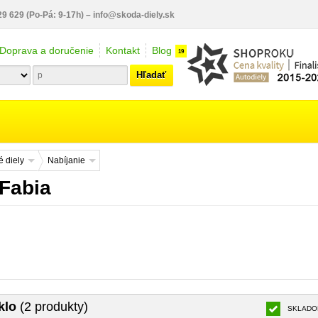
29 629
(Po-Pá: 9-17h)
–
info@skoda-diely.sk
Doprava a doručenie
Kontakt
Blog
19
Hľadať
 diely
Nabíjanie
 Fabia
klo
(2 produkty)
SKLADO