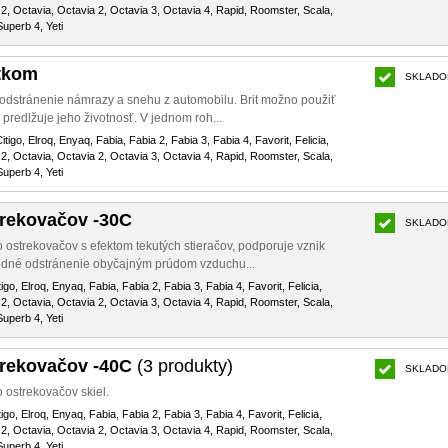
2, Octavia, Octavia 2, Octavia 3, Octavia 4, Rapid, Roomster, Scala,
uperb 4, Yeti
tkom
SKLADO
dstránenie námrazy a snehu z automobilu. Brit možno použiť
 predlžuje jeho životnosť. V jednom roh...
itigo, Elroq, Enyaq, Fabia, Fabia 2, Fabia 3, Fabia 4, Favorit, Felicia,
2, Octavia, Octavia 2, Octavia 3, Octavia 4, Rapid, Roomster, Scala,
uperb 4, Yeti
trekovačov -30C
SKLADO
strekovačov s efektom tekutých stieračov, podporuje vznik
ledné odstránenie obyčajným prúdom vzduchu...
igo, Elroq, Enyaq, Fabia, Fabia 2, Fabia 3, Fabia 4, Favorit, Felicia,
2, Octavia, Octavia 2, Octavia 3, Octavia 4, Rapid, Roomster, Scala,
uperb 4, Yeti
trekovačov -40C
(3 produkty)
SKLADO
ostrekovačov skiel.
igo, Elroq, Enyaq, Fabia, Fabia 2, Fabia 3, Fabia 4, Favorit, Felicia,
2, Octavia, Octavia 2, Octavia 3, Octavia 4, Rapid, Roomster, Scala,
uperb 4, Yeti