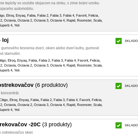
e teploty vo vozidle stojacom na slnku, v zime bráni vzniku
ojaceho automobilu.
igo, Elroq, Enyaq, Fabia, Fabia 2, Fabia 3, Fabia 4, Favorit, Felicia,
2, Octavia, Octavia 2, Octavia 3, Octavia 4, Rapid, Roomster, Scala,
uperb 4, Yeti
 loj
SKLADO
u gumového tesnenia dverí, okien alebo dverí kufra, gumové
ed starnutím.
tigo, Elroq, Enyaq, Fabia, Fabia 2, Fabia 3, Fabia 4, Favorit, Felicia,
2, Octavia, Octavia 2, Octavia 3, Octavia 4, Rapid, Roomster, Scala,
uperb 4, Yeti
ostrekovačov
(6 produktov)
SKLADO
, koncentrát.
itigo, Elroq, Enyaq, Fabia, Fabia 2, Fabia 3, Fabia 4, Favorit, Felicia,
2, Octavia, Octavia 2, Octavia 3, Octavia 4, Rapid, Roomster, Scala,
uperb 4, Yeti
trekovačov -20C
(3 produkty)
SKLADO
ostrekovačov skiel.