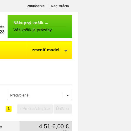
Prihlásenie
Registrácia
NÁKUPNÝ
KOŠÍK
Nákupný košík →
Váš košík je prázdny
zmeniť model
Predvolené
1
‹ Predchádzajúce
Ďalšie ›
4,51-6,00 €
M