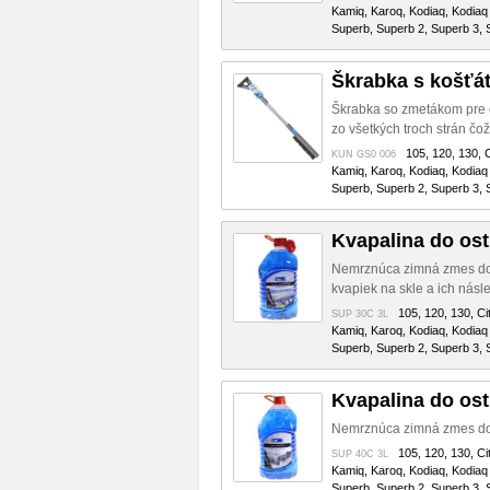
Kamiq, Karoq, Kodiaq, Kodiaq 
Superb, Superb 2, Superb 3, S
Škrabka s košťá
Škrabka so zmetákom pre o
zo všetkých troch strán čož
105, 120, 130, C
KUN GS0 006
Kamiq, Karoq, Kodiaq, Kodiaq 
Superb, Superb 2, Superb 3, S
Kvapalina do os
Nemrznúca zimná zmes do o
kvapiek na skle a ich nás
105, 120, 130, Cit
SUP 30C 3L
Kamiq, Karoq, Kodiaq, Kodiaq 
Superb, Superb 2, Superb 3, S
Kvapalina do os
Nemrznúca zimná zmes do 
105, 120, 130, Cit
SUP 40C 3L
Kamiq, Karoq, Kodiaq, Kodiaq 
Superb, Superb 2, Superb 3, S