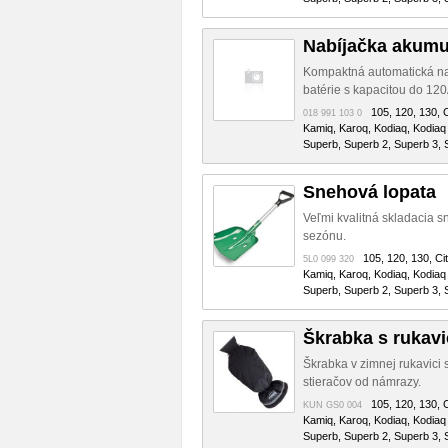
Nabíjačka akumu
Kompaktná automatická na
batérie s kapacitou do 120A
105, 120, 130, C
018 991 103 0
Kamiq, Karoq, Kodiaq, Kodiaq 
Superb, Superb 2, Superb 3, S
Snehová lopata
Veľmi kvalitná skladacia 
sezónu.
105, 120, 130, Cit
5L0 099 320
Kamiq, Karoq, Kodiaq, Kodiaq 
Superb, Superb 2, Superb 3, S
Škrabka s rukav
Škrabka v zimnej rukavici s
stieračov od námrazy.
105, 120, 130, C
KUN GS0 004
Kamiq, Karoq, Kodiaq, Kodiaq 
Superb, Superb 2, Superb 3, S