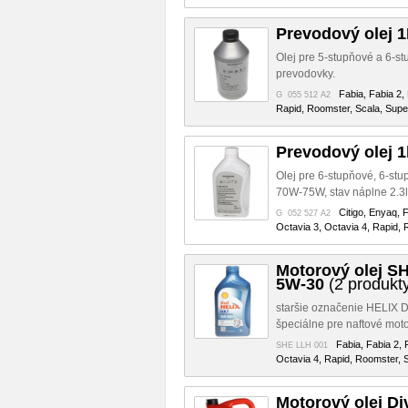
Prevodový olej 1
Olej pre 5-stupňové a 6-s
prevodovky.
Fabia, Fabia 2,
G 055 512 A2
Rapid, Roomster, Scala, Super
Prevodový olej 1
Olej pre 6-stupňové, 6-st
70W-75W, stav náplne 2.3l
Citigo, Enyaq, 
G 052 527 A2
Octavia 3, Octavia 4, Rapid, 
Motorový olej 
5W-30
(2 produkt
staršie označenie HELIX D
špeciálne pre naftové moto
Fabia, Fabia 2, 
SHE LLH 001
Octavia 4, Rapid, Roomster, S
Motorový olej Di