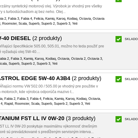
rzálny syntetický motorový olej. Výrobok je vhodný pre všetky
y s turbodúchadlom aj bez neho. Olej...
bia 2, Fabia 3, Fabia 4, Felicia, Kamiq, Karoq, Kodiaq, Octavia, Octavia
d, Roomster, Scala, Superb, Superb 2, Superb 3, Yeti
W-40 DIESEL
(2 produkty)
SKLADO
pľňajúci špecifikácie 505.00, 505.01, možno ho teda použiť pre
é vyžadujú olej 5W-40....
Fabia 2, Fabia 3, Kamiq, Karoq, Kodiaq, Octavia, Octavia 2, Octavia 3,
cala, Superb, Superb 2, Superb 3, Yeti
CASTROL EDGE 5W-40 A3B4
(2 produkty)
SKLADO
pĺňajúci normu VW 502.00 / 505.00 je vhodný pre použitie v
 motoroch, kde výrobca odporúča mazivo t...
ia, Fabia 2, Fabia 3, Fabia 4, Felicia, Kamiq, Karoq, Kodiaq, Octavia,
 4, Rapid, Roomster, Scala, Superb, Superb 2, Superb 3, Yeti
TANIUM FST LL IV 0W-20
(3 produkty)
SKLADO
ST LL IV 0W-20 poskytuje maximálnu výkonnosť dnešným
ré sú prevádzkované s predĺženým servisným interva...