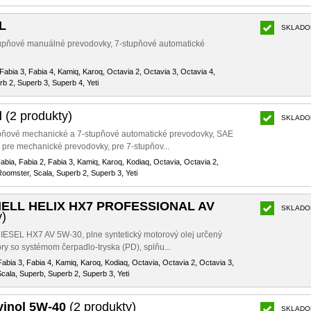
L
SKLADO
tupňové manuálné prevodovky, 7-stupňové automatické
 Fabia 3, Fabia 4, Kamiq, Karoq, Octavia 2, Octavia 3, Octavia 4,
b 2, Superb 3, Superb 4, Yeti
l
(2 produkty)
SKLADO
upňové mechanické a 7-stupňové automatické prevodovky, SAE
 pre mechanické prevodovky, pre 7-stupňov...
Fabia, Fabia 2, Fabia 3, Kamiq, Karoq, Kodiaq, Octavia, Octavia 2,
Roomster, Scala, Superb 2, Superb 3, Yeti
SHELL HELIX HX7 PROFESSIONAL AV
SKLADO
y)
IESEL HX7 AV 5W-30, plne syntetický motorový olej určený
ry so systémom čerpadlo-tryska (PD), splňu...
Fabia 3, Fabia 4, Kamiq, Karoq, Kodiaq, Octavia, Octavia 2, Octavia 3,
cala, Superb, Superb 2, Superb 3, Yeti
vinol 5W-40
(2 produkty)
SKLADO