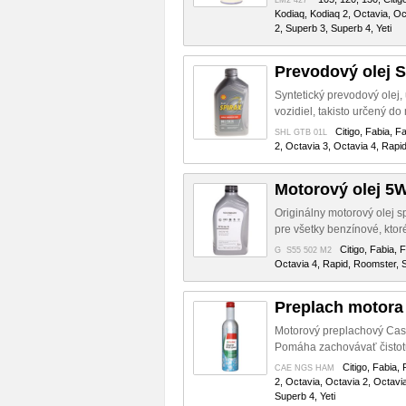
LM2 427
Kodiaq, Kodiaq 2, Octavia, Oc
2, Superb 3, Superb 4, Yeti
Prevodový olej
Syntetický prevodový olej
vozidiel, takisto určený 
Citigo, Fabia, F
SHL GTB 01L
2, Octavia 3, Octavia 4, Rapi
Motorový olej 5
Originálny motorový olej s
pre všetky benzínové, ktor
Citigo, Fabia, 
G S55 502 M2
Octavia 4, Rapid, Roomster, S
Preplach motora
Motorový preplachový Cast
Pomáha zachovávať čistotu
Citigo, Fabia,
CAE NGS HAM
2, Octavia, Octavia 2, Octavi
Superb 4, Yeti