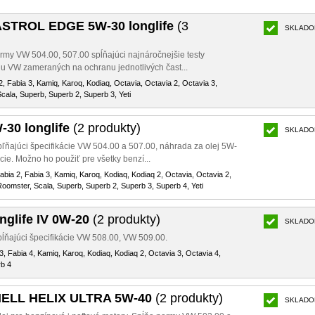
ASTROL EDGE 5W-30 longlife
(3
SKLADO
normy VW 504.00, 507.00 spĺňajúci najnáročnejšie testy
u VW zameraných na ochranu jednotlivých čast...
2, Fabia 3, Kamiq, Karoq, Kodiaq, Octavia, Octavia 2, Octavia 3,
cala, Superb, Superb 2, Superb 3, Yeti
-30 longlife
(2 produkty)
SKLADO
pľňajúci špecifikácie VW 504.00 a 507.00, náhrada za olej 5W-
cie. Možno ho použiť pre všetky benzí...
Fabia 2, Fabia 3, Kamiq, Karoq, Kodiaq, Kodiaq 2, Octavia, Octavia 2,
Roomster, Scala, Superb, Superb 2, Superb 3, Superb 4, Yeti
nglife IV 0W-20
(2 produkty)
SKLADO
pĺňajúci špecifikácie VW 508.00, VW 509.00.
3, Fabia 4, Kamiq, Karoq, Kodiaq, Kodiaq 2, Octavia 3, Octavia 4,
rb 4
SHELL HELIX ULTRA 5W-40
(2 produkty)
SKLADO