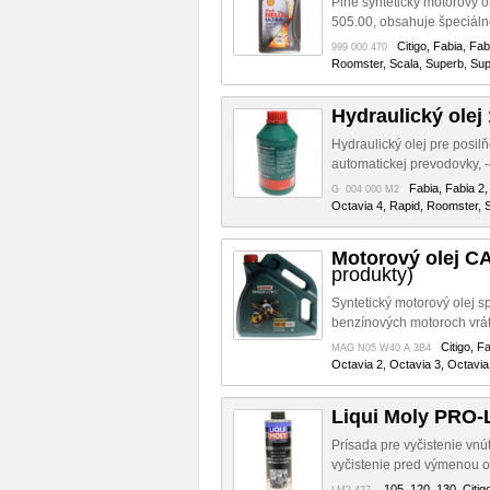
Plne syntetický motorový o
505.00, obsahuje špeciálne 
Citigo, Fabia, Fa
999 000 470
Roomster, Scala, Superb, Supe
Hydraulický olej
Hydraulický olej pre posil
automatickej prevodovky,
Fabia, Fabia 2,
G 004 000 M2
Octavia 4, Rapid, Roomster, S
Motorový olej
produkty)
Syntetický motorový olej s
benzínových motoroch vrát
Citigo, F
MAG N05 W40 A 3B4
Octavia 2, Octavia 3, Octavia
Liqui Moly PRO-
Prísada pre vyčistenie vnú
vyčistenie pred výmenou ole
105, 120, 130, Citig