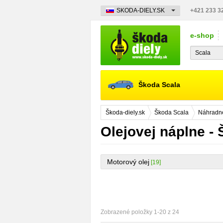
SKODA-DIELY.SK
+421 233 3
e-shop
Škoda Scala
Škoda-diely.sk
Škoda Scala
Náhradné
Olejovej náplne -
Motorový olej
[19]
Zobrazené položky 1-20 z 24