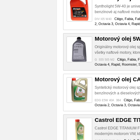
Syntholight 5W-40 je unive
benzínové aj naftové motor
Citigo, Fabia, Fa
DIV I05 W40
2, Octavia 3, Octavia 4, Rapi
Motorový olej 5
Originálny motorový olej s
všetky naftové motory, ktor
Citigo, Fabia, 
G S55 505 M2
Octavia 4, Rapid, Roomster, S
Motorový olej 
Syntetický motorový olej s
benzínových a dieselových
Citigo, Fab
EDG E5W 40A 3B4
Octavia 2, Octavia 3, Octavia
Castrol EDGE TI
Castrol EDGE TITANIUM F
moderným motorom VW, kto