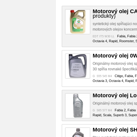
Motorový olej C
produkty)
syntetický olej spĺňajúci 
motorových olejov koncern
Fabia, Fabia 
EDT IT5 W30 LL
Octavia 4, Rapid, Roomster, S
Motorový olej 0W
Originálny motorový olej s
30 spĺňa rovnaké špecifiká
Citigo, Fabia, 
G S55 545 M4
Octavia 3, Octavia 4, Rapid, 
Motorový olej Lo
Originálný motorový olej s
Fabia 2, Fabia 
G S65 577 M4
Rapid, Scala, Superb 3, Supe
Motorový olej 