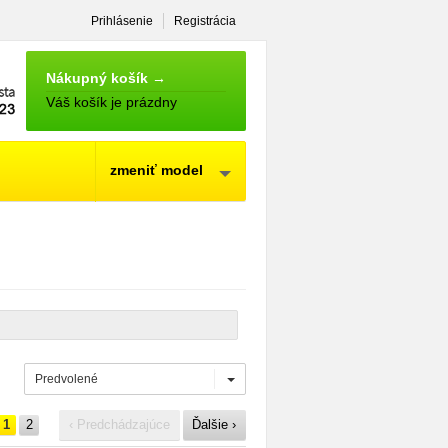
Prihlásenie
Registrácia
NÁKUPNÝ
KOŠÍK
Nákupný košík →
Váš košík je prázdny
zmeniť model
Predvolené
1
2
‹ Predchádzajúce
Ďalšie ›