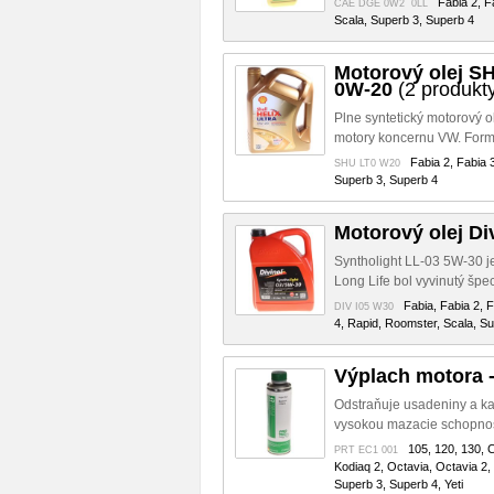
Fabia 2, F
CAE DGE 0W2 0LL
Scala, Superb 3, Superb 4
Motorový olej S
0W-20
(2 produkt
Plne syntetický motorový o
motory koncernu VW. Formu
Fabia 2, Fabia 
SHU LT0 W20
Superb 3, Superb 4
Motorový olej Di
Syntholight LL-03 5W-30 je
Long Life bol vyvinutý špe
Fabia, Fabia 2, 
DIV I05 W30
4, Rapid, Roomster, Scala, Su
Výplach motora -
Odstraňuje usadeniny a ka
vysokou mazacie schopnosťo
105, 120, 130, C
PRT EC1 001
Kodiaq 2, Octavia, Octavia 2,
Superb 3, Superb 4, Yeti