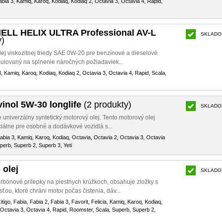
abia 3, Kamiq, Karoq, Kodiaq, Kodiaq 2, Octavia 3, Octavia 4, Rapid,
HELL HELIX ULTRA Professional AV-L
SKLADO
y)
lej viskozitnej triedy SAE 0W-20 pre benzínové a dieselové
lovaný na splnenie náročných požiadaviek...
3, Kamiq, Karoq, Kodiaq, Kodiaq 2, Octavia 3, Octavia 4, Rapid, Scala,
vinol 5W-30 longlife
(2 produkty)
SKLADO
 univerzálny syntetický motorový olej. Tento motorový olej
ciálne pre osobné a dodávkové vozidlá s...
Fabia 3, Kamiq, Karoq, Kodiaq, Octavia, Octavia 2, Octavia 3, Octavia
perb, Superb 2, Superb 3, Yeti
 olej
SKLADO
rbónové prílepky na piestnych krúžkoch, obsahuje zložky s
u, ktoré chráni motor počas čistenia, dáv...
itigo, Fabia, Fabia 2, Fabia 3, Favorit, Felicia, Kamiq, Karoq, Kodiaq,
 Octavia 3, Octavia 4, Rapid, Roomster, Scala, Superb, Superb 2,