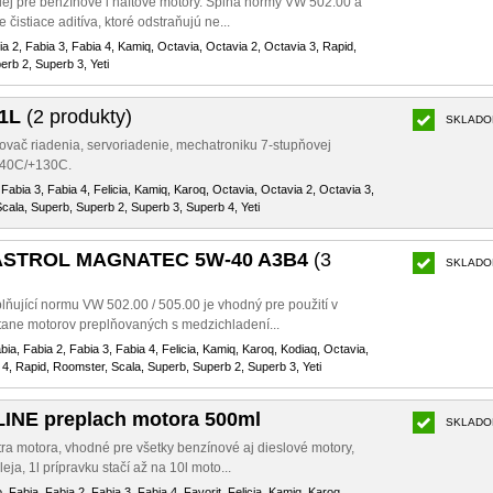
lej pre benzínové i naftové motory. Spĺňa normy VW 502.00 a
čistiace aditíva, ktoré odstraňujú ne...
bia 2, Fabia 3, Fabia 4, Kamiq, Octavia, Octavia 2, Octavia 3, Rapid,
rb 2, Superb 3, Yeti
 1L
(2 produkty)
SKLADO
ňovač riadenia, servoriadenie, mechatroniku 7-stupňovej
 -40C/+130C.
 Fabia 3, Fabia 4, Felicia, Kamiq, Karoq, Octavia, Octavia 2, Octavia 3,
cala, Superb, Superb 2, Superb 3, Superb 4, Yeti
 CASTROL MAGNATEC 5W-40 A3B4
(3
SKLADO
plňující normu VW 502.00 / 505.00 je vhodný pre použití v
ane motorov preplňovaných s medzichladení...
abia, Fabia 2, Fabia 3, Fabia 4, Felicia, Kamiq, Karoq, Kodiaq, Octavia,
 4, Rapid, Roomster, Scala, Superb, Superb 2, Superb 3, Yeti
LINE preplach motora 500ml
SKLADO
tra motora, vhodné pre všetky benzínové aj dieslové motory,
ja, 1l prípravku stačí až na 10l moto...
o, Fabia, Fabia 2, Fabia 3, Fabia 4, Favorit, Felicia, Kamiq, Karoq,