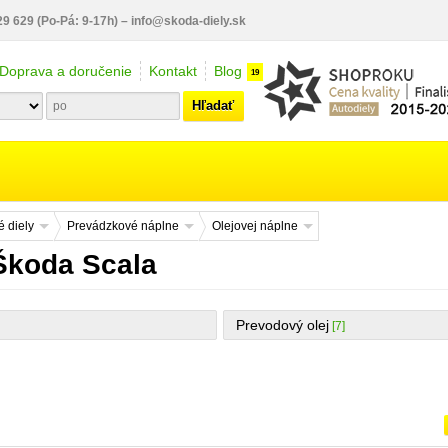
29 629
(Po-Pá: 9-17h)
–
info@skoda-diely.sk
Doprava a doručenie
Kontakt
Blog
19
Hľadať
 diely
Prevádzkové náplne
Olejovej náplne
 Škoda Scala
Prevodový olej
[7]