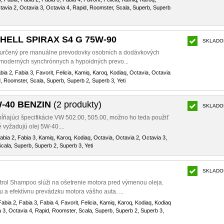
tavia 2, Octavia 3, Octavia 4, Rapid, Roomster, Scala, Superb, Superb
 SHELL SPIRAX S4 G 75W-90
SKLADO
, určený pre manuálne prevodovky osobních a dodávkových
do moderných synchrónnych a hypoidných prevo...
abia 2, Fabia 3, Favorit, Felicia, Kamiq, Karoq, Kodiaq, Octavia, Octavia
d, Roomster, Scala, Superb, Superb 2, Superb 3, Yeti
W-40 BENZIN
(2 produkty)
SKLADO
pĺňajúci špecifikácie VW 502.00, 505.00, možno ho teda použiť
é vyžadujú olej 5W-40....
Fabia 2, Fabia 3, Kamiq, Karoq, Kodiaq, Octavia, Octavia 2, Octavia 3,
cala, Superb, Superb 2, Superb 3, Yeti
SKLADO
rol Shampoo slúži na ošetrenie motora pred výmenou oleja.
 a efektívnu prevádzku motora vášho auta. ...
 Fabia 2, Fabia 3, Fabia 4, Favorit, Felicia, Kamiq, Karoq, Kodiaq, Kodiaq
a 3, Octavia 4, Rapid, Roomster, Scala, Superb, Superb 2, Superb 3,