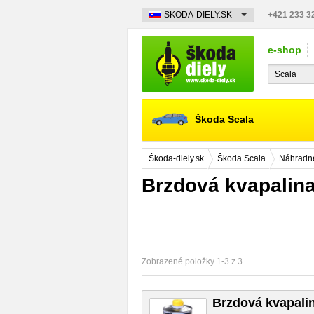
SKODA-DIELY.SK
+421 233 3
e-shop
Škoda Scala
Škoda-diely.sk
Škoda Scala
Náhradné
Brzdová kvapalina
Zobrazené položky 1-3 z 3
Brzdová kvapali