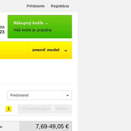
Prihlásenie
Registrácia
NÁKUPNÝ
KOŠÍK
Nákupný košík →
Váš košík je prázdny
zmeniť model
Predvolené
1
‹ Predchádzajúce
Ďalšie ›
7,69-49,05 €
M