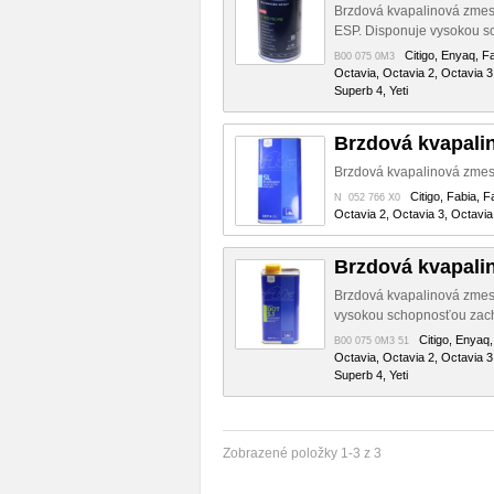
Brzdová kvapalinová zmes
ESP. Disponuje vysokou sch
Citigo, Enyaq, F
B00 075 0M3
Octavia, Octavia 2, Octavia 3
Superb 4, Yeti
Brzdová kvapali
Brzdová kvapalinová zmes 
Citigo, Fabia, F
N 052 766 X0
Octavia 2, Octavia 3, Octavia
Brzdová kvapali
Brzdová kvapalinová zmes 
vysokou schopnosťou zacho
Citigo, Enyaq,
B00 075 0M3 51
Octavia, Octavia 2, Octavia 3
Superb 4, Yeti
Zobrazené položky 1-3 z 3