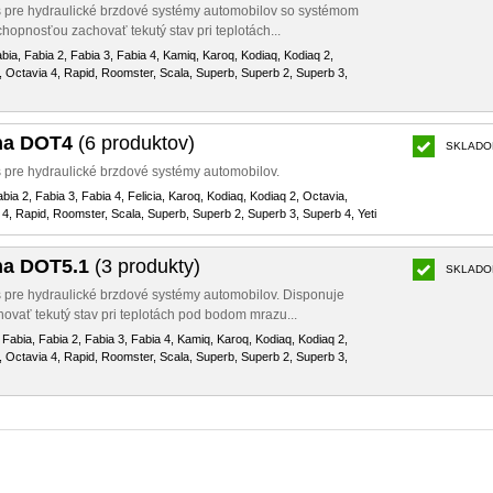
 pre hydraulické brzdové systémy automobilov so systémom
opnosťou zachovať tekutý stav pri teplotách...
abia, Fabia 2, Fabia 3, Fabia 4, Kamiq, Karoq, Kodiaq, Kodiaq 2,
, Octavia 4, Rapid, Roomster, Scala, Superb, Superb 2, Superb 3,
na DOT4
(6 produktov)
SKLADO
pre hydraulické brzdové systémy automobilov.
abia 2, Fabia 3, Fabia 4, Felicia, Karoq, Kodiaq, Kodiaq 2, Octavia,
 4, Rapid, Roomster, Scala, Superb, Superb 2, Superb 3, Superb 4, Yeti
na DOT5.1
(3 produkty)
SKLADO
pre hydraulické brzdové systémy automobilov. Disponuje
vať tekutý stav pri teplotách pod bodom mrazu...
 Fabia, Fabia 2, Fabia 3, Fabia 4, Kamiq, Karoq, Kodiaq, Kodiaq 2,
, Octavia 4, Rapid, Roomster, Scala, Superb, Superb 2, Superb 3,