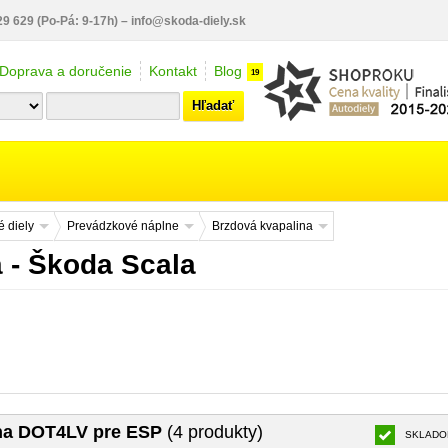
29 629
(Po-Pá: 9-17h)
–
info@skoda-diely.sk
Doprava a doručenie
Kontakt
Blog
19
Hľadať
 diely
Prevádzkové náplne
Brzdová kvapalina
 - Škoda Scala
na DOT4LV pre ESP
(4 produkty)
SKLADO