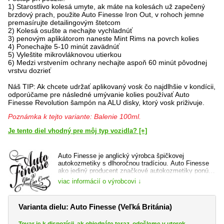
1) Starostlivo kolesá umyte, ak máte na kolesách už zapečený
brzdový prach, použite Auto Finesse Iron Out, v rohoch jemne
premasírujte detailingovým štetcom
2) Kolesá osušte a nechajte vychladnúť
3) penovým aplikátorom naneste Mint Rims na povrch kolies
4) Ponechajte 5-10 minút zavädnúť
5) Vyleštite mikrovláknovou utierkou
6) Medzi vrstvením ochrany nechajte aspoň 60 minút pôvodnej
vrstvu dozrieť
Náš TIP: Ak chcete udržať aplikovaný vosk čo najdlhšie v kondícii,
odporúčame pre následné umývanie kolies používať Auto
Finesse Revolution šampón na ALU disky, ktorý vosk priživuje.
Poznámka k tejto variante: Balenie 100ml.
Je tento diel vhodný pre môj typ vozidla? [+]
Auto Finesse je anglický výrobca špičkovej
autokozmetiky s dlhoročnou tradíciou. Auto Finesse
ako jediný producent značkové autokozmetiky ponúka
okrem výnimočných produktov aj určitý životný štýl,
viac informácií o výrobcovi ↓
ktorý je čím ďalej bližšie miliónom užívateľov po
celom svete. V ponuke nájdete kompletný sortiment
pre starostlivosť o vozidlo - autošampóny, Detailer,
Varianta dielu: Auto Finesse (Veľká Británia)
čističe a impregnácia na takmer akýkoľvek povrch
ako v interiéri, tak exteriéri, tiež keramické ochrany
laku s jednoduchou aplikáciou.
Tovar je k dispozícii, ak objednáte teraz, odošleme v utorok