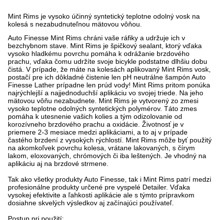
Mint Rims je vysoko účinný syntetický teplotne odolný vosk na
kolesá s nezabudnuteľnou mätovou vôňou.
Auto Finesse Mint Rims chráni vaše ráfiky a udržuje ich v
bezchybnom stave. Mint Rims je špičkový sealant, ktorý vďaka
vysoko hladkému povrchu pomáha k odrážanie brzdového
prachu, vďaka čomu udržíte svoje bicykle podstatne dlhšiu dobu
čistá. V prípade, že máte na kolesách aplikovaný Mint Rims vosk,
postačí pre ich dôkladné čistenie len pH neutrálne šampón Auto
Finesse Lather prípadne len prúd vody! Mint Rims pritom ponúka
najrýchlejší a najjednoduchší aplikáciu vo svojej triede. Na jeho
mätovou vôňu nezabudnete. Mint Rims je vytvorený zo zmesi
vysoko teplotne odolných syntetických polymérov. Táto zmes
pomáha k utesnenie vašich kolies a tým odizolovanie od
korozívneho brzdového prachu a oxidácie. Životnosť je v
priemere 2-3 mesiace medzi aplikáciami, a to aj v prípade
častého brzdení z vysokých rýchlostí. Mint Rims môže byť použitý
na akomkoľvek povrchu kolesa, vrátane lakovaných, s čírym
lakom, eloxovaných, chrómových či iba leštených. Je vhodný na
aplikáciu aj na brzdové strmene.
Tak ako všetky produkty Auto Finesse, tak i Mint Rims patrí medzi
profesionálne produkty určené pre vyspelé Detailer. Vďaka
vysokej efektivite a ľahkosti aplikácie ale s týmto prípravkom
dosiahne skvelých výsledkov aj začínajúci používateľ.
Postup pri použití: