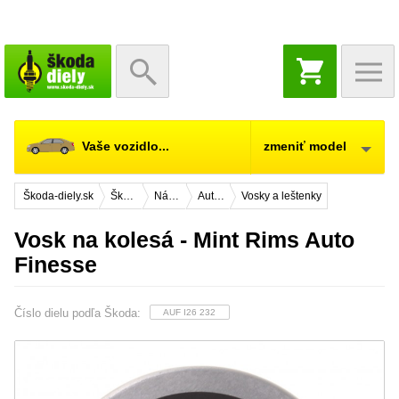
NÁKUPNÝ
KOŠÍK
Vaše vozidlo...
zmeniť model
Škoda-diely.sk
Škoda Citigo
Náhradné diely
Autokozmetika a chémia
Vosky a leštenky
Vosk na kolesá - Mint Rims Auto
Finesse
Číslo dielu podľa Škoda:
AUF I26 232