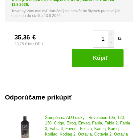
web výrobce:
https://www.autofinesse.com/
11.8.2026.
Tovar by Vám mal byť doručený najneskôr do štyroch pracovných
dní, teda do štvrtka 13.8.2026.
+
35,36
€
ks
-
28,75 €
bez DPH
Kúpiť
Odporúčame prikúpiť
Šampón na ALU disky - Revolution 105, 120,
130, Citigo, Elroq, Enyaq, Fabia, Fabia 2, Fabia
3, Fabia 4, Favorit, Felicia, Kamiq, Karoq,
Kodiaq, Kodiaq 2, Octavia, Octavia 2, Octavia