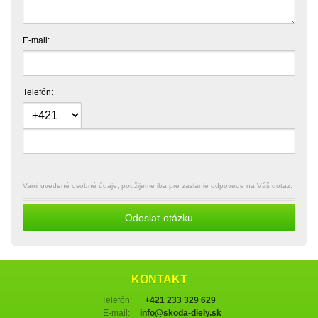
E-mail:
Telefón:
Vami uvedené osobné údaje, použijeme iba pre zaslanie odpovede na Váš dotaz.
Odoslať otázku
KONTAKT
Telefón:
+421 233 329 629
E-mail:
info@skoda-diely.sk