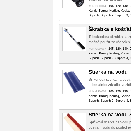
105, 120, 130, C
KUN GS0 004
Kamiq, Karoq, Kodiaq, Kodiaq 
Superb, Superb 2, Superb 3, S
Škrabka s košťá
Teleskopická škrabka sa z
možné použiť zo všetkých tr
105, 120, 130, C
KUN GS0 007
Kamiq, Karoq, Kodiaq, Kodiaq 
Superb, Superb 2, Superb 3, S
Stierka na vodu
Silikónová stierka na ods
okien alebo zrkadiel vozidl
105, 120, 130, C
KUN GS0 009
Kamiq, Karoq, Kodiaq, Kodiaq 
Superb, Superb 2, Superb 3, S
Stierka na vodu
Špičková stierka na vodu p
odstráni vodu do posledne