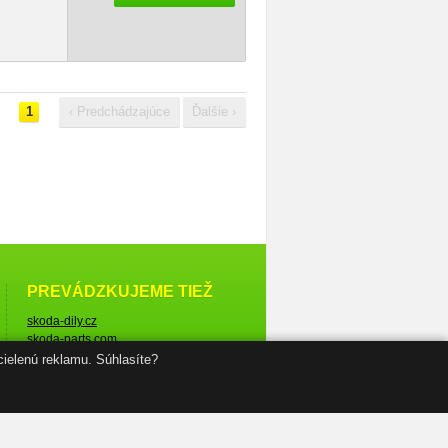
1
‹ Predchádzajúce
Ďalšie ›
PREVÁDZKUJEME TIEŽ
skoda-dily.cz
skoda-parts.com
cielenú reklamu. Súhlasíte?
© Škoda-diely.sk, 2005–2026