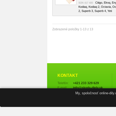
Citigo, Elroq, En
SON 417 400
Kodiaq, Kodiaq 2, Octavia, Oc
2, Superb 3, Superb 4, Yeti
Zobrazené položky 1-13 z 13
KONTAKT
Telefón:
+421 233 329 629
E-mail:
info@skoda-diely.sk
My, spoločnosť online-dily
Ďalšie kontakty →
NAVIGÁCIA