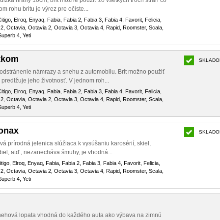
 dĺžka hrany 10cm, brit možné použiť zo všetkých troch strán čo
m rohu britu je výrez pre očiste...
itigo, Elroq, Enyaq, Fabia, Fabia 2, Fabia 3, Fabia 4, Favorit, Felicia,
2, Octavia, Octavia 2, Octavia 3, Octavia 4, Rapid, Roomster, Scala,
uperb 4, Yeti
tkom
SKLADO
dstránenie námrazy a snehu z automobilu. Brit možno použiť
 predlžuje jeho životnosť. V jednom roh...
itigo, Elroq, Enyaq, Fabia, Fabia 2, Fabia 3, Fabia 4, Favorit, Felicia,
2, Octavia, Octavia 2, Octavia 3, Octavia 4, Rapid, Roomster, Scala,
uperb 4, Yeti
Sonax
SKLADO
á prírodná jelenica slúžiaca k vysúšaniu karosérií, skiel,
iel, atď., nezanecháva šmuhy, je vhodná...
tigo, Elroq, Enyaq, Fabia, Fabia 2, Fabia 3, Fabia 4, Favorit, Felicia,
2, Octavia, Octavia 2, Octavia 3, Octavia 4, Rapid, Roomster, Scala,
uperb 4, Yeti
snehová lopata vhodná do každého auta ako výbava na zimnú