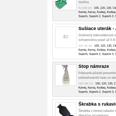
sezónu.
105, 120, 130, Cit
5L0 099 320
Kamiq, Karoq, Kodiaq, Kodiaq 
Superb, Superb 2, Superb 3, S
Sušiace uterák -
Zosilnený mikrovláknové 
schopnosťou pojať až 5.5l
105, 120, 130, Cit
AUF I34 116
Kamiq, Karoq, Kodiaq, Kodiaq 
Superb, Superb 2, Superb 3, S
Stop námraze
Prípravok pôsobí preventív
odstraňovaním ľadu zo skie
105, 120, 130, Ci
HBO 096 013
Kamiq, Karoq, Kodiaq, Kodiaq 
Superb, Superb 2, Superb 3, S
Škrabka s rukav
Škrabka v zimnej rukavici s
stieračov od námrazy.