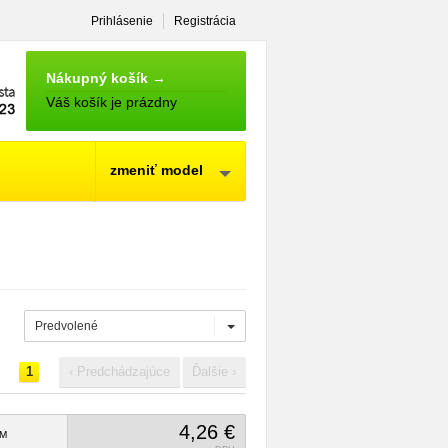
Prihlásenie
Registrácia
NÁKUPNÝ
KOŠÍK
Nákupný košík →
Váš košík je prázdny
zmeniť model
Predvolené
1
‹ Predchádzajúce
Ďalšie ›
4,26 €
M