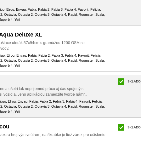
igo, Elroq, Enyaq, Fabia, Fabia 2, Fabia 3, Fabia 4, Favorit, Felicia,
2, Octavia, Octavia 2, Octavia 3, Octavia 4, Rapid, Roomster, Scala,
uperb 4, Yeti
 Aqua Deluxe XL
sušiace uterák 57x94cm s gramážou 1200 GSM so
 vody.
igo, Elroq, Enyaq, Fabia, Fabia 2, Fabia 3, Fabia 4, Favorit, Felicia,
2, Octavia, Octavia 2, Octavia 3, Octavia 4, Rapid, Roomster, Scala,
uperb 4, Yeti
SKLADO
ne a ušetrí tak nepríjemnú prácu aj čas spojený s
l vozidla. Jeho aplikáciou zamedzíte tvorbe námr...
tigo, Elroq, Enyaq, Fabia, Fabia 2, Fabia 3, Fabia 4, Favorit, Felicia,
2, Octavia, Octavia 2, Octavia 3, Octavia 4, Rapid, Roomster, Scala,
uperb 4, Yeti
icou
SKLADO
 extra hrejivým vnútrom, na škrabke je tiež zárez pre očistenie