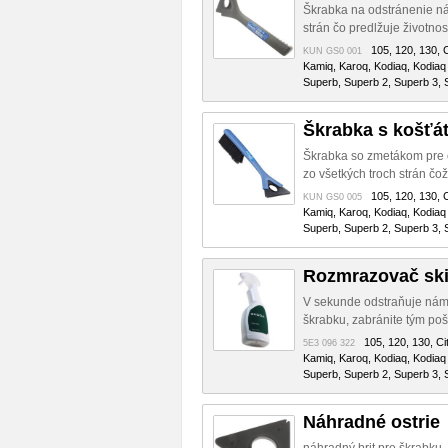
Škrabka na odstránenie nám
strán čo predlžuje životnosť
105, 120, 130, C
KUN GS0 001
Kamiq, Karoq, Kodiaq, Kodiaq 
Superb, Superb 2, Superb 3, S
Škrabka s košťá
Škrabka so zmetákom pre o
zo všetkých troch strán čož
105, 120, 130, C
KUN GS0 005
Kamiq, Karoq, Kodiaq, Kodiaq 
Superb, Superb 2, Superb 3, S
Rozmrazovač sk
V sekunde odstraňuje námra
škrabku, zabránite tým poš
105, 120, 130, Cit
5E3 096 322
Kamiq, Karoq, Kodiaq, Kodiaq 
Superb, Superb 2, Superb 3, S
Náhradné ostrie