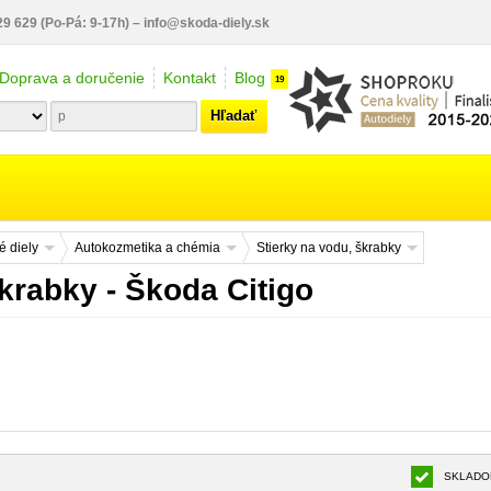
29 629
(Po-Pá: 9-17h)
–
info@skoda-diely.sk
Doprava a doručenie
Kontakt
Blog
19
Hľadať
 diely
Autokozmetika a chémia
Stierky na vodu, škrabky
krabky - Škoda Citigo
SKLADO