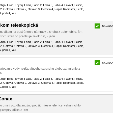
itigo, Elroq, Enyaq, Fabia, Fabia 2, Fabia 3, Fabia 4, Favorit, Felicia,
2, Octavia, Octavia 2, Octavia 3, Octavia 4, Rapid, Roomster, Scala,
uperb 4, Yeti
tkom teleskopická
SKLADO
metákom na odstránenie námrazy a snehu z automobilu. Brit
och strán čo predlžuje životnosť, v jedn...
itigo, Elroq, Enyaq, Fabia, Fabia 2, Fabia 3, Fabia 4, Favorit, Felicia,
2, Octavia, Octavia 2, Octavia 3, Octavia 4, Rapid, Roomster, Scala,
uperb 4, Yeti
SKLADO
traňovanie vody, roztápajúceho sa snehu alebo zahmlenie z
a.
itigo, Elroq, Enyaq, Fabia, Fabia 2, Fabia 3, Fabia 4, Favorit, Felicia,
2, Octavia, Octavia 2, Octavia 3, Octavia 4, Rapid, Roomster, Scala,
uperb 4, Yeti
 Sonax
o umytí vozidla, možno použiť miesto jelenice, veľmi rýchlo
j kvapky, dĺžka 31cm.