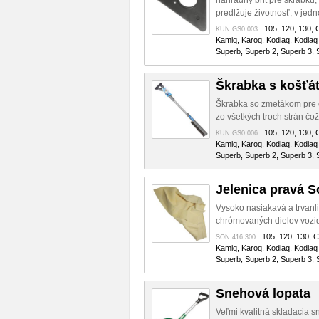
náhradný brit pre škrabku,
predlžuje životnosť, v jedno
105, 120, 130, C
KUN GS0 003
Kamiq, Karoq, Kodiaq, Kodiaq 
Superb, Superb 2, Superb 3, S
Škrabka s košťá
Škrabka so zmetákom pre o
zo všetkých troch strán čož
105, 120, 130, C
KUN GS0 006
Kamiq, Karoq, Kodiaq, Kodiaq 
Superb, Superb 2, Superb 3, S
Jelenica pravá 
Vysoko nasiakavá a trvanliv
chrómovaných dielov vozid
105, 120, 130, Ci
SON 416 300
Kamiq, Karoq, Kodiaq, Kodiaq 
Superb, Superb 2, Superb 3, S
Snehová lopata
Veľmi kvalitná skladacia 