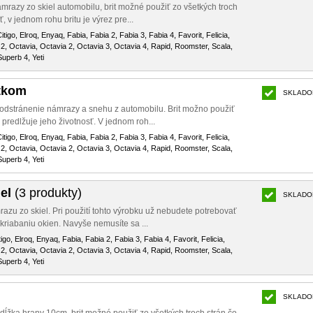
razy zo skiel automobilu, brit možné použiť zo všetkých troch
, v jednom rohu britu je výrez pre...
itigo, Elroq, Enyaq, Fabia, Fabia 2, Fabia 3, Fabia 4, Favorit, Felicia,
2, Octavia, Octavia 2, Octavia 3, Octavia 4, Rapid, Roomster, Scala,
uperb 4, Yeti
tkom
SKLADO
dstránenie námrazy a snehu z automobilu. Brit možno použiť
 predlžuje jeho životnosť. V jednom roh...
itigo, Elroq, Enyaq, Fabia, Fabia 2, Fabia 3, Fabia 4, Favorit, Felicia,
2, Octavia, Octavia 2, Octavia 3, Octavia 4, Rapid, Roomster, Scala,
uperb 4, Yeti
iel
(3 produkty)
SKLADO
zu zo skiel. Pri použití tohto výrobku už nebudete potrebovať
kriabaniu okien. Navyše nemusíte sa ...
igo, Elroq, Enyaq, Fabia, Fabia 2, Fabia 3, Fabia 4, Favorit, Felicia,
2, Octavia, Octavia 2, Octavia 3, Octavia 4, Rapid, Roomster, Scala,
uperb 4, Yeti
SKLADO