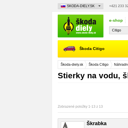
SKODA-DIELY.SK
+421 233 3
e-shop
Škoda Citigo
Škoda-diely.sk
Škoda Citigo
Náhradné
Stierky na vodu, š
Zobrazené položky 1-13 z 13
Škrabka