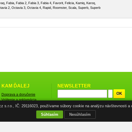
yaq, Fabia, Fabia 2, Fabia 3, Fabia 4, Favorit, Felicia, Kamiq, Karoq,
tavia 2, Octavia 3, Octavia 4, Rapid, Roomster, Scala, Superb, Superb
KAM ĎALEJ
NEWSLETTER
OK
Doprava a doručenie
Vrátenie a reklamácia
tovaru
.cz s.r.o., IČ: 29116023, používame súbory cookie na analýzu návštevnosti a 
Obchodné podmienky
Súhlasím
Nesúhlasím
Ochrana osobných údajov