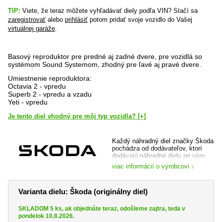
TIP:
Viete, že teraz môžete vyhľadávať diely podľa VIN? Stačí sa
zaregistrovať
alebo
prihlásiť
potom pridať svoje vozidlo do Vašej
virtuálnej garáže
.
Basový reproduktor pre predné aj zadné dvere, pre vozidlá so
systémom Sound Systemom, zhodný pre ľavé aj pravé dvere.
Umiestnenie reproduktora:
Octavia 2 - vpredu
Superb 2 - vpredu a vzadu
Yeti - vpredu
Je tento diel vhodný pre môj typ vozidla? [+]
Každý náhradný diel značky Škoda
pochádza od dodávateľov, ktorí
dodávajú náhradné diely pri výrobe
vozidla a je dôkladne preverený,
viac informácií o výrobcovi ↓
ako samotnou automobilkou, tak jej
prípadným dodávateľom. Máte tak
istotu, že kupujete špičkovú kvalitu
Varianta dielu: Škoda (originálny diel)
a totožný diel, ktorý bol do vozidla
montovaný pri jeho výrobe.
SKLADOM 5 ks, ak objednáte teraz, odošleme zajtra, teda v
web výrobce:
www.skoda-auto.cz
pondelok 10.8.2026.