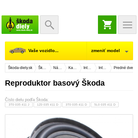
NÁKUPNÝ
KOŠÍK
Vaše vozidlo...
zmeniť model
Škoda-diely.sk
Škoda Octavia 2
Náhradné diely
Karosérie
Interiér vozidla
Interiér dverí
Predné dvere
Reproduktor basový Škoda
Číslo dielu podľa Škoda:
3T0 035 411 J
1Z0 035 411 D
3T0 035 411 D
5L0 035 411 D