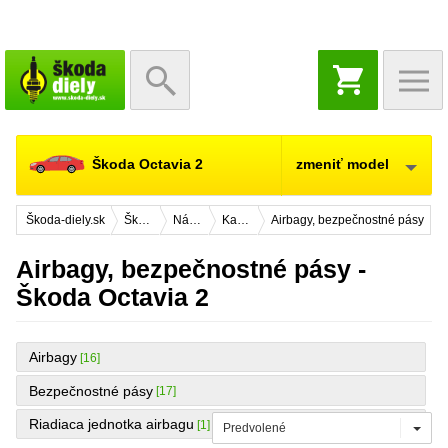
NÁKUPNÝ
KOŠÍK
Škoda Octavia 2
zmeniť model
Škoda-diely.sk
Škoda Octavia 2
Náhradné diely
Karosérie
Airbagy, bezpečnostné pásy
Airbagy, bezpečnostné pásy -
Škoda Octavia 2
Airbagy
[16]
Bezpečnostné pásy
[17]
Riadiaca jednotka airbagu
[1]
Predvolené