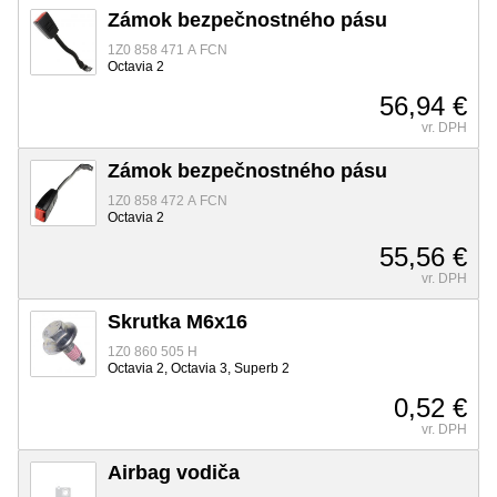
Zámok bezpečnostného pásu
1Z0 858 471 A FCN
Octavia 2
56,94 €
vr. DPH
Zámok bezpečnostného pásu
1Z0 858 472 A FCN
Octavia 2
55,56 €
vr. DPH
Skrutka M6x16
1Z0 860 505 H
Octavia 2, Octavia 3, Superb 2
0,52 €
vr. DPH
Airbag vodiča