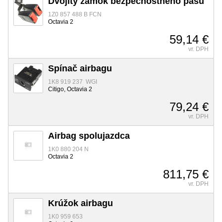
Dvojitý zámok bezpečnostného pásu
1Z0 857 488 B FCN
Octavia 2
59,14 €
vr. DPH
Spínač airbagu
1K8 919 237 WGI
Citigo, Octavia 2
79,24 €
vr. DPH
Airbag spolujazdca
1K0 880 204 N
Octavia 2
811,75 €
vr. DPH
Krúžok airbagu
1K0 959 653