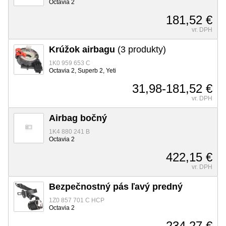
Octavia 2
181,52 €
vr. DPH
Krúžok airbagu
(3 produkty)
1K0 959 653 C
Octavia 2, Superb 2, Yeti
31,98-181,52 €
vr. DPH
Airbag bočný
1K4 880 241 B
Octavia 2
422,15 €
vr. DPH
Bezpečnostný pás ľavý predný
1Z0 857 701 C HCP
Octavia 2
234,27 €