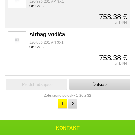
1Z0 880 201 AM 3X1
Octavia 2
753,38 €
vr. DPH
Airbag vodiča
1Z0 880 201 AN 3X1
Octavia 2
753,38 €
vr. DPH
‹ Predchádzajúce
Ďalšie ›
Zobrazené položky 1-20 z 32
1
2
KONTAKT