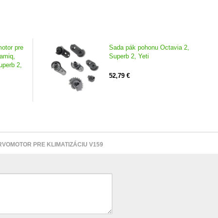
otor pre
Sada pák pohonu Octavia 2,
Kamiq,
Superb 2, Yeti
uperb 2,
52,79 €
VOMOTOR PRE KLIMATIZÁCIU V159