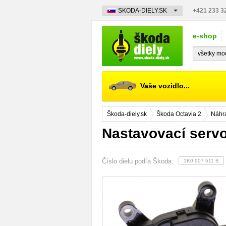
SKODA-DIELY.SK
+421 233 3
e-shop
Vaše vozidlo...
Škoda-diely.sk
Škoda Octavia 2
Náhra
Nastavovací servo
Číslo dielu podľa Škoda:
1K0 907 511 B