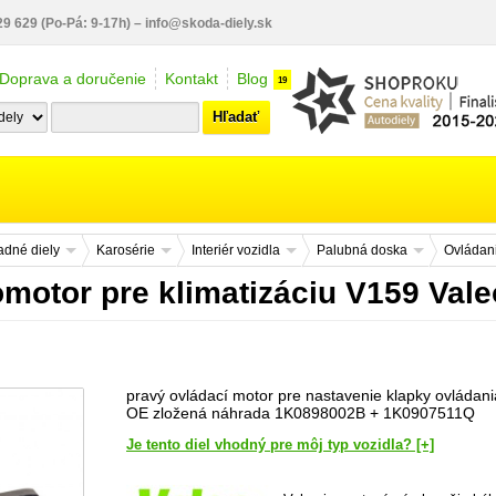
29 629
(Po-Pá: 9-17h)
–
info@skoda-diely.sk
Doprava a doručenie
Kontakt
Blog
19
Hľadať
dné diely
Karosérie
Interiér vozidla
Palubná doska
Ovládani
motor pre klimatizáciu V159 Vale
pravý ovládací motor pre nastavenie klapky ovládania 
OE zložená náhrada 1K0898002B + 1K0907511Q
Je tento diel vhodný pre môj typ vozidla? [+]