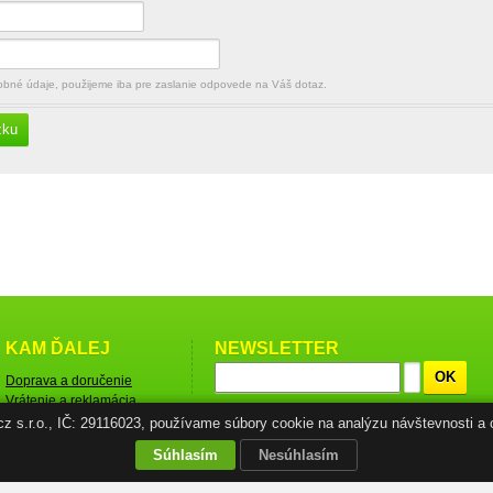
né údaje, použijeme iba pre zaslanie odpovede na Váš dotaz.
zku
KAM ĎALEJ
NEWSLETTER
OK
Doprava a doručenie
Vrátenie a reklamácia
tovaru
.cz s.r.o., IČ: 29116023, používame súbory cookie na analýzu návštevnosti a 
Obchodné podmienky
Súhlasím
Nesúhlasím
Ochrana osobných údajov