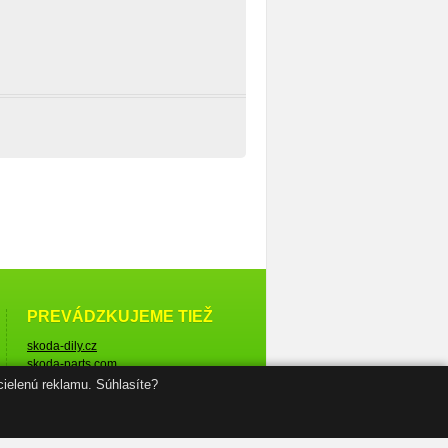
PREVÁDZKUJEME TIEŽ
skoda-dily.cz
skoda-parts.com
cielenú reklamu. Súhlasíte?
© Škoda-diely.sk, 2005–2026