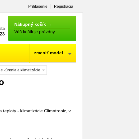
Prihlásenie
Registrácia
NÁKUPNÝ
KOŠÍK
Nákupný košík →
Váš košík je prázdny
zmeniť model
e kúrenia a klimatizácie
o
teploty - klimatizácie Climatronic, v