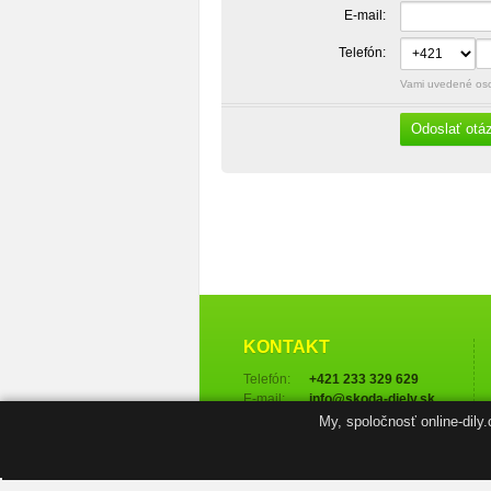
E-mail:
Telefón:
Vami uvedené osob
Odoslať otá
KONTAKT
Telefón:
+421 233 329 629
E-mail:
info@skoda-diely.sk
My, spoločnosť online-dily
Ďalšie kontakty →
NAVIGÁCIA