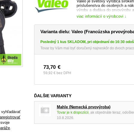
Valeo je svetový výrobca širokéh
príslušenstva do osobných a nákl
výroby a dodáva do prvovýroby 
Volkswagen, Renault, BMW a ďal
viac informácií o výrobcovi ↓
Výrobný program siaha od stierač
rôzne moderné elektronické syst
Varianta dielu: Valeo (Francúzska prvovýrob
automobilových klimatizácií.
web výrobce:
https://www.valeo.
Posledný 1 kus SKLADOM, pri objednaní do 16:30 odoš
Tovar by Vám mal byť doručený najneskôr do dvoch pracov
73,70
€
59,92 €
bez DPH
ĎALŠIE VARIANTY
Mahle (Nemecká prvovýroba)
e vyhľadávať
Tovar je k dispozícii
, ak objednáte teraz, odošl
aregistrovať
10.8.2026.
 svoje
garáže
.