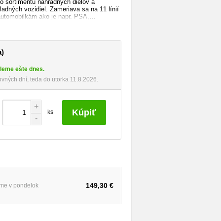
o sortimentu náhradných dielov a
adných vozidiel. Zameriava sa na 11 línií
automobilkám ako je napr. PSA,
šie.
ov cez svetla a elektrické diely až po
émy. Valeo sa venuje tiež údržbe
a)
com/en/
leme ešte dnes.
ných dní, teda do utorka 11.8.2026.
+
Kúpiť
ks
-
149,30 €
eme v pondelok