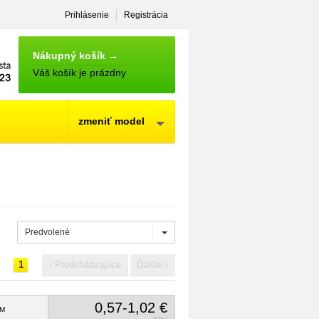
Prihlásenie
Registrácia
NÁKUPNÝ
KOŠÍK
Nákupný košík →
Váš košík je prázdny
zmeniť model
Predvolené
1
‹ Predchádzajúce
Ďalšie ›
0,57-1,02 €
M