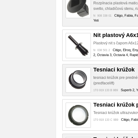
Rozpínacia plastová matic
svetlo, chladičovú stenu, r
Citigo, Fabia, F
N 908 338 01
Yeti
Nit plastový A6x
Plastový nit s čapom A6x1
Citigo, Elroq, En
N 038 501 2
2, Octavia 3, Octavia 4, Rapi
Tesniaci krúžok
tesniaci krúžok pre predn
(predfacelift)
Superb 2, Y
1T0 919 133 B 9B9
Tesniaci krúžok
Tesniaci krúžok ultrazvuko
Citigo, Fab
1T0 919 133 C 9B9