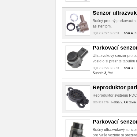
Senzor ultrazvu
Bočný predný parkovací sen
asistentom.
Fabia 4, K
5Q0 919 297 B GRU
Parkovací senzo
Ultrazvukový senzor pre p
vozidlo si prezrite tabuľk
Fabia 3, F
5Q0 919 275 B GRU
Superb 3, Yeti
Reproduktor par
Reproduktor systému PDC p
Fabia 2, Octavia 
8E0 919 279
Parkovací senzo
Bočný ultrazvukový senzor
pre Vaše vozidlo si prezri