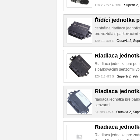
Superb 2, 
1T0 919 297 A GRU
Řídící jednotka 
centrálna riadiaca jednotk
pre vozidlá s parkovacími 
Octavia 2, Supe
1Z0 919 475 E
Riadiaca jednot
Riadiaca jednotka pre pomo
s parkovacími senzormi vp
Superb 2, Yeti
1Z0 919 475 G
Riadiaca jednotk
riadiaca jednotka pre park
senzormi
Octavia 2, Supe
5J0 919 475 A
Riadiaca jednot
Riadiaca jednotka pre zad