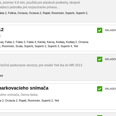
a, priemer 4.8 mm, použitá pre plastové podbehy, stropné
iadiacu jednotku pre rozpoznanie prívesu....
abia 2, Felicia, Octavia, Octavia 2, Rapid, Roomster, Superb, Superb 2,
12
SKLADO
2.
yaq, Fabia 2, Fabia 3, Fabia 4, Kamiq, Karoq, Kodiaq, Kodiaq 2, Octavia
d, Roomster, Scala, Superb, Superb 2, Superb 3, Superb 4, Yeti
SKLADO
é bočné parkovacie senzory, pre model Yeti iba do MR 2013
eti
 parkovacieho snímača
SKLADO
vého snímača, čierna farba.
ia 2, Octavia 2, Rapid, Roomster, Superb 2, Yeti