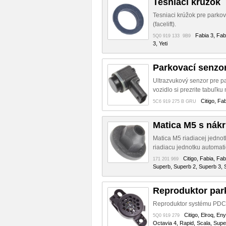
Tesniaci krúžok
Tesniaci krúžok pre parko
(facelift).
Fabia 3, Fab
5Q0 919 133 9B9
3, Yeti
Parkovací senzo
Ultrazvukový senzor pre p
vozidlo si prezrite tabuľk
Citigo, Fa
5C6 919 275 B GRU
Matica M5 s nák
Matica M5 riadiacej jednot
riadiacu jednotku automati
Citigo, Fabia, Fa
171 201 969
Superb, Superb 2, Superb 3, S
Reproduktor par
Reproduktor systému PDC p
Citigo, Elroq, En
5Q0 919 279
Octavia 4, Rapid, Scala, Supe