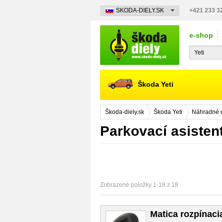
SKODA-DIELY.SK
+421 233 3
e-shop
Škoda Yeti
Škoda-diely.sk
Škoda Yeti
Náhradné d
Parkovací asistent
Zobrazené položky 1-18 z 18
Matica rozpínaci