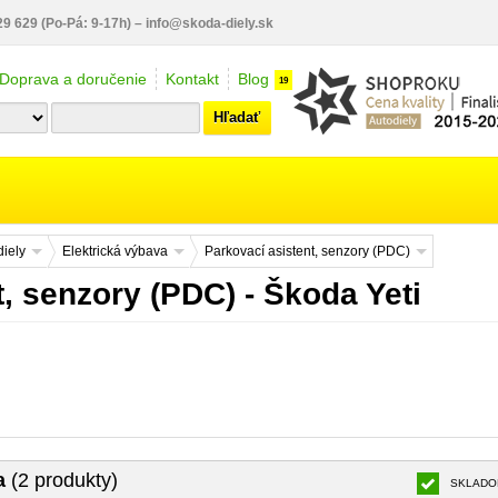
29 629
(Po-Pá: 9-17h)
–
info@skoda-diely.sk
Doprava a doručenie
Kontakt
Blog
19
Hľadať
iely
Elektrická výbava
Parkovací asistent, senzory (PDC)
, senzory (PDC) - Škoda Yeti
a
(2 produkty)
SKLADO