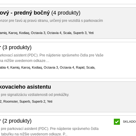
kový - predný bočný
(4 produkty)
zor pre ľavú aj pravú stranu, určený pre vozidlá s parkovacím
amiq, Karoq, Kodiaq, Octavia 3, Octavia 4, Scala, Superb 3, Yeti
r
(3 produkty)
arkovací asistent (PDC). Pre nájdenie správneho čidla pre Vaše
u na nižšie uvedenom odkaze....
abia 4, Kamiq, Karoq, Kodiaq, Octavia 3, Octavia 4, Rapid, Scala,
kovacieho asistentu
re signalizáciu vzdialenosti od prekážky.
2, Roomster, Superb, Superb 2, Yeti
r
(2 produkty)
SKLADO
 pre parkovací asistent (PDC). Pre nájdenie správneho čidla
te tabuľku na nižšie uvedenom odkaze. P...