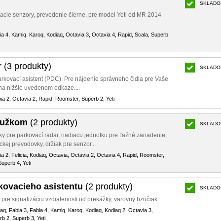
SKLADO
vacie senzory, prevedenie čierne, pre model Yeti od MR 2014
ia 4, Kamiq, Karoq, Kodiaq, Octavia 3, Octavia 4, Rapid, Scala, Superb
r
(3 produkty)
SKLADO
arkovací asistent (PDC). Pre nájdenie správneho čidla pre Vaše
u na nižšie uvedenom odkaze....
bia 2, Octavia 2, Rapid, Roomster, Superb 2, Yeti
ružkom
(2 produkty)
SKLADO
ky pre parkovací radar, riadiacu jednotku pre ťažné zariadenie,
ckej prevodovky, držiak pre senzor...
bia 2, Felicia, Kodiaq, Octavia, Octavia 2, Octavia 4, Rapid, Roomster,
uperb 4, Yeti
kovacieho asistentu
(2 produkty)
SKLADO
re signalizáciu vzdialenosti od prekážky, varovný bzučiak.
yaq, Fabia 3, Fabia 4, Kamiq, Karoq, Kodiaq, Kodiaq 2, Octavia 3,
rb 2, Superb 3, Yeti