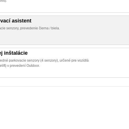
ift).
vací asistent
ie senzory, prevedenie čierna / biela.
j inštalácie
predné parkovacie senzory (4 senzory), určené pre vozidlá
ift) v prevedení Outdoor.