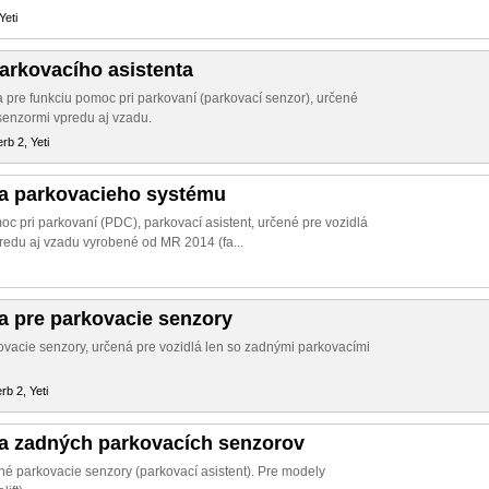
Yeti
parkovacího asistenta
a pre funkciu pomoc pri parkovaní (parkovací senzor), určené
senzormi vpredu aj vzadu.
rb 2, Yeti
ka parkovacieho systému
c pri parkovaní (PDC), parkovací asistent, určené pre vozidlá
redu aj vzadu vyrobené od MR 2014 (fa...
a pre parkovacie senzory
ovacie senzory, určená pre vozidlá len so zadnými parkovacími
rb 2, Yeti
ka zadných parkovacích senzorov
né parkovacie senzory (parkovací asistent). Pre modely