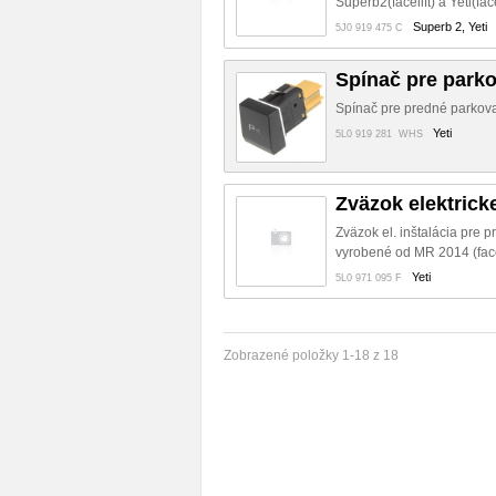
Superb2(facelift) a Yeti(facel
Superb 2, Yeti
5J0 919 475 C
Spínač pre parko
Spínač pre predné parkovac
Yeti
5L0 919 281 WHS
Zväzok elektricke
Zväzok el. inštalácia pre 
vyrobené od MR 2014 (facel
Yeti
5L0 971 095 F
Zobrazené položky 1-18 z 18