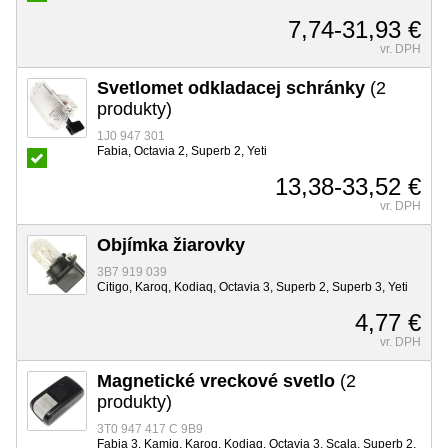
7,74-31,93 €
vr. DPH
Svetlomet odkladacej schránky
(2
produkty)
1J0 947 301
Fabia, Octavia 2, Superb 2, Yeti
13,38-33,52 €
vr. DPH
Objímka žiarovky
3B7 919 039
Citigo, Karoq, Kodiaq, Octavia 3, Superb 2, Superb 3, Yeti
4,77 €
vr. DPH
Magnetické vreckové svetlo
(2
produkty)
3T0 947 417 C 9B9
Fabia 3, Kamiq, Karoq, Kodiaq, Octavia 3, Scala, Superb 2,