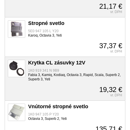
21,17 €
vr. DPH
Stropné svetlo
5E0 947 105 L Y20
Karoq, Octavia 3, Yeti
37,37 €
vr. DPH
Krytka CL zásuvky 12V
1K0 919 341 N 9B9
Fabia 3, Kamiq, Kodiaq, Octavia 3, Rapid, Scala, Superb 2,
Superb 3, Yeti
19,32 €
vr. DPH
Vnútorné stropné svetlo
1K0 947 105 P Y20
Octavia 3, Superb 2, Yeti
135,71 €