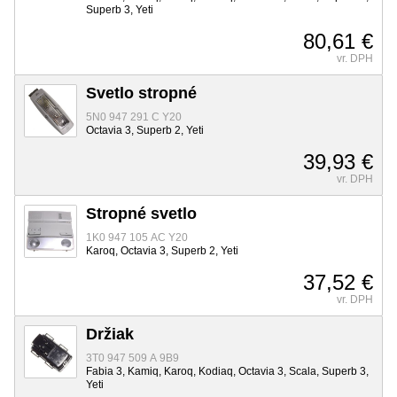
Superb 3, Yeti
80,61 €
vr. DPH
Svetlo stropné
5N0 947 291 C Y20
Octavia 3, Superb 2, Yeti
39,93 €
vr. DPH
Stropné svetlo
1K0 947 105 AC Y20
Karoq, Octavia 3, Superb 2, Yeti
37,52 €
vr. DPH
Držiak
3T0 947 509 A 9B9
Fabia 3, Kamiq, Karoq, Kodiaq, Octavia 3, Scala, Superb 3,
Yeti