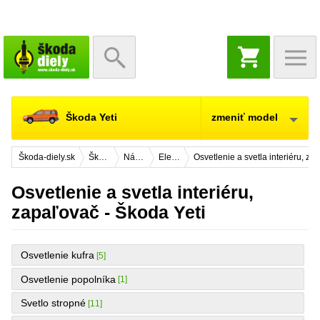
NÁKUPNÝ
KOŠÍK
Škoda Yeti
zmeniť model
Škoda-diely.sk
Škoda Yeti
Náhradné diely
Elektrická výbava
Osvetlenie a svetla interiéru, za
Osvetlenie a svetla interiéru,
zapaľovač - Škoda Yeti
Osvetlenie kufra
[5]
Osvetlenie popolníka
[1]
Svetlo stropné
[11]