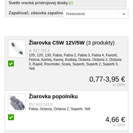
Svetlo vrecká prístrojovej dosky
[2]
Zapaľovač, zásuvka zapaľovača
[8]
Predvolené
Žiarovka C5W 12V/5W
(3 produkty)
N 017 725 4
105, 120, 130, Fabia, Fabia 2, Fabia 3, Fabia 4, Favorit,
Felicia, Kamiq, Karoq, Kodiaq, Octavia, Octavia 2, Octavia
3, Rapid, Roomster, Scala, Superb, Superb 2, Superb 3,
Yeti
0,77-3,95 €
vr. DPH
Žiarovka popolníku
357 919 243 D
Fabia, Octavia, Octavia 2, Superb, Yeti
4,66 €
vr. DPH