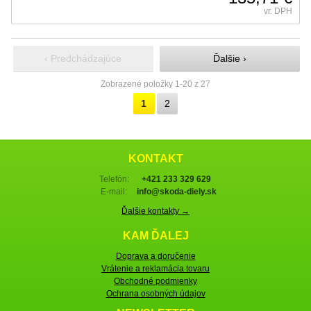
vr. DPH
‹ Predchádzajúce
Ďalšie ›
Zobrazené položky 1-20 z 27
1
2
KONTAKT
Telefón:
+421 233 329 629
E-mail:
info@skoda-diely.sk
Ďalšie kontakty →
KAM ĎALEJ
Doprava a doručenie
Vrátenie a reklamácia tovaru
Obchodné podmienky
Ochrana osobných údajov