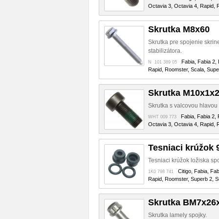
Octavia 3, Octavia 4, Rapid, 
Skrutka M8x60
Skrutka pre spojenie skrin
stabilizátora.
Fabia, Fabia 2, 
N 101 389 05
Rapid, Roomster, Scala, Super
Skrutka M10x1x2
Skrutka s valcovou hlavou
Fabia, Fabia 2, 
WHT 009 773
Octavia 3, Octavia 4, Rapid, 
Tesniaci krúžok 
Tesniaci krúžok ložiska sp
Citigo, Fabia, Fa
1K0 798 741
Rapid, Roomster, Superb 2, Su
Skrutka BM7x26
Skrutka lamely spojky.