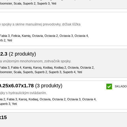
Roomster, Scala, Superb 2, Superb 3, Yeti
e spojky a skrine manuálnej prevodovky, držiak lôžka
Fabia 3, Felicia, Kamiq, Octavia, Octavia 2, Octavia 3, Octavia 4,
b 2, Yeti
2.3
(2 produkty)
 a vnútorným mnohohranom, zotrvačník spojky.
Fabia 3, Fabia 4, Kamiq, Karoq, Kodiaq, Kodiaq 2, Octavia, Octavia 2,
Roomster, Scala, Superb, Superb 2, Superb 3, Superb 4, Yeti
9.25x6.07x1.78
(3 produkty)
SKLADO
ojky s hydraulickým ovládaním.
bia 2, Fabia 3, Karoq, Kodiaq, Octavia, Octavia 2, Octavia 3, Octavia 4,
perb 3, Yeti
x15