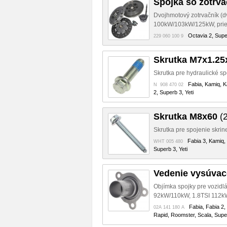
Spojka so zotrv
Dvojhmotový zotrvačník (dv
100kW/103kW/125kW, prieme
Octavia 2, Super
229 060 100 9
Skrutka M7x1.25
Skrutka pre hydraulické sp
Fabia, Kamiq, K
N 908 470 02
2, Superb 3, Yeti
Skrutka M8x60
(2
Skrutka pre spojenie skrin
Fabia 3, Kamiq,
WHT 005 480
Superb 3, Yeti
Vedenie vysúvac
Objímka spojky pre vozidl
92kW/110kW, 1.8TSI 112k
Fabia, Fabia 2,
02A 141 180 A
Rapid, Roomster, Scala, Super