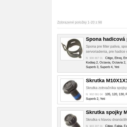
Zobrazené položky 1-20 z 98
Spona hadicová 
Spona pre filter paliva, s
servoriadenia, pre hadice 
Citigo, Elroq, E
N 906 867 01
Kodiaq 2, Octavia, Octavia 2,
Superb 3, Superb 4, Yeti
Skrutka M10X1X
Skrutka zotrvačníka spojky
105, 120, 130, F
N 902 061 04
Superb 2, Yeti
Skrutka spojky 
Skrutka s hlavou dvanáctih
Citigo, Fabia, F
N 903 207 01