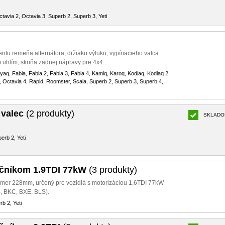
tavia 2, Octavia 3, Superb 2, Superb 3, Yeti
ntu remeňa alternátora, držiaku výfuku, vypínacieho valca
 uhlím, skriňa zadnej nápravy pre 4x4....
nyaq, Fabia, Fabia 2, Fabia 3, Fabia 4, Kamiq, Karoq, Kodiaq, Kodiaq 2,
, Octavia 4, Rapid, Roomster, Scala, Superb 2, Superb 3, Superb 4,
 valec
(2 produkty)
SKLADO
erb 2, Yeti
ačníkom 1.9TDI 77kW
(3 produkty)
iemer 228mm, určený pre vozidlá s motorizáciou 1.6TDI 77kW
, BKC, BXE, BLS).
b 2, Yeti