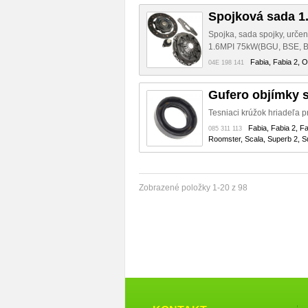
Spojková sada 1.
Spojka, sada spojky, urče
1.6MPI 75kW(BGU, BSE, B
Fabia, Fabia 2, O
04E 198 141
Gufero objímky 
Tesniaci krúžok hriadeľa 
Fabia, Fabia 2, F
085 311 113
Roomster, Scala, Superb 2, Su
Zobrazené položky 1-20 z 98