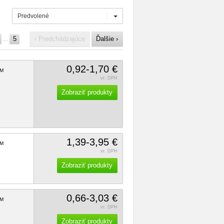
Predvolené
5
‹ Predchádzajúce
Ďalšie ›
…
0,92-1,70 €
M
vr. DPH
Zobraziť produkty
1,39-3,95 €
M
vr. DPH
Zobraziť produkty
0,66-3,03 €
M
vr. DPH
Zobraziť produkty