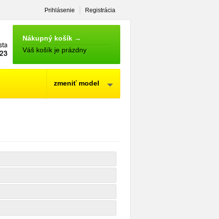
Prihlásenie
Registrácia
NÁKUPNÝ
KOŠÍK
Nákupný košík →
Váš košík je prázdny
zmeniť model