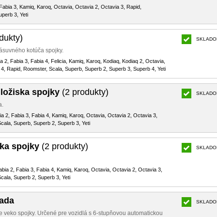
 Fabia 3, Kamiq, Karoq, Octavia, Octavia 2, Octavia 3, Rapid,
perb 3, Yeti
dukty)
SKLADO
ásuvného kotúča spojky.
ia 2, Fabia 3, Fabia 4, Felicia, Kamiq, Karoq, Kodiaq, Kodiaq 2, Octavia,
 4, Rapid, Roomster, Scala, Superb, Superb 2, Superb 3, Superb 4, Yeti
 ložiska spojky
(2 produkty)
SKLADO
a.
bia 2, Fabia 3, Fabia 4, Kamiq, Karoq, Octavia, Octavia 2, Octavia 3,
cala, Superb, Superb 2, Superb 3, Yeti
ka spojky
(2 produkty)
SKLADO
Fabia 2, Fabia 3, Fabia 4, Kamiq, Karoq, Octavia, Octavia 2, Octavia 3,
cala, Superb 2, Superb 3, Yeti
sada
SKLADO
e veko spojky. Určené pre vozidlá s 6-stupňovou automatickou