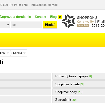
29 629
(Po-Pá: 9-17h)
–
info@skoda-diely.sk
Doprava a doručenie
Kontakt
Blog
19
Hľadať
iely
Spojka
ti
Prítlačný tanier spojky
[8]
Spojková lamela
[9]
Spojkové sady
[25]
Zotrvačník
[30]