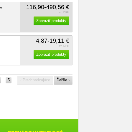
116,90-490,56 €
M
vr. DPH
Zobraziť produkty
4,87-19,11 €
vr. DPH
Zobraziť produkty
5
‹ Predchádzajúce
Ďalšie ›
…