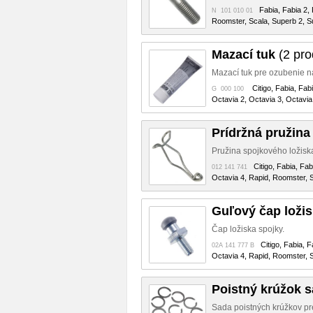
Fabia, Fabia 2,
N 101 010 01
Roomster, Scala, Superb 2, Su
Mazací tuk
(2 pro
Mazací tuk pre ozubenie n
Citigo, Fabia, Fab
G 000 100
Octavia 2, Octavia 3, Octavia
Prídržná pružina
Pružina spojkového ložisk
Citigo, Fabia, Fa
012 141 741
Octavia 4, Rapid, Roomster, S
Guľový čap ložis
Čap ložiska spojky.
Citigo, Fabia, 
02A 141 777 B
Octavia 4, Rapid, Roomster, S
Poistný krúžok 
Sada poistných krúžkov pr