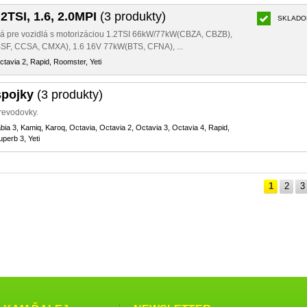
2TSI, 1.6, 2.0MPI
(3 produkty)
SKLADO
ná pre vozidlá s motorizáciou 1.2TSI 66kW/77kW(CBZA, CBZB),
SF, CCSA, CMXA), 1.6 16V 77kW(BTS, CFNA), ...
ctavia 2, Rapid, Roomster, Yeti
spojky
(3 produkty)
prevodovky.
abia 3, Kamiq, Karoq, Octavia, Octavia 2, Octavia 3, Octavia 4, Rapid,
perb 3, Yeti
1
2
3