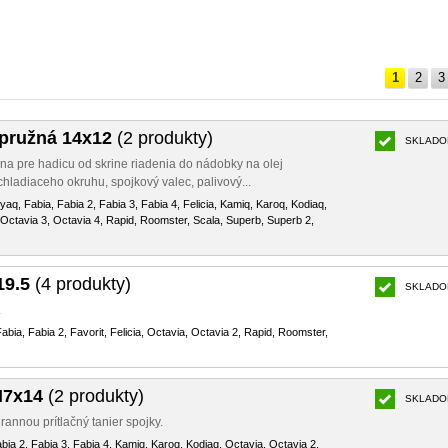
1
2
3
pružná 14x12
(2 produkty)
SKLADO
pona pre hadicu od skrine riadenia do nádobky na olej
chladiaceho okruhu, spojkový valec, palivový...
nyaq, Fabia, Fabia 2, Fabia 3, Fabia 4, Felicia, Kamiq, Karoq, Kodiaq,
 Octavia 3, Octavia 4, Rapid, Roomster, Scala, Superb, Superb 2,
19.5
(4 produkty)
SKLADO
.
abia, Fabia 2, Favorit, Felicia, Octavia, Octavia 2, Rapid, Roomster,
M7x14
(2 produkty)
SKLADO
rannou prítlačný tanier spojky.
abia 2, Fabia 3, Fabia 4, Kamiq, Karoq, Kodiaq, Octavia, Octavia 2,