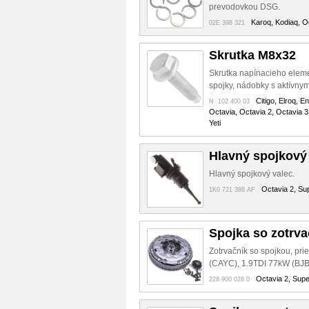
prevodovkou DSG.
Karoq, Kodiaq, Oc
02E 398 321
Skrutka M8x32
Skrutka napínacieho eleme
spojky, nádobky s aktívnym
Citigo, Elroq, E
N 102 400 03
Octavia, Octavia 2, Octavia 3
Yeti
Hlavný spojkový
Hlavný spojkový valec.
Octavia 2, Sup
1K0 721 388 AF
Spojka so zotrv
Zotrvačník so spojkou, pr
(CAYC), 1.9TDI 77kW (BJB
Octavia 2, Super
228 900 028 0