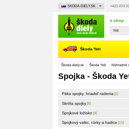
SKODA-DIELY.SK
+421 233 3
e-shop
Škoda Yeti
Škoda-diely.sk
Škoda Yeti
Náhradné d
Spojka - Škoda Ye
Páka spojky, hriadeľ radenia
[2]
Skriňa spojky
[6]
Spojkové ložisko
[9]
Spojkový valec, rúrky a hadice
[15]