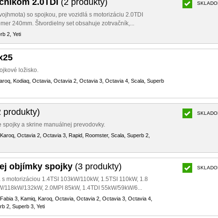
ačníkom 2.0TDI
(2 produkty)
SKLADO
ojhmota) so spojkou, pre vozidlá s motorizáciu 2.0TDI
r 240mm. Štvordielny set obsahuje zotrvačník,...
b 2, Yeti
x25
ojkové ložisko.
aroq, Kodiaq, Octavia, Octavia 2, Octavia 3, Octavia 4, Scala, Superb
 produkty)
SKLADO
e spojky a skrine manuálnej prevodovky.
 Karoq, Octavia 2, Octavia 3, Rapid, Roomster, Scala, Superb 2,
ej objímky spojky
(3 produkty)
SKLADO
á s motorizáciou 1.4TSI 103kW/110kW, 1.5TSI 110kW, 1.8
W/118kW/132kW, 2.0MPI 85kW, 1.4TDI 55kW/59kW/6...
 Fabia 3, Kamiq, Karoq, Octavia, Octavia 2, Octavia 3, Octavia 4,
b 2, Superb 3, Yeti