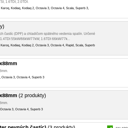
TSI, 1.6TDI, 2.0TDI.
 Karoq, Kodiaq, Kodiaq 2, Octavia 3, Octavia 4, Scala, Superb 3,
y)
ch častíc (DPF) a chladičom spätného vedenia spalín. Určené
u 1.4TDI 55kW/66kW/77kW, 1.6TDI 66kW/77k...
 Karoq, Kodiaq, Kodiaq 2, Octavia 3, Octavia 4, Rapid, Scala, Superb
5x88mm
88mm.
, Octavia 3, Octavia 4, Superb 3
0x88mm
(2 produkty)
88mm.
 Octavia 3, Octavia 4, Superb 3
lter pevných častíc)
(3 produkty)