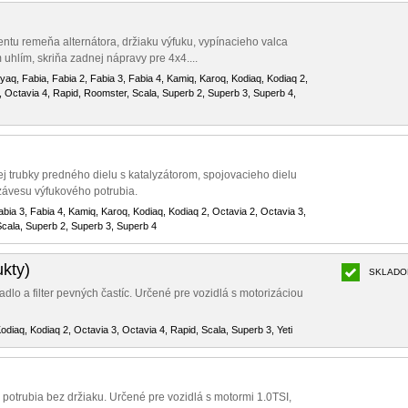
ntu remeňa alternátora, držiaku výfuku, vypínacieho valca
 uhlím, skriňa zadnej nápravy pre 4x4....
nyaq, Fabia, Fabia 2, Fabia 3, Fabia 4, Kamiq, Karoq, Kodiaq, Kodiaq 2,
, Octavia 4, Rapid, Roomster, Scala, Superb 2, Superb 3, Superb 4,
ej trubky predného dielu s katalyzátorom, spojovacieho dielu
 závesu výfukového potrubia.
abia 3, Fabia 4, Kamiq, Karoq, Kodiaq, Kodiaq 2, Octavia 2, Octavia 3,
Scala, Superb 2, Superb 3, Superb 4
kty)
SKLADO
lo a filter pevných častíc. Určené pre vozidlá s motorizáciou
odiaq, Kodiaq 2, Octavia 3, Octavia 4, Rapid, Scala, Superb 3, Yeti
otrubia bez držiaku. Určené pre vozidlá s motormi 1.0TSI,