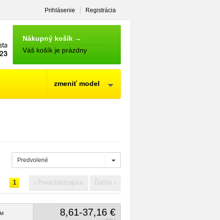
Prihlásenie
Registrácia
NÁKUPNÝ
KOŠÍK
Nákupný košík →
Váš košík je prázdny
zmeniť model
Predvolené
1
‹ Predchádzajúce
Ďalšie ›
8,61-37,16 €
M