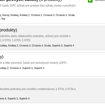
SKLADO
ch častíc DPF, držiak pre predný diel výfuku (rúrka s pružným
q, Karoq, Kodiaq, Kodiaq 2, Octavia 2, Octavia 3, Octavia 4, Scala,
 Yeti
produkty)
redného dielu výfukového potrubia, určený pre vozidlá s
, 2.0TSI, 1.6TDI, 2.0TDI.
odiaq, Kodiaq 2, Octavia 3, Octavia 4, Scala, Superb 3, Superb 4
y)
 a filter pevných častíc pre benzínové motory (GPF).
odiaq 2, Octavia 4, Superb 3, Superb 4
kového potrubia pre vozidlá s motorizáciou 1.5TSI, 2.0TSI a
avia 4, Superb 3, Superb 4