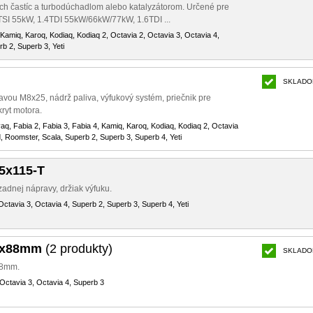
ch častíc a turbodúchadlom alebo katalyzátorom. Určené pre
2TSI 55kW, 1.4TDI 55kW/66kW/77kW, 1.6TDI ...
 Kamiq, Karoq, Kodiaq, Kodiaq 2, Octavia 2, Octavia 3, Octavia 4,
b 2, Superb 3, Yeti
SKLADO
avou M8x25, nádrž paliva, výfukový systém, priečnik pre
kryt motora.
yaq, Fabia 2, Fabia 3, Fabia 4, Kamiq, Karoq, Kodiaq, Kodiaq 2, Octavia
d, Roomster, Scala, Superb 2, Superb 3, Superb 4, Yeti
5x115-T
adnej nápravy, držiak výfuku.
Octavia 3, Octavia 4, Superb 2, Superb 3, Superb 4, Yeti
5x88mm
(2 produkty)
SKLADO
88mm.
Octavia 3, Octavia 4, Superb 3