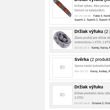
Držiak výfuku, filtra pevný
členom za katalyzátor).
Fabia 4, Kami
1K0 253 144 BD
Superb 2, Superb 3, Superb 4,
Držiak výfuku
(2 
Záves pružný pre držiak st
motorizáciou 1.4TSI, 1.8TSI
Kamiq, Karoq, K
1K0 253 147 E
Svěrka
(2 produkt
Spona medzi turbodúchadlo
Karoq, Kodiaq, K
5WA 253 725
Držiak výfuku
Držiak predného dielu výfu
2.0TDI.
Octavia 3, Oct
8J0 253 144 M