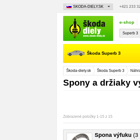
SKODA-DIELY.SK
+421 233 3
e-shop
Škoda Superb 3
Škoda-diely.sk
Škoda Superb 3
Náhra
Spony a držiaky v
Zobrazené položky 1-15 z 15
Spona výfuku
(3 