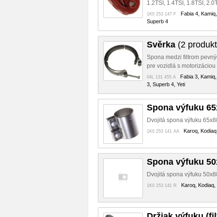
1.2TSI, 1.4TSI, 1.8TSI, 2.0
Fabia 4, Kamiq,
1K0 253 147 F
Superb 4
Svěrka
(2 produkt
Spona medzi filtrom pevný
pre vozidlá s motorizácio
Fabia 3, Kamiq,
04L 131 455 A
3, Superb 4, Yeti
Spona výfuku 6
Dvojitá spona výfuku 65x
Karoq, Kodiaq
1K0 253 141 AA
Spona výfuku 5
Dvojitá spona výfuku 50x
Karoq, Kodiaq,
1K0 253 141 R
Držiak výfuku (fi