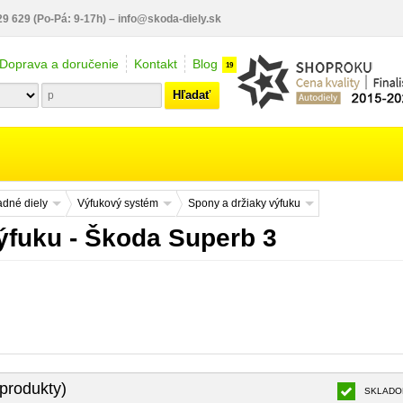
29 629
(Po-Pá: 9-17h)
–
info@skoda-diely.sk
Doprava a doručenie
Kontakt
Blog
19
Hľadať
dné diely
Výfukový systém
Spony a držiaky výfuku
ýfuku - Škoda Superb 3
produkty)
SKLADO