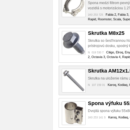
Spona medzi filtrom pevný
vozidlá s motorizáciou 1.
Fabia 2, Fabia 3,
1K0 253 725
Rapid, Roomster, Scala, Super
Skrutka M8x25
Skrutka so šesťhrannou hl
prístrojovú dosku, spodný 
Citigo, Elroq, En
N 019 530 7
2, Octavia 3, Octavia 4, Rapi
Skrutka AM12x1.
Skrutka na uloženie rámu z
Karoq, Kodiaq, 
N 107 159 01
Spona výfuku 5
Dvojitá spona výfuku 55x
Karoq, Kodiaq, 
1K0 253 141 S