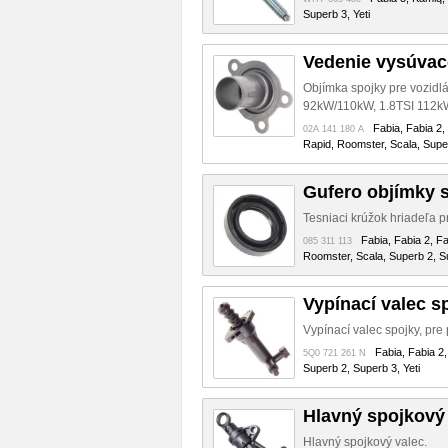
Superb 3, Yeti
Vedenie vysúvac
Objímka spojky pre vozidl
92kW/110kW, 1.8TSI 112k
Fabia, Fabia 2,
02A 141 180 A
Rapid, Roomster, Scala, Super
Gufero objímky 
Tesniaci krúžok hriadeľa 
Fabia, Fabia 2, F
085 311 113
Roomster, Scala, Superb 2, Su
Vypínací valec s
Vypínací valec spojky, pr
Fabia, Fabia 2
5Q0 721 261 N
Superb 2, Superb 3, Yeti
Hlavný spojkový
Hlavný spojkový valec.