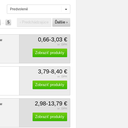
Predvolené
5
‹ Predchádzajúce
Ďalšie ›
…
0,66-3,03 €
M
vr. DPH
Zobraziť produkty
3,79-8,40 €
vr. DPH
Zobraziť produkty
2,98-13,79 €
M
vr. DPH
Zobraziť produkty