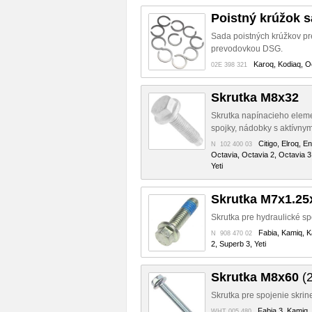
Poistný krúžok 
Sada poistných krúžkov pr
prevodovkou DSG.
Karoq, Kodiaq, Oc
02E 398 321
Skrutka M8x32
Skrutka napínacieho eleme
spojky, nádobky s aktívnym
Citigo, Elroq, E
N 102 400 03
Octavia, Octavia 2, Octavia 3
Yeti
Skrutka M7x1.25
Skrutka pre hydraulické sp
Fabia, Kamiq, K
N 908 470 02
2, Superb 3, Yeti
Skrutka M8x60
(2
Skrutka pre spojenie skrin
Fabia 3, Kamiq,
WHT 005 480