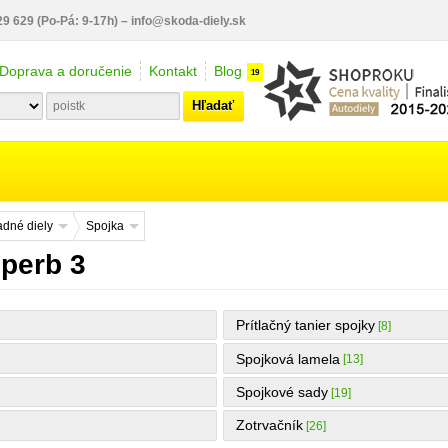
29 629
(Po-Pá: 9-17h)
–
info@skoda-diely.sk
Doprava a doručenie
Kontakt
Blog
19
Hľadať
dné diely
Spojka
perb 3
Prítlačný tanier spojky
[8]
Spojková lamela
[13]
Spojkové sady
[19]
Zotrvačník
[26]