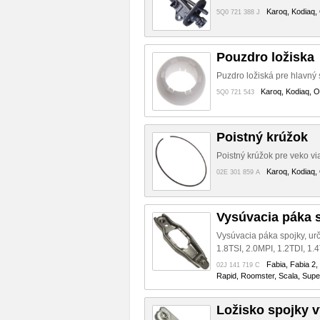
Karoq, Kodiaq, 
5Q0 721 388 J
Pouzdro ložiska
Puzdro ložiská pre hlavný 
Karoq, Kodiaq, O
5Q0 721 543
Poistný krúžok
Poistný krúžok pre veko v
Karoq, Kodiaq, 
02E 301 859 A
Vysúvacia páka 
Vysúvacia páka spojky, urč
1.8TSI, 2.0MPI, 1.2TDI, 1.4
Fabia, Fabia 2,
02J 141 719 C
Rapid, Roomster, Scala, Super
Ložisko spojky 