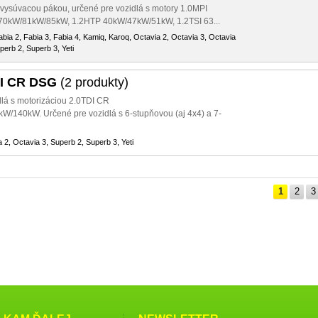
s vysúvacou pákou, určené pre vozidlá s motory 1.0MPI
70kW/81kW/85kW, 1.2HTP 40kW/47kW/51kW, 1.2TSI 63...
Fabia 2, Fabia 3, Fabia 4, Kamiq, Karoq, Octavia 2, Octavia 3, Octavia
perb 2, Superb 3, Yeti
DI CR DSG
(2 produkty)
dlá s motorizáciou 2.0TDI CR
140kW. Určené pre vozidlá s 6-stupňovou (aj 4x4) a 7-
 2, Octavia 3, Superb 2, Superb 3, Yeti
1
2
3