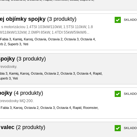
ej objímky spojky
(3 produkty)
SKLADO
á s motorizáciou 1.4TSI 103kW/110kW, 1.5TSI 110kW, 1.8
W/118kW/132kW, 2.0MPI 85kW, 1.4TDI 55kW/59kW/6...
 Fabia 3, Kamiq, Karoq, Octavia, Octavia 2, Octavia 3, Octavia 4,
b 2, Superb 3, Yeti
spojky
(3 produkty)
prevodovky.
abia 3, Kamiq, Karoq, Octavia, Octavia 2, Octavia 3, Octavia 4, Rapid,
perb 3, Yeti
pojky
(4 produkty)
SKLADO
e prevodovky MQ 200.
, Fabia 3, Karoq, Octavia 2, Octavia 3, Octavia 4, Rapid, Roomster,
 valec
(2 produkty)
SKLADO