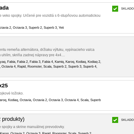
sada
SKLADO
e veko spojky. Určené pre vozidlá s 6-stupňovou automatickou
tavia 2, Octavia 3, Superb 2, Superb 3, Yeti
ntu remeňa alternátora, držiaku výfuku, vypínacieho valca
 uhlím, skriňa zadnej nápravy pre 4x4....
nyaq, Fabia, Fabia 2, Fabia 3, Fabia 4, Kamiq, Karoq, Kodiaq, Kodiaq 2,
, Octavia 4, Rapid, Roomster, Scala, Superb 2, Superb 3, Superb 4,
x25
ojkové ložisko.
aroq, Kodiaq, Octavia, Octavia 2, Octavia 3, Octavia 4, Scala, Superb
 produkty)
SKLADO
e spojky a skrine manuálnej prevodovky.
 Karoq, Octavia 2, Octavia 3, Rapid, Roomster, Scala, Superb 2,