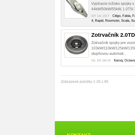
Vypínacie ložisko spojky 
44kW/50kW/55kW, 1.0TSI 
Citigo, Fabia, 
02T 141 153 F
4, Rapid, Roomster, Scala, Su
Zotrvačník 2.0T
Zotrvačník spojky pre vozi
103kW/110kW/125kW/135kW/
stupňovou automati...
Karoq, Octavia
03L 105 266 EF
Zobrazené položky 1-20 z 85