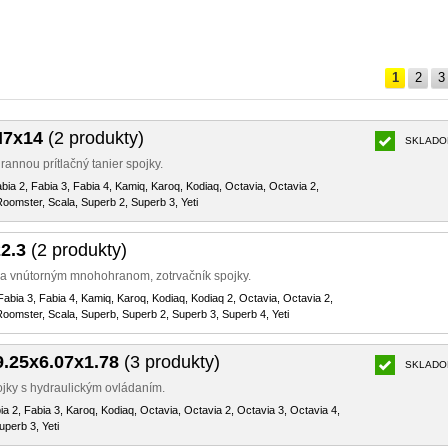
1
2
3
M7x14
(2 produkty)
SKLADO
rannou prítlačný tanier spojky.
abia 2, Fabia 3, Fabia 4, Kamiq, Karoq, Kodiaq, Octavia, Octavia 2,
Roomster, Scala, Superb 2, Superb 3, Yeti
2.3
(2 produkty)
 a vnútorným mnohohranom, zotrvačník spojky.
Fabia 3, Fabia 4, Kamiq, Karoq, Kodiaq, Kodiaq 2, Octavia, Octavia 2,
Roomster, Scala, Superb, Superb 2, Superb 3, Superb 4, Yeti
9.25x6.07x1.78
(3 produkty)
SKLADO
ojky s hydraulickým ovládaním.
bia 2, Fabia 3, Karoq, Kodiaq, Octavia, Octavia 2, Octavia 3, Octavia 4,
perb 3, Yeti