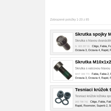
Zobrazené položky 1-20 z 85
Skrutka spojky 
Skrutka s hlavou dvanáctih
Citigo, Fabia, F
N 903 207 01
Octavia 3, Octavia 4, Rapid, 
Skrutka M10x1x2
Skrutka s valcovou hlavou
Fabia, Fabia 2, 
WHT 009 773
Octavia 3, Octavia 4, Rapid, 
Tesniaci krúžok 
Tesniaci krúžok ložiska sp
Citigo, Fabia, Fa
1K0 798 741
Rapid, Roomster, Superb 2, Su