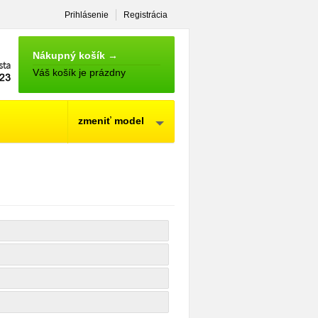
Prihlásenie
Registrácia
NÁKUPNÝ
KOŠÍK
Nákupný košík →
Váš košík je prázdny
zmeniť model