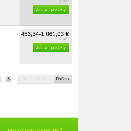
vr. DPH
Zobraziť produkty
456,54-1.061,03 €
vr. DPH
Zobraziť produkty
5
‹ Predchádzajúce
Ďalšie ›
…