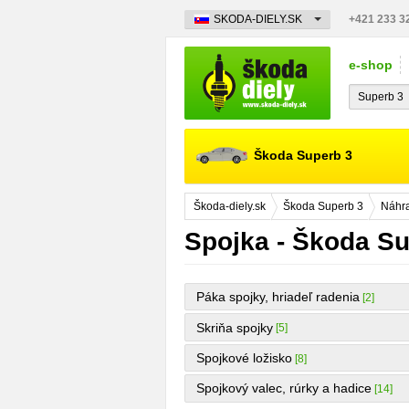
SKODA-DIELY.SK
+421 233 3
e-shop
Škoda Superb 3
Škoda-diely.sk
Škoda Superb 3
Náhra
Spojka - Škoda Su
Páka spojky, hriadeľ radenia
[2]
Skriňa spojky
[5]
Spojkové ložisko
[8]
Spojkový valec, rúrky a hadice
[14]