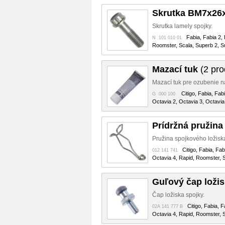
Skrutka BM7x26
Skrutka lamely spojky.
Fabia, Fabia 2,
N 101 010 01
Roomster, Scala, Superb 2, Su
Mazací tuk
(2 pro
Mazací tuk pre ozubenie n
Citigo, Fabia, Fab
G 000 100
Octavia 2, Octavia 3, Octavia
Prídržná pružina
Pružina spojkového ložisk
Citigo, Fabia, Fa
012 141 741
Octavia 4, Rapid, Roomster, S
Guľový čap ložis
Čap ložiska spojky.
Citigo, Fabia, 
02A 141 777 B
Octavia 4, Rapid, Roomster, S