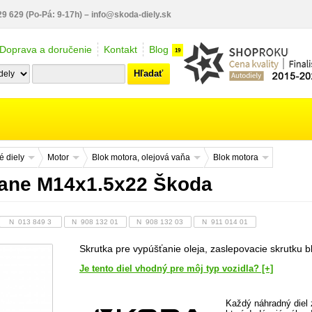
29 629
(Po-Pá: 9-17h)
–
info@skoda-diely.sk
Doprava a doručenie
Kontakt
Blog
19
Hľadať
 diely
Motor
Blok motora, olejová vaňa
Blok motora
 vane M14x1.5x22 Škoda
N 013 849 3
N 908 132 01
N 908 132 03
N 911 014 01
Skrutka pre vypúšťanie oleja, zaslepovacie skrutku b
Je tento diel vhodný pre môj typ vozidla? [+]
Každý náhradný diel