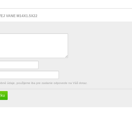
EJ VANE M14X1.5X22
né údaje, použijeme iba pre zaslanie odpovede na Váš dotaz.
zku