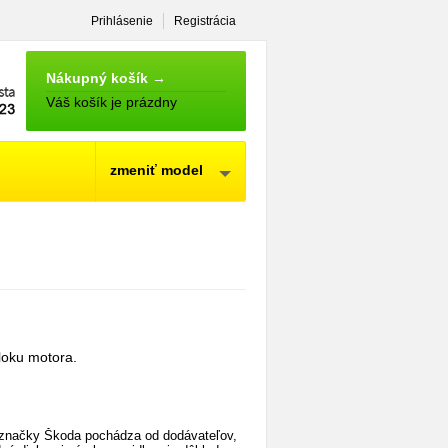
Prihlásenie
Registrácia
NÁKUPNÝ
KOŠÍK
Nákupný košík →
Váš košík je prázdny
zmeniť model
loku motora.
 značky Škoda pochádza od dodávateľov,