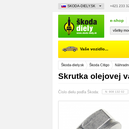
SKODA-DIELY.SK
+421 233 3
e-shop
Vaše vozidlo...
Škoda-diely.sk
Škoda Citigo
Náhradné
Skrutka olejovej
Číslo dielu podľa Škoda:
N 908 132 02