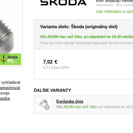
ktorí dodávajú náhrad
preverený, ako samot
dodávateľom. Máte tak
viac informácií o výr
totožný diel, ktorý b
web výrobce:
www.sk
Varianta dielu: Škoda (originálny diel)
SKLADOM viac než 10ks, pri objednaní do 16:30 odošl
Tovar by Vám mal byť doručený najneskôr do dvoch pracov
7,02
€
5,71 €
bez DPH
e vyhľadávať
aregistrovať
ĎALŠIE VARIANTY
 svoje
garáže
.
Európska únia
SKLADOM viac než 10ks
, pri objednaní do 16