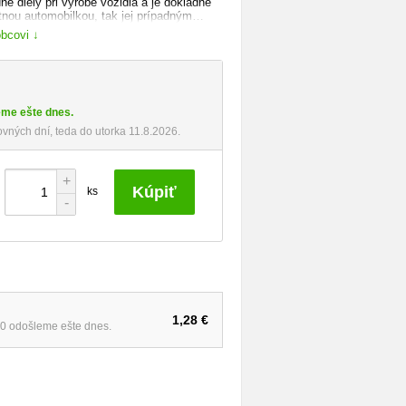
né diely pri výrobe vozidla a je dôkladne
nou automobilkou, tak jej prípadným
 istotu, že kupujete špičkovú kvalitu a
obcovi ↓
ol do vozidla montovaný pri jeho výrobe.
oda-auto.cz
eme ešte dnes.
ných dní, teda do utorka 11.8.2026.
+
Kúpiť
ks
-
1,28 €
:30 odošleme ešte dnes.