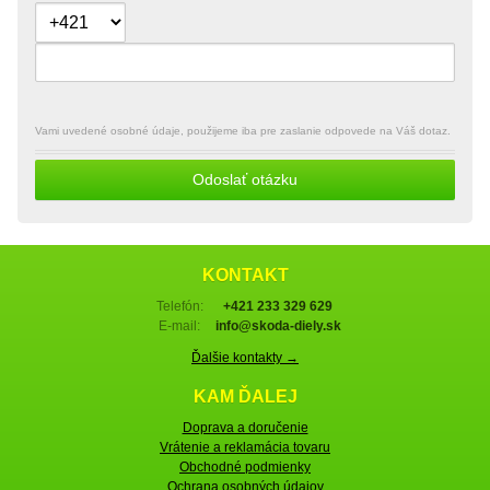
Vami uvedené osobné údaje, použijeme iba pre zaslanie odpovede na Váš dotaz.
Odoslať otázku
KONTAKT
Telefón:
+421 233 329 629
E-mail:
info@skoda-diely.sk
Ďalšie kontakty →
KAM ĎALEJ
Doprava a doručenie
Vrátenie a reklamácia tovaru
Obchodné podmienky
Ochrana osobných údajov