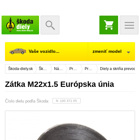
NÁKUPNÝ
KOŠÍK
Vaše vozidlo...
zmeniť model
Škoda-diely.sk
Škoda Fabia
Náhradné diely
Prevodovka, diferenciál
Prevodovka
Diely a skriňa prevodo
Zátka M22x1.5 Európska únia
Číslo dielu podľa Škoda:
N 100 371 05