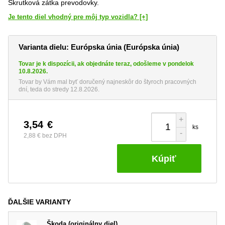
Skrutková zátka prevodovky.
Je tento diel vhodný pre môj typ vozidla? [+]
Varianta dielu: Európska únia (Európska únia)
Tovar je k dispozícii, ak objednáte teraz, odošleme v pondelok
10.8.2026.
Tovar by Vám mal byť doručený najneskôr do štyroch pracovných
dní, teda do stredy 12.8.2026.
+
3,54
€
ks
-
2,88 €
bez DPH
Kúpiť
ĎALŠIE VARIANTY
Škoda (originálny diel)