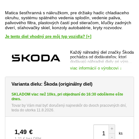
Matica šesťhranná s nákružkom, pre držiaky hadíc chladiaceho
okruhu, systému spätného vedenia splodín, vedenie paliva,
palivového filtra, plastových častí pod stieračom, kľučky zadných
dverí, sťahovačky skiel, konzoly autobatérie, kryty rozvodov.
Je tento diel vhodný pre môj typ vozidla? [+]
Každý náhradný diel značky Škoda
pochádza od dodávateľov, ktorí
dodávajú náhradné diely pri výrobe
vozidla a je dôkladne preverený,
viac informácií o výrobcovi ↓
ako samotnou automobilkou, tak jej
prípadným dodávateľom. Máte tak
istotu, že kupujete špičkovú kvalitu
Varianta dielu: Škoda (originálny diel)
a totožný diel, ktorý bol do vozidla
montovaný pri jeho výrobe.
SKLADOM viac než 10ks, pri objednaní do 16:30 odošleme ešte
web výrobce:
www.skoda-auto.cz
dnes.
Tovar by Vám mal byť doručený najneskôr do dvoch pracovných dní,
teda do utorka 11.8.2026.
+
1,49
€
ks
-
1,21 €
bez DPH