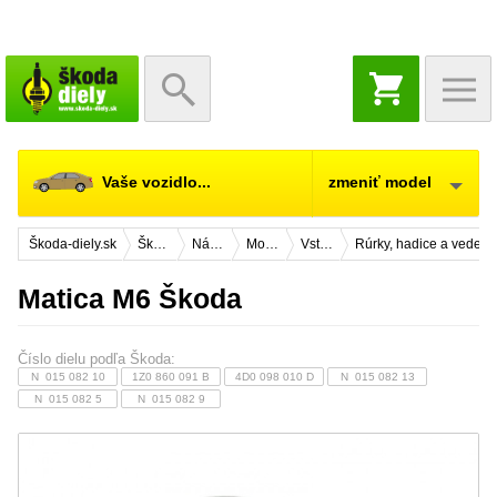
NÁKUPNÝ
KOŠÍK
Vaše vozidlo...
zmeniť model
Škoda-diely.sk
Škoda Citigo
Náhradné diely
Motor
Vstrekovanie
Rúrky, hadice a vedeni
Matica M6 Škoda
Číslo dielu podľa Škoda:
N 015 082 10
1Z0 860 091 B
4D0 098 010 D
N 015 082 13
N 015 082 5
N 015 082 9