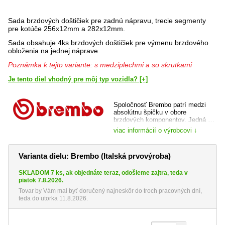
Sada brzdových doštičiek pre zadnú nápravu, trecie segmenty
pre kotúče 256x12mm a 282x12mm.
Sada obsahuje 4ks brzdových doštičiek pre výmenu brzdového
obloženia na jednej náprave.
Poznámka k tejto variante: s medziplechmi a so skrutkami
Je tento diel vhodný pre môj typ vozidla? [+]
Spoločnosť Brembo patrí medzi
absolútnu špičku v obore
brzdových komponentov. Jedná sa
o lídra na poli technologického
viac informácií o výrobcovi ↓
vývoja, technických inovácií,
nových riešení a výroby. Sila
značky spočíva v povedomia aj
Varianta dielu: Brembo (Italská prvovýroba)
medzi laickou verejnosťou, a to
vďaka víťaznému pôsobeniu vo
všetkých disciplínach
SKLADOM 7 ks, ak objednáte teraz, odošleme zajtra, teda v
motoristického športu od Formule 1
piatok 7.8.2026.
až po Moto GP. Do tejto chvíle má
Tovar by Vám mal byť doručený najneskôr do troch pracovných dní,
Brembo na konte viac ako 200
teda do utorka 11.8.2026.
titulov majstrov sveta naprieč
motoristickými disciplínami.