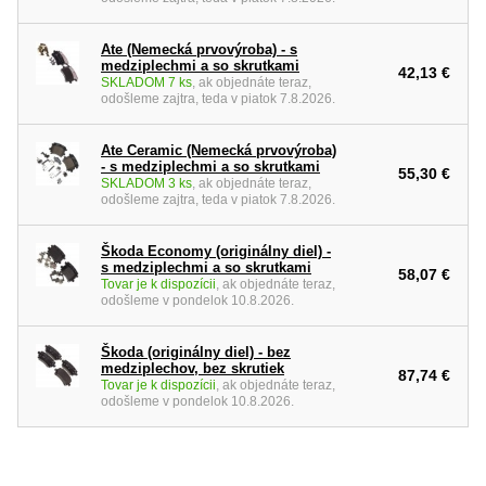
Ate (Nemecká prvovýroba) - s
medziplechmi a so skrutkami
42,13 €
SKLADOM 7 ks
, ak objednáte teraz,
odošleme zajtra, teda v piatok 7.8.2026.
Ate Ceramic (Nemecká prvovýroba)
- s medziplechmi a so skrutkami
55,30 €
SKLADOM 3 ks
, ak objednáte teraz,
odošleme zajtra, teda v piatok 7.8.2026.
Škoda Economy (originálny diel) -
s medziplechmi a so skrutkami
58,07 €
Tovar je k dispozícii
, ak objednáte teraz,
odošleme v pondelok 10.8.2026.
Škoda (originálny diel) - bez
medziplechov, bez skrutiek
87,74 €
Tovar je k dispozícii
, ak objednáte teraz,
odošleme v pondelok 10.8.2026.