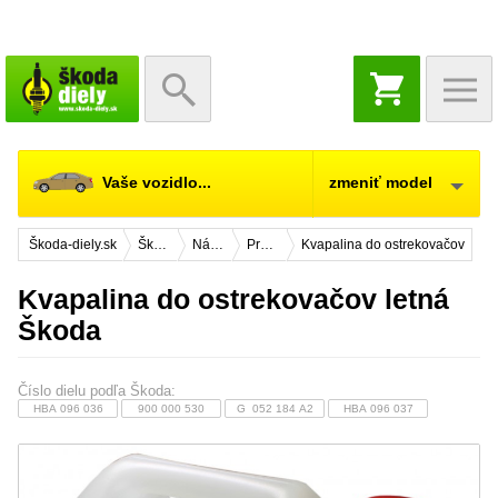
NÁKUPNÝ
KOŠÍK
Vaše vozidlo...
zmeniť model
Škoda-diely.sk
Škoda Citigo
Náhradné diely
Prevádzkové náplne
Kvapalina do ostrekovačov
Kvapalina do ostrekovačov letná
Škoda
Číslo dielu podľa Škoda:
HBA 096 036
900 000 530
G 052 184 A2
HBA 096 037