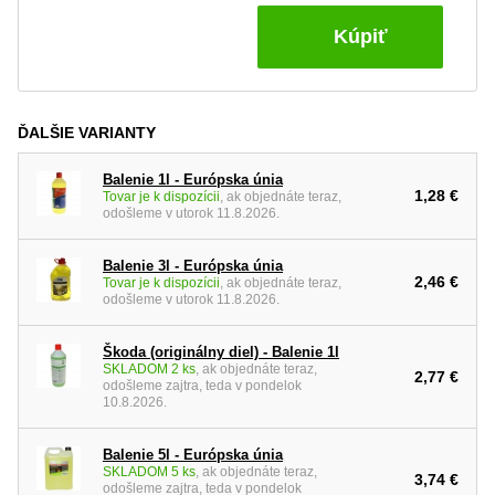
Kúpiť
ĎALŠIE VARIANTY
Balenie 1l - Európska únia
1,28 €
Tovar je k dispozícii
, ak objednáte teraz,
odošleme v utorok 11.8.2026.
Balenie 3l - Európska únia
2,46 €
Tovar je k dispozícii
, ak objednáte teraz,
odošleme v utorok 11.8.2026.
Škoda (originálny diel) - Balenie 1l
SKLADOM 2 ks
, ak objednáte teraz,
2,77 €
odošleme zajtra, teda v pondelok
10.8.2026.
Balenie 5l - Európska únia
SKLADOM 5 ks
, ak objednáte teraz,
3,74 €
odošleme zajtra, teda v pondelok