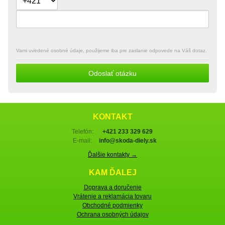
Vami uvedené osobné údaje, použijeme iba pre zaslanie odpovede na Váš dotaz.
Odoslať otázku
KONTAKT
Telefón:
+421 233 329 629
E-mail:
info@skoda-diely.sk
Ďalšie kontakty →
KAM ĎALEJ
Doprava a doručenie
Vrátenie a reklamácia tovaru
Obchodné podmienky
Ochrana osobných údajov