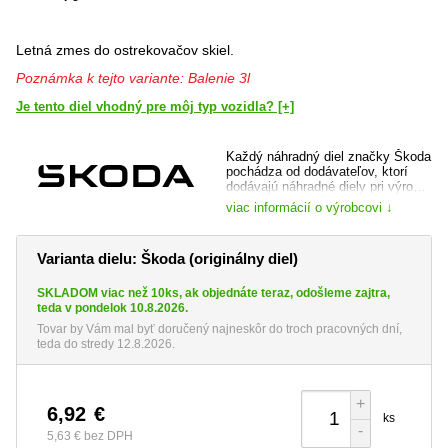
Letná zmes do ostrekovačov skiel.
Poznámka k tejto variante: Balenie 3l
Je tento diel vhodný pre môj typ vozidla? [+]
Každý náhradný diel značky Škoda
pochádza od dodávateľov, ktorí
dodávajú náhradné diely pri výrobe
vozidla a je dôkladne preverený,
viac informácií o výrobcovi ↓
ako samotnou automobilkou, tak jej
prípadným dodávateľom. Máte tak
istotu, že kupujete špičkovú kvalitu
Varianta dielu: Škoda (originálny diel)
a totožný diel, ktorý bol do vozidla
montovaný pri jeho výrobe.
SKLADOM viac než 10ks, ak objednáte teraz, odošleme zajtra,
web výrobce:
www.skoda-auto.cz
teda v pondelok 10.8.2026.
Tovar by Vám mal byť doručený najneskôr do troch pracovných dní,
teda do stredy 12.8.2026.
+
6,92
€
ks
-
5,63 €
bez DPH