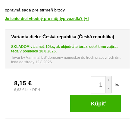
opravná sada pre strmeň brzdy
Je tento diel vhodný pre môj typ vozidla? [+]
Varianta dielu: Česká republika (Česká republika)
SKLADOM viac než 10ks, ak objednáte teraz, odošleme zajtra,
teda v pondelok 10.8.2026.
Tovar by Vám mal byť doručený najneskôr do troch pracovných dní,
teda do stredy 12.8.2026.
+
8,15
€
ks
-
6,63 €
bez DPH
Kúpiť