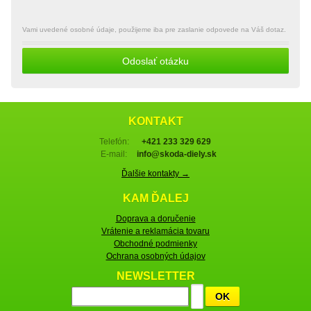
Vami uvedené osobné údaje, použijeme iba pre zaslanie odpovede na Váš dotaz.
Odoslať otázku
KONTAKT
Telefón:
+421 233 329 629
E-mail:
info@skoda-diely.sk
Ďalšie kontakty →
KAM ĎALEJ
Doprava a doručenie
Vrátenie a reklamácia tovaru
Obchodné podmienky
Ochrana osobných údajov
NEWSLETTER
OK