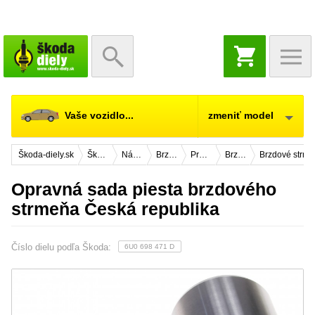
NÁKUPNÝ
KOŠÍK
Vaše vozidlo...
zmeniť model
Škoda-diely.sk
Škoda Felicia
Náhradné diely
Brzdový systém
Predná náprava
Brzdy 236x13mm
Brzdové strm
Opravná sada piesta brzdového
strmeňa Česká republika
Číslo dielu podľa Škoda:
6U0 698 471 D