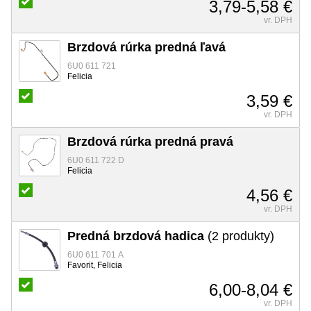
3,79-5,58 €
vr. DPH
Brzdová rúrka predná ľavá
6U0 611 721
Felicia
3,59 €
vr. DPH
Brzdová rúrka predná pravá
6U0 611 722 D
Felicia
4,56 €
vr. DPH
Predná brzdová hadica
(2 produkty)
6U0 611 701 A
Favorit, Felicia
6,00-8,04 €
vr. DPH