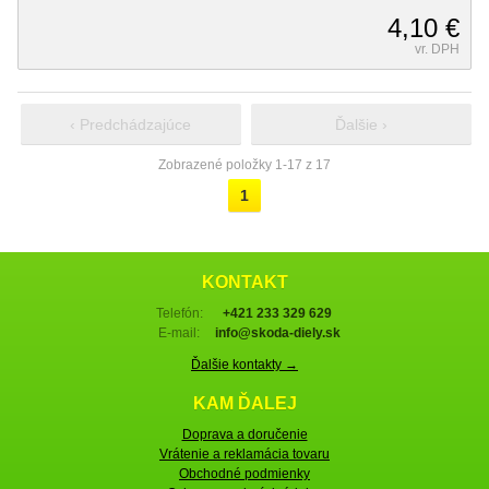
4,10 €
vr. DPH
‹ Predchádzajúce
Ďalšie ›
Zobrazené položky 1-17 z 17
1
KONTAKT
Telefón:
+421 233 329 629
E-mail:
info@skoda-diely.sk
Ďalšie kontakty →
KAM ĎALEJ
Doprava a doručenie
Vrátenie a reklamácia tovaru
Obchodné podmienky