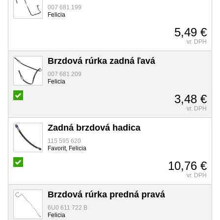
007 681 199
Felicia
5,49 €
vr. DPH
Brzdová rúrka zadná ľavá
007 681 209
Felicia
3,48 €
vr. DPH
Zadná brzdová hadica
115 595 620
Favorit, Felicia
10,76 €
vr. DPH
Brzdová rúrka predná pravá
6U0 611 722 B
Felicia