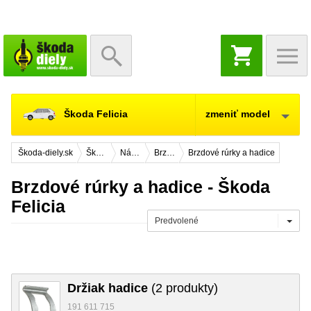
NÁKUPNÝ
KOŠÍK
Škoda Felicia
zmeniť model
Škoda-diely.sk
Škoda Felicia
Náhradné diely
Brzdový systém
Brzdové rúrky a hadice
Brzdové rúrky a hadice - Škoda
Felicia
Predvolené
Držiak hadice
(2 produkty)
191 611 715