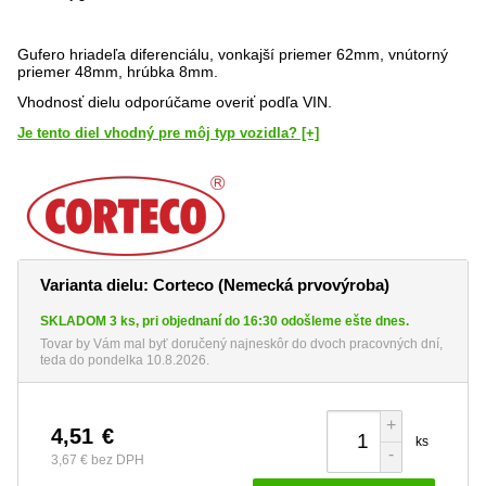
Gufero hriadeľa diferenciálu, vonkajší priemer 62mm, vnútorný
priemer 48mm, hrúbka 8mm.
Vhodnosť dielu odporúčame overiť podľa VIN.
Je tento diel vhodný pre môj typ vozidla? [+]
Varianta dielu: Corteco (Nemecká prvovýroba)
SKLADOM 3 ks, pri objednaní do 16:30 odošleme ešte dnes.
Tovar by Vám mal byť doručený najneskôr do dvoch pracovných dní,
teda do pondelka 10.8.2026.
+
4,51
€
ks
-
3,67 €
bez DPH