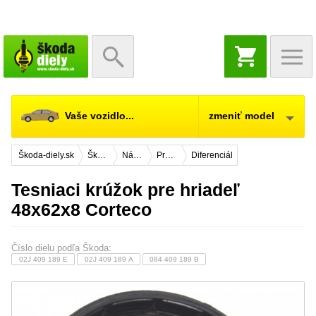
NÁKUPNÝ
KOŠÍK
Vaše vozidlo...
zmeniť model
Škoda-diely.sk
Škoda Fabia
Náhradné diely
Prevodovka, diferenciál
Diferenciál
Tesniaci krúžok pre hriadeľ
48x62x8 Corteco
Číslo dielu podľa Škoda:
02J 409 189 E
02J 409 189 A
084 409 189 B