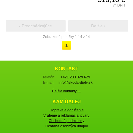
vr. DPH
‹ Predchádzajúce
Ďalšie ›
Zobrazené položky 1-14 z 14
1
KONTAKT
Telefón:
+421 233 329 629
E-mail:
info@skoda-diely.sk
Ďalšie kontakty →
KAM ĎALEJ
Doprava a doručenie
Vrátenie a reklamácia tovaru
Obchodné podmienky
Ochrana osobných údajov