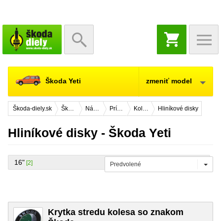
NÁKUPNÝ
KOŠÍK
Škoda Yeti
zmeniť model
Škoda-diely.sk
Škoda Yeti
Náhradné diely
Príslušenstvo
Kolo oceľové, hliníkové
Hliníkové disky
Hliníkové disky - Škoda Yeti
16"
[2]
Predvolené
Krytka stredu kolesa so znakom