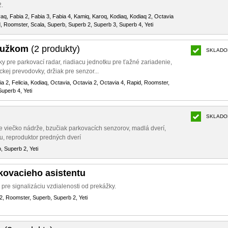
2.
yaq, Fabia 2, Fabia 3, Fabia 4, Kamiq, Karoq, Kodiaq, Kodiaq 2, Octavia
d, Roomster, Scala, Superb, Superb 2, Superb 3, Superb 4, Yeti
ružkom
(2 produkty)
SKLADO
ky pre parkovací radar, riadiacu jednotku pre ťažné zariadenie,
ckej prevodovky, držiak pre senzor...
bia 2, Felicia, Kodiaq, Octavia, Octavia 2, Octavia 4, Rapid, Roomster,
uperb 4, Yeti
SKLADO
e viečko nádrže, bzučiak parkovacích senzorov, madlá dverí,
u, reproduktor predných dverí
, Superb 2, Yeti
kovacieho asistentu
re signalizáciu vzdialenosti od prekážky.
2, Roomster, Superb, Superb 2, Yeti