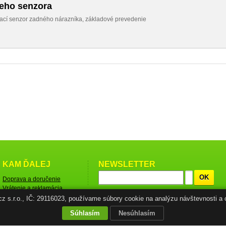
ieho senzora
vací senzor zadného nárazníka, základové prevedenie
KAM ĎALEJ
NEWSLETTER
OK
Doprava a doručenie
Vrátenie a reklamácia
tovaru
.cz s.r.o., IČ: 29116023, používame súbory cookie na analýzu návštevnosti a 
Obchodné podmienky
Súhlasím
Nesúhlasím
Ochrana osobných údajov