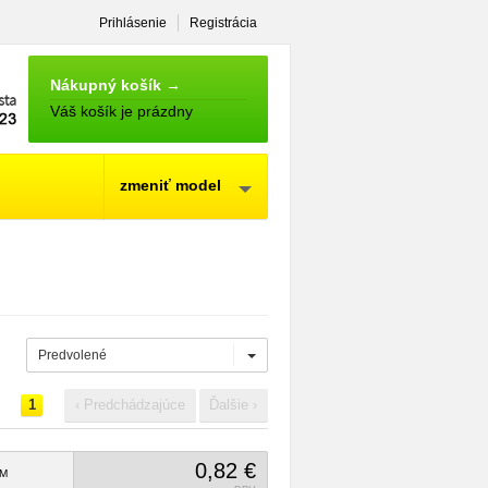
Prihlásenie
Registrácia
NÁKUPNÝ
KOŠÍK
Nákupný košík →
Váš košík je prázdny
zmeniť model
Predvolené
1
‹ Predchádzajúce
Ďalšie ›
0,82 €
M