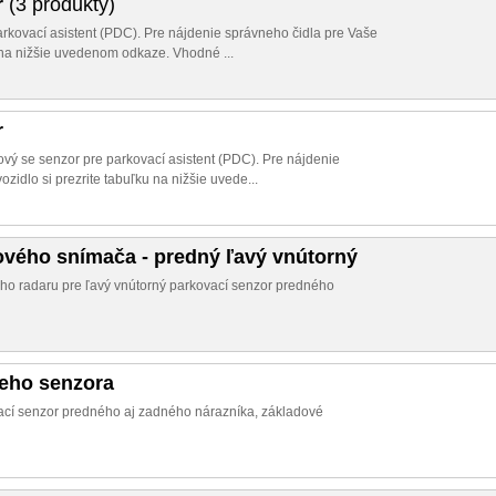
r
(3 produkty)
arkovací asistent (PDC). Pre nájdenie správneho čidla pre Vaše
u na nižšie uvedenom odkaze. Vhodné ...
r
ový se senzor pre parkovací asistent (PDC). Pre nájdenie
zidlo si prezrite tabuľku na nižšie uvede...
ového snímača - predný ľavý vnútorný
ho radaru pre ľavý vnútorný parkovací senzor predného
ieho senzora
vací senzor predného aj zadného nárazníka, základové