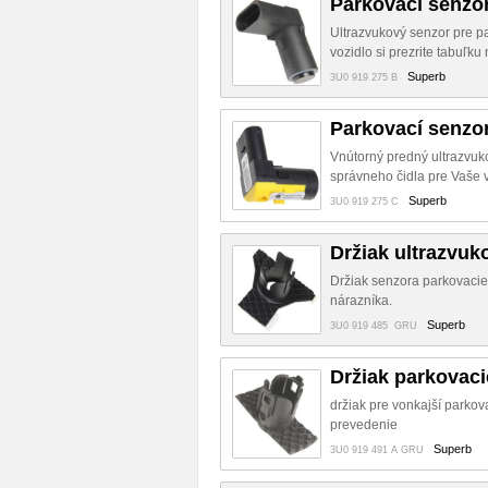
Parkovací senzo
Ultrazvukový senzor pre p
vozidlo si prezrite tabuľk
Superb
3U0 919 275 B
Parkovací senzo
Vnútorný predný ultrazvuk
správneho čidla pre Vaše vo
Superb
3U0 919 275 C
Držiak ultrazvuk
Držiak senzora parkovacie
nárazníka.
Superb
3U0 919 485 GRU
Držiak parkovac
držiak pre vonkajší parko
prevedenie
Superb
3U0 919 491 A GRU