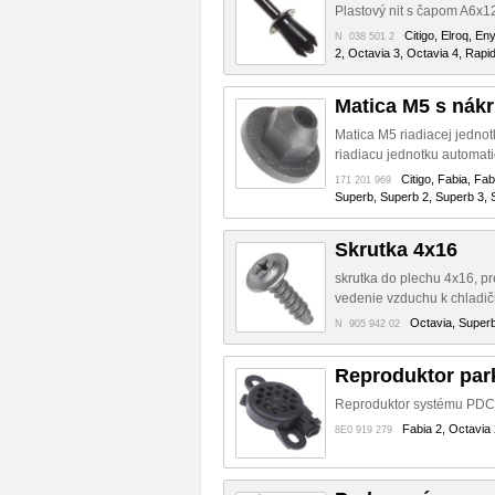
Plastový nit s čapom A6x1
Citigo, Elroq, En
N 038 501 2
2, Octavia 3, Octavia 4, Rapi
Matica M5 s nák
Matica M5 riadiacej jednot
riadiacu jednotku automati
Citigo, Fabia, Fa
171 201 969
Superb, Superb 2, Superb 3, S
Skrutka 4x16
skrutka do plechu 4x16, pr
vedenie vzduchu k chladič
Octavia, Superb
N 905 942 02
Reproduktor par
Reproduktor systému PDC p
Fabia 2, Octavia 
8E0 919 279