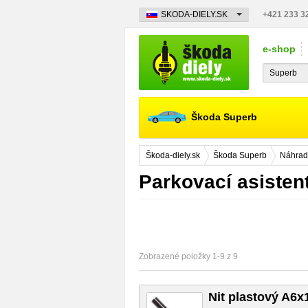
SKODA-DIELY.SK
+421 233 3
e-shop
Škoda Superb
Škoda-diely.sk
Škoda Superb
Náhrad
Parkovací asisten
Zobrazené položky 1-9 z 9
Nit plastový A6x