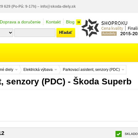
29 629
(Po-Pá: 9-17h)
–
info@skoda-diely.sk
Doprava a doručenie
Kontakt
Blog
19
Hľadať
né diely
Elektrická výbava
Parkovací asistent, senzory (PDC)
t, senzory (PDC) - Škoda Superb
12
SKLADO