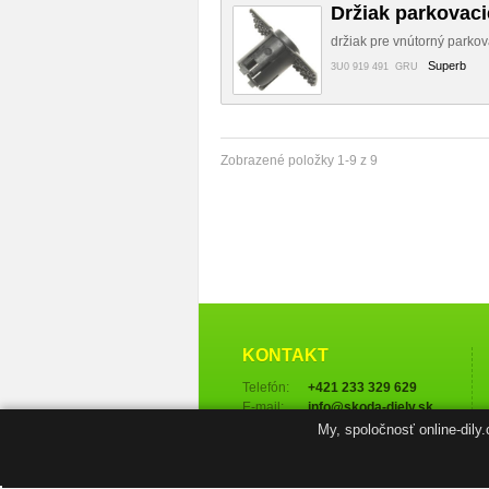
Držiak parkovac
držiak pre vnútorný parko
Superb
3U0 919 491 GRU
Zobrazené položky 1-9 z 9
KONTAKT
Telefón:
+421 233 329 629
E-mail:
info@skoda-diely.sk
My, spoločnosť online-dily
Ďalšie kontakty →