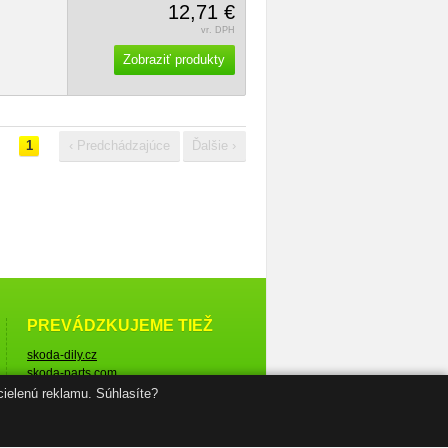
12,71 €
vr. DPH
Zobraziť produkty
1
‹ Predchádzajúce
Ďalšie ›
PREVÁDZKUJEME TIEŽ
skoda-dily.cz
skoda-parts.com
cielenú reklamu. Súhlasíte?
© Škoda-diely.sk, 2005–2026