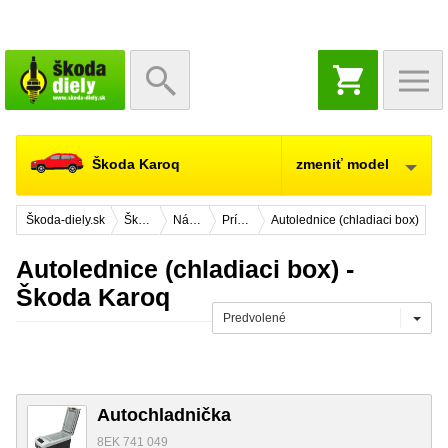
NÁKUPNÝ
KOŠÍK
Škoda Karoq
zmeniť model
Škoda-diely.sk
Škoda Karoq
Náhradné diely
Príslušenstvo
Autolednice (chladiaci box)
Autolednice (chladiaci box) -
Škoda Karoq
Predvolené
Autochladnička
8EK 741 049