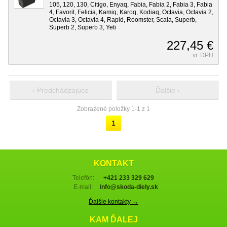
105, 120, 130, Citigo, Enyaq, Fabia, Fabia 2, Fabia 3, Fabia
4, Favorit, Felicia, Kamiq, Karoq, Kodiaq, Octavia, Octavia 2,
Octavia 3, Octavia 4, Rapid, Roomster, Scala, Superb,
Superb 2, Superb 3, Yeti
227,45 €
vr. DPH
‹ Predchádzajúce
Ďalšie ›
Zobrazené položky 1-1 z 1
1
KONTAKT
Telefón:
+421 233 329 629
E-mail:
info@skoda-diely.sk
Ďalšie kontakty →
KAM ĎALEJ