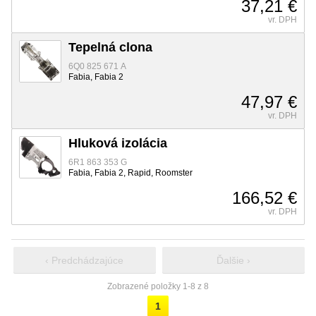
37,21 €
vr. DPH
Tepelná clona
6Q0 825 671 A
Fabia, Fabia 2
47,97 €
vr. DPH
Hluková izolácia
6R1 863 353 G
Fabia, Fabia 2, Rapid, Roomster
166,52 €
vr. DPH
‹ Predchádzajúce
Ďalšie ›
Zobrazené položky 1-8 z 8
1