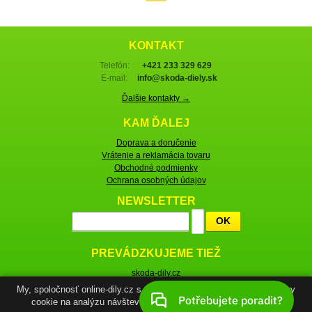
KONTAKT
Telefón:
+421 233 329 629
E-mail:
info@skoda-diely.sk
Ďalšie kontakty →
KAM ĎALEJ
Doprava a doručenie
Vrátenie a reklamácia tovaru
Obchodné podmienky
Ochrana osobných údajov
NEWSLETTER
OK
PREVÁDZKUJEME TIEŽ
skoda-dily.cz
skoda-parts.com
My, spoločnosť online-dily.cz s.r.o., IČ: 29116023, používame súbory
cookie na analýzu návštevnosti a cielenú reklamu. Súhlasíte?
© Škoda-diely.sk, 2005–2026