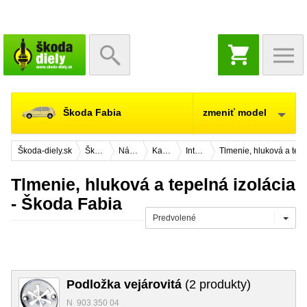
NÁKUPNÝ
KOŠÍK
Škoda Fabia
zmeniť model
Škoda-diely.sk
Škoda Fabia
Náhradné diely
Karosérie
Interiér vozidla
Tlmenie, hluková a tepe
Tlmenie, hluková a tepelná izolácia
- Škoda Fabia
Predvolené
Podložka vejárovitá
(2 produkty)
N 903 350 04