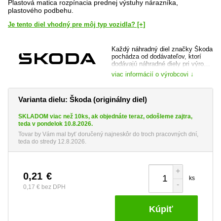
Plastová matica rozpínacia prednej výstuhy nárazníka,
plastového podbehu.
Je tento diel vhodný pre môj typ vozidla? [+]
Každý náhradný diel značky Škoda
pochádza od dodávateľov, ktorí
dodávajú náhradné diely pri výrobe
vozidla a je dôkladne preverený,
viac informácií o výrobcovi ↓
ako samotnou automobilkou, tak jej
prípadným dodávateľom. Máte tak
istotu, že kupujete špičkovú kvalitu
Varianta dielu: Škoda (originálny diel)
a totožný diel, ktorý bol do vozidla
montovaný pri jeho výrobe.
SKLADOM viac než 10ks, ak objednáte teraz, odošleme zajtra,
web výrobce:
www.skoda-auto.cz
teda v pondelok 10.8.2026.
Tovar by Vám mal byť doručený najneskôr do troch pracovných dní,
teda do stredy 12.8.2026.
+
0,21
€
ks
-
0,17 €
bez DPH
Kúpiť