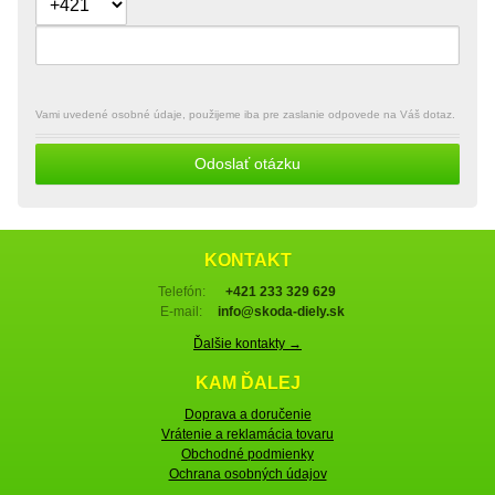
Vami uvedené osobné údaje, použijeme iba pre zaslanie odpovede na Váš dotaz.
Odoslať otázku
KONTAKT
Telefón:
+421 233 329 629
E-mail:
info@skoda-diely.sk
Ďalšie kontakty →
KAM ĎALEJ
Doprava a doručenie
Vrátenie a reklamácia tovaru
Obchodné podmienky
Ochrana osobných údajov