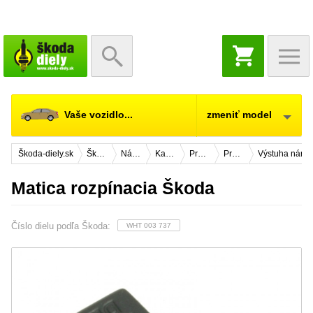
NÁKUPNÝ
KOŠÍK
Vaše vozidlo...
zmeniť model
Škoda-diely.sk
Škoda Fabia 2
Náhradné diely
Karosérie
Predná časť vozidla
Predný nárazník
Výstuha náraz
Matica rozpínacia Škoda
Číslo dielu podľa Škoda:
WHT 003 737