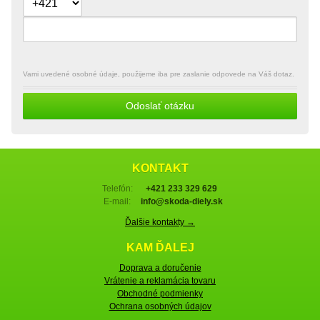
Vami uvedené osobné údaje, použijeme iba pre zaslanie odpovede na Váš dotaz.
Odoslať otázku
KONTAKT
Telefón:
+421 233 329 629
E-mail:
info@skoda-diely.sk
Ďalšie kontakty →
KAM ĎALEJ
Doprava a doručenie
Vrátenie a reklamácia tovaru
Obchodné podmienky
Ochrana osobných údajov