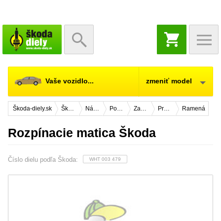
NÁKUPNÝ
KOŠÍK
Vaše vozidlo...
zmeniť model
Škoda-diely.sk
Škoda Enyaq
Náhradné diely
Podvozok
Zadná náprava
Pre vozidlá 4x4
Ramená
Rozpínacie matica Škoda
Číslo dielu podľa Škoda:
WHT 003 479