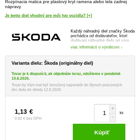
Rozpínacia matica pre plastový kryt ramena alebo tela zadnej
nápravy.
Je tento diel vhodný pre môj typ vozidla? [+]
Každý náhradný diel značky Škoda
pochádza od dodávateľov, ktorí
dodávajú náhradné diely pri výrobe
vozidla a je dôkladne preverený,
viac informácií o výrobcovi ↓
ako samotnou automobilkou, tak jej
prípadným dodávateľom. Máte tak
istotu, že kupujete špičkovú kvalitu
Varianta dielu: Škoda (originálny diel)
a totožný diel, ktorý bol do vozidla
montovaný pri jeho výrobe.
Tovar je k dispozícii, ak objednáte teraz, odošleme v pondelok
web výrobce:
www.skoda-auto.cz
10.8.2026.
Tovar by Vám mal byť doručený najneskôr do štyroch pracovných
dní, teda do stredy 12.8.2026.
+
1,13
€
ks
-
0,92 €
bez DPH
Kúpiť