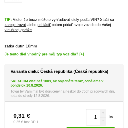
TIP:
Viete, že teraz môžete vyhľadávať diely podľa VIN? Stačí sa
zaregistrovať
alebo
prihlásiť
potom pridať svoje vozidlo do Vašej
virtuálnej garáže
.
zátka dutín 10mm
Je tento diel vhodný pre môj typ vozidla? [+]
Varianta dielu: Česká republika (Česká republika)
SKLADOM viac než 10ks, ak objednáte teraz, odošleme v
pondelok 10.8.2026.
Tovar by Vám mal byť doručený najneskôr do troch pracovných dní,
teda do stredy 12.8.2026.
+
0,31
€
ks
-
0,25 €
bez DPH