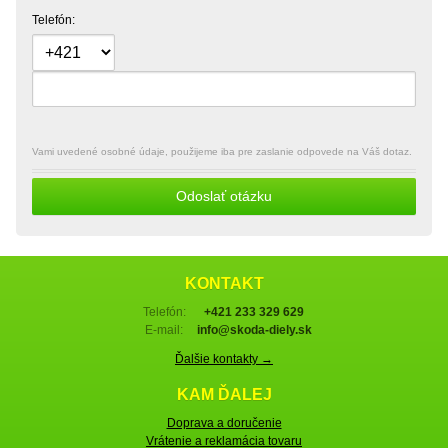
Telefón:
Vami uvedené osobné údaje, použijeme iba pre zaslanie odpovede na Váš dotaz.
Odoslať otázku
KONTAKT
Telefón:
+421 233 329 629
E-mail:
info@skoda-diely.sk
Ďalšie kontakty →
KAM ĎALEJ
Doprava a doručenie
Vrátenie a reklamácia tovaru