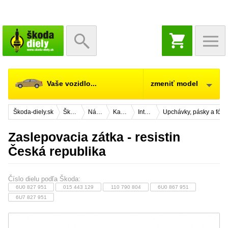
NÁKUPNÝ
KOŠÍK
Vaše vozidlo...
zmeniť model
Škoda-diely.sk
Škoda Felicia
Náhradné diely
Karosérie
Interiér vozidla
Upchávky, pásky a fólie
Zaslepovacia zátka - resistin
Česká republika
Číslo dielu podľa Škoda:
6U0 827 951
015 443 129
110 790 804
6U0 867 951
6U7 827 951