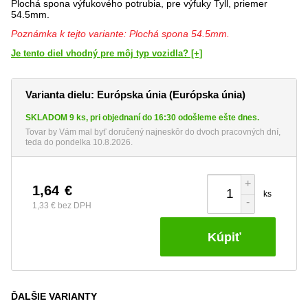
Plochá spona výfukového potrubia, pre výfuky Tyll, priemer
54.5mm.
Poznámka k tejto variante: Plochá spona 54.5mm.
Je tento diel vhodný pre môj typ vozidla? [+]
Varianta dielu: Európska únia (Európska únia)
SKLADOM 9 ks, pri objednaní do 16:30 odošleme ešte dnes.
Tovar by Vám mal byť doručený najneskôr do dvoch pracovných dní,
teda do pondelka 10.8.2026.
+
1,64
€
ks
-
1,33 €
bez DPH
Kúpiť
ĎALŠIE VARIANTY