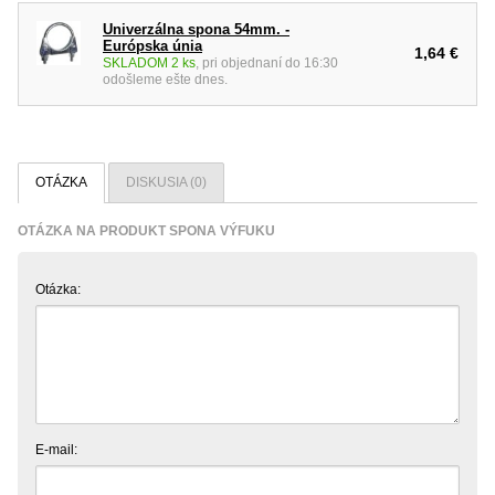
Univerzálna spona 54mm. -
Európska únia
1,64 €
SKLADOM 2 ks
, pri objednaní do 16:30
odošleme ešte dnes.
OTÁZKA
DISKUSIA (0)
OTÁZKA NA PRODUKT SPONA VÝFUKU
Otázka:
E-mail: