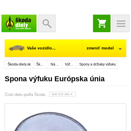
NÁKUPNÝ
KOŠÍK
Vaše vozidlo...
zmeniť model
Škoda-diely.sk
Škoda Felicia
Náhradné diely
Výfukový systém
Spony a držiaky výfuku
Spona výfuku Európska únia
Číslo dielu podľa Škoda:
6U0 253 460 A