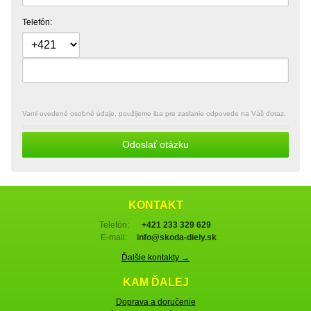
Telefón:
Vami uvedené osobné údaje, použijeme iba pre zaslanie odpovede na Váš dotaz.
Odoslať otázku
KONTAKT
Telefón:
+421 233 329 629
E-mail:
info@skoda-diely.sk
Ďalšie kontakty →
KAM ĎALEJ
Doprava a doručenie