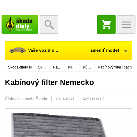
NÁKUPNÝ
KOŠÍK
Vaše vozidlo...
zmeniť model
Škoda-diely.sk
Škoda Fabia 2
Náhradné diely
Klimatizácia, kúrenie
Kúrenie
Kabínový filter (pachov
Kabínový filter Nemecko
Číslo dielu podľa Škoda:
6R0 819 653
JZW 819 653 F