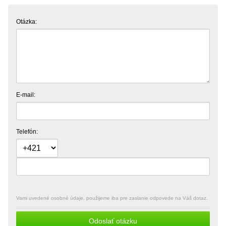
Otázka:
E-mail:
Telefón:
Vami uvedené osobné údaje, použijeme iba pre zaslanie odpovede na Váš dotaz.
Odoslať otázku