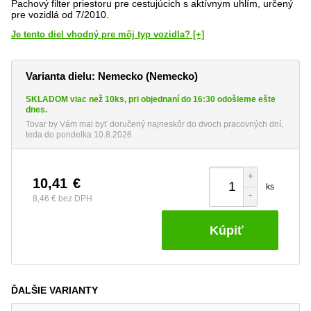
Pachový filter priestoru pre cestujúcich s aktívnym uhlím, určený
pre vozidlá od 7/2010.
Je tento diel vhodný pre môj typ vozidla? [+]
Varianta dielu: Nemecko (Nemecko)
SKLADOM viac než 10ks, pri objednaní do 16:30 odošleme ešte
dnes.
Tovar by Vám mal byť doručený najneskôr do dvoch pracovných dní,
teda do pondelka 10.8.2026.
+
10,41
€
ks
-
8,46 €
bez DPH
Kúpiť
ĎALŠIE VARIANTY