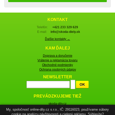
KONTAKT
Telefón:
+421 233 329 629
E-mail:
info@skoda-diely.sk
Ďalšie kontakty →
KAM ĎALEJ
Doprava a doručenie
Vrátenie a reklamácia tovaru
Obchodné podmienky
Ochrana osobných údajov
NEWSLETTER
OK
PREVÁDZKUJEME TIEŽ
skoda-dily.cz
skoda-parts.com
My, spoločnosť online-dily.cz s.r.o., IČ: 29116023, používame súbory
cookie na analýzu návštevnosti a cielenú reklamu. Súhlasíte?