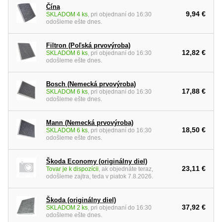
Čína
9,94 €
SKLADOM 4 ks
, pri objednaní do 16:30
odošleme ešte dnes.
Filtron (Poľská prvovýroba)
12,82 €
SKLADOM 6 ks
, pri objednaní do 16:30
odošleme ešte dnes.
Bosch (Nemecká prvovýroba)
17,88 €
SKLADOM 6 ks
, pri objednaní do 16:30
odošleme ešte dnes.
Mann (Nemecká prvovýroba)
18,50 €
SKLADOM 6 ks
, pri objednaní do 16:30
odošleme ešte dnes.
Škoda Economy (originálny diel)
23,11 €
Tovar je k dispozícii
, ak objednáte teraz,
odošleme zajtra, teda v piatok 7.8.2026.
Škoda (originálny diel)
37,92 €
SKLADOM 2 ks
, pri objednaní do 16:30
odošleme ešte dnes.