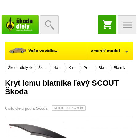
NÁKUPNÝ
KOŠÍK
Vaše vozidlo...
zmeniť model
Škoda-diely.sk
Škoda Octavia 3
Náhradné diely
Karosérie
Predná časť vozidla
Blatník
Blatník
Kryt lemu blatníka ľavý SCOUT
Škoda
Číslo dielu podľa Škoda:
5E0 853 507 A 9B9