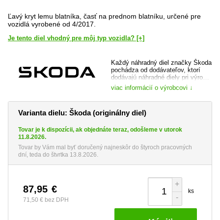
Ľavý kryt lemu blatníka, časť na prednom blatníku, určené pre
vozidlá vyrobené od 4/2017.
Je tento diel vhodný pre môj typ vozidla? [+]
Každý náhradný diel značky Škoda
pochádza od dodávateľov, ktorí
dodávajú náhradné diely pri výrobe
vozidla a je dôkladne preverený,
viac informácií o výrobcovi ↓
ako samotnou automobilkou, tak jej
prípadným dodávateľom. Máte tak
istotu, že kupujete špičkovú kvalitu
Varianta dielu: Škoda (originálny diel)
a totožný diel, ktorý bol do vozidla
montovaný pri jeho výrobe.
Tovar je k dispozícii, ak objednáte teraz, odošleme v utorok
web výrobce:
www.skoda-auto.cz
11.8.2026.
Tovar by Vám mal byť doručený najneskôr do štyroch pracovných
dní, teda do štvrtka 13.8.2026.
+
87,95
€
ks
-
71,50 €
bez DPH