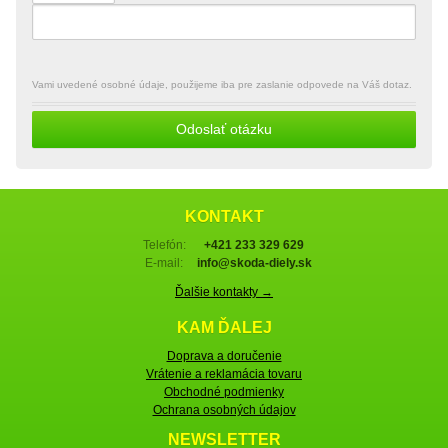
Vami uvedené osobné údaje, použijeme iba pre zaslanie odpovede na Váš dotaz.
Odoslať otázku
KONTAKT
Telefón:
+421 233 329 629
E-mail:
info@skoda-diely.sk
Ďalšie kontakty →
KAM ĎALEJ
Doprava a doručenie
Vrátenie a reklamácia tovaru
Obchodné podmienky
Ochrana osobných údajov
NEWSLETTER