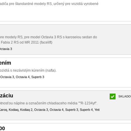
adiča pre štandardné modely RS, určený pre vozidlá vyrobené
 pre modely RS, pre model Octavia 3 RS s karoseiou sedan do
e Fabia 2 RS od MR 2011 (facelift)
Octavia 3
nením
ozidlá s nezávislým kúrením (nafta).
 Octavia 3, Octavia 4, Superb 3
izáciu
SKLADO
otnosťou náplne a označením chladiaceho média ""R-1234yf".
aroq, Kodiaq, Kodiaq 2, Octavia 3, Octavia 4, Superb 3, Superb 4, Yeti
00