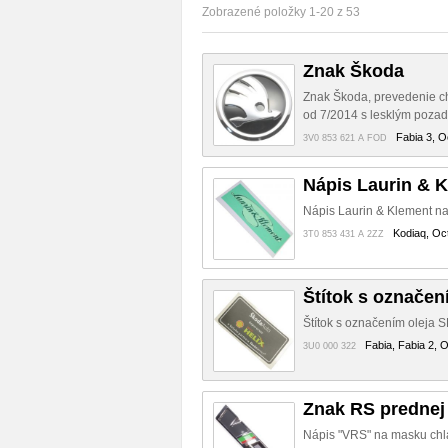
Zobrazené položky 1-20 z 53
Znak Škoda
Znak Škoda, prevedenie ch
od 7/2014 s lesklým pozad
Fabia 3, O
3V0 853 621 A FOD
Nápis Laurin & 
Nápis Laurin & Klement na
Kodiaq, Oct
3T0 853 431 A 2ZZ
Štítok s označen
Štítok s označením oleja
Fabia, Fabia 2, 
3U0 000 322
Znak RS prednej
Nápis "VRS" na masku chl