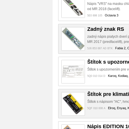
Nápis "VRS" na masku chl
od MR 2018 (facelift).
Octavia 3
5E0 898 105
Zadný znak RS
zadný nápis piatych dverí
MR 2017 (predfacelift), pr
Fabia 2, 
5J6 853 687 AD BTK
Štítok s upozor
Štítok s upozornením pre v
Karoq, Kodiaq,
5Q0 010 014 D
Štítok pre klimat
Štítok s nápisom "AC", hm
Elroq, Enyaq, K
5QF 010 008 A
Nápis EDITION 1