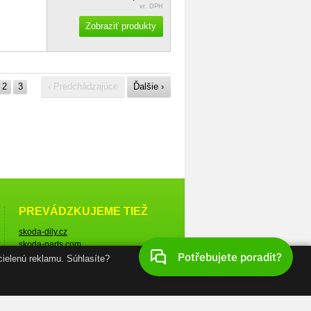
vr. DPH
Zobraziť produkty
2
3
‹ Predchádzajúce
Ďalšie ›
PREVÁDZKUJEME TIEŽ
skoda-dily.cz
skoda-parts.com
cielenú reklamu. Súhlasíte?
© Škoda-diely.sk, 2005–2026