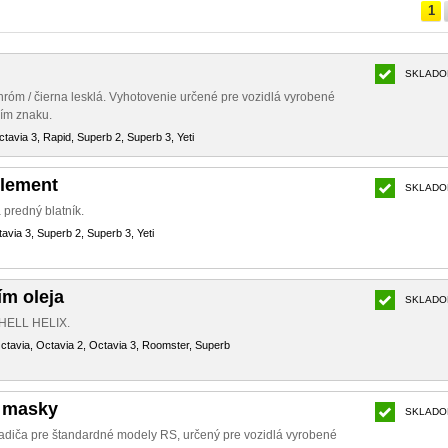
1
SKLADO
róm / čierna lesklá. Vyhotovenie určené pre vozidlá vyrobené
ím znaku.
ctavia 3, Rapid, Superb 2, Superb 3, Yeti
Klement
SKLADO
 predný blatník.
avia 3, Superb 2, Superb 3, Yeti
ím oleja
SKLADO
 SHELL HELIX.
Octavia, Octavia 2, Octavia 3, Roomster, Superb
 masky
SKLADO
adiča pre štandardné modely RS, určený pre vozidlá vyrobené