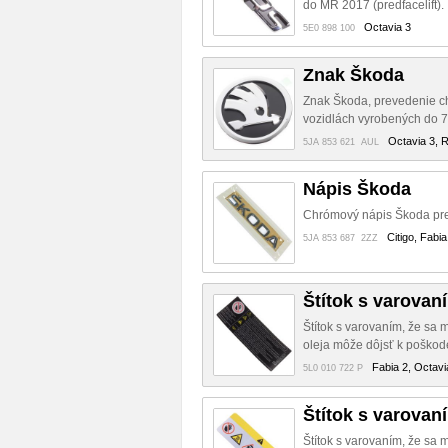
do MR 2017 (predfacelift).
Octavia 3
5E0 898 100
Znak Škoda
Znak Škoda, prevedenie ch
vozidlách vyrobených do 
Octavia 3, R
5JA 853 621 AUL
Nápis Škoda
Chrómový nápis Škoda pre
Citigo, Fabi
5JA 853 687 2ZZ
Štítok s varovan
Štítok s varovaním, že sa m
oleja môže dôjsť k poškode
Fabia 2, Octavi
5L0 010 722 P
Štítok s varovan
Štítok s varovaním, že sa m