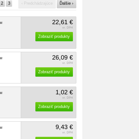
2
3
‹ Predchádzajúce
Ďalšie ›
22,61 €
M
vr. DPH
Zobraziť produkty
26,09 €
M
vr. DPH
Zobraziť produkty
1,02 €
M
vr. DPH
Zobraziť produkty
9,43 €
M
vr. DPH