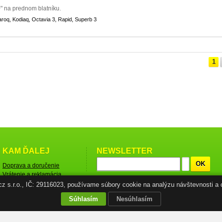
" na prednom blatníku.
aroq, Kodiaq, Octavia 3, Rapid, Superb 3
1
KAM ĎALEJ
NEWSLETTER
OK
Doprava a doručenie
Vrátenie a reklamácia
tovaru
.cz s.r.o., IČ: 29116023, používame súbory cookie na analýzu návštevnosti a 
Obchodné podmienky
Súhlasím
Nesúhlasím
Ochrana osobných údajov