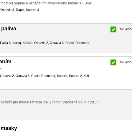
motnosťou náplne a označením chladiaceho média "R134a".
 Octavia 3, Rapid, Superb 3
 paliva
SKLADO
, Fabia 3, Karoq, Kodiaq, Octavia 2, Octavia 3, Rapid, Roomster,
čaním
SKLADO
m
 Octavia 2, Octavia 3, Rapid, Roomster, Superb, Superb 2, Yeti
a, určený pre model Octavia 3 RS combi vyrobené do MR 2017
 masky