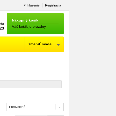
Prihlásenie
Registrácia
NÁKUPNÝ
KOŠÍK
Nákupný košík →
Váš košík je prázdny
zmeniť model
Predvolené