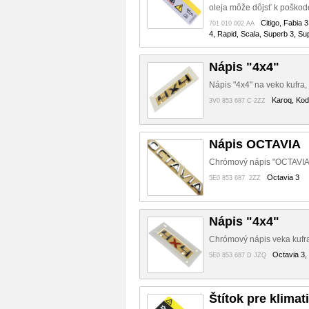
oleja môže dôjsť k poškoden
Citigo, Fabia 
701 010 002 AA
4, Rapid, Scala, Superb 3, Su
Nápis "4x4"
Nápis "4x4" na veko kufra
Karoq, Kodi
3V0 853 687 C 2ZZ
Nápis OCTAVIA
Chrómový nápis "OCTAVIA"
Octavia 3
5E0 853 687 2ZZ
Nápis "4x4"
Chrómový nápis veka kufra
Octavia 3, 
5E0 853 687 D JZQ
Štítok pre klimat