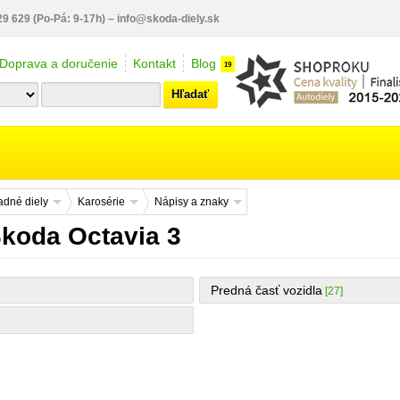
29 629
(Po-Pá: 9-17h)
–
info@skoda-diely.sk
Doprava a doručenie
Kontakt
Blog
19
Hľadať
dné diely
Karosérie
Nápisy a znaky
Škoda Octavia 3
Predná časť vozidla
[27]