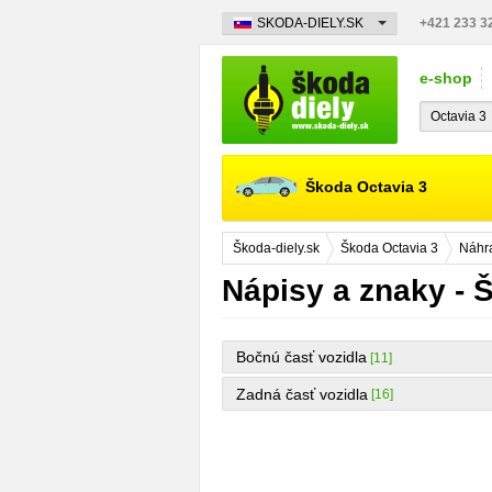
SKODA-DIELY.SK
+421 233 3
e-shop
Škoda Octavia 3
Škoda-diely.sk
Škoda Octavia 3
Náhra
Nápisy a znaky - 
Bočnú časť vozidla
[11]
Zadná časť vozidla
[16]