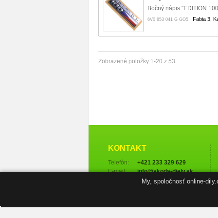
Bočný nápis "EDITION 100
Fabia 3, K
6V0 853 041 G GO5
Zobrazené položky 1-20 z 53
KONTAKT
Telefón:
+421 233 329 629
E-mail:
info@skoda-diely.sk
My, spoločnosť online-dily
Ďalšie kontakty →
NAVIGÁCIA