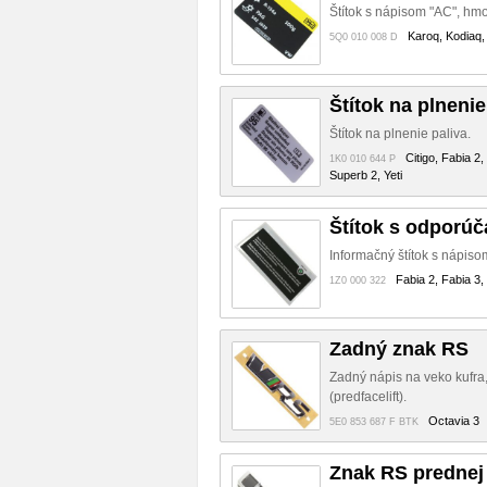
Štítok s nápisom "AC", h
Karoq, Kodiaq,
5Q0 010 008 D
Štítok na plnenie
Štítok na plnenie paliva.
Citigo, Fabia 2
1K0 010 644 P
Superb 2, Yeti
Štítok s odporú
Informačný štítok s nápiso
Fabia 2, Fabia 3,
1Z0 000 322
Zadný znak RS
Zadný nápis na veko kufr
(predfacelift).
Octavia 3
5E0 853 687 F BTK
Znak RS prednej