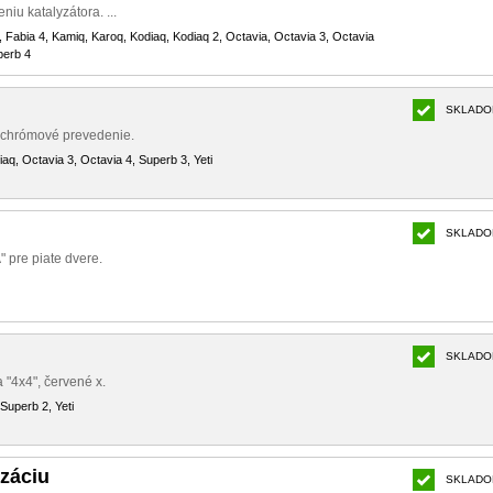
iu katalyzátora. ...
3, Fabia 4, Kamiq, Karoq, Kodiaq, Kodiaq 2, Octavia, Octavia 3, Octavia
perb 4
SKLADO
, chrómové prevedenie.
aq, Octavia 3, Octavia 4, Superb 3, Yeti
SKLADO
 pre piate dvere.
SKLADO
 "4x4", červené x.
Superb 2, Yeti
izáciu
SKLADO