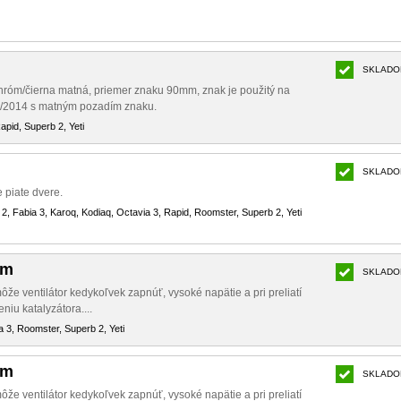
SKLADO
róm/čierna matná, priemer znaku 90mm, znak je použitý na
7/2014 s matným pozadím znaku.
apid, Superb 2, Yeti
SKLADO
 piate dvere.
a 2, Fabia 3, Karoq, Kodiaq, Octavia 3, Rapid, Roomster, Superb 2, Yeti
ím
SKLADO
ôže ventilátor kedykoľvek zapnúť, vysoké napätie a pri preliatí
niu katalyzátora....
a 3, Roomster, Superb 2, Yeti
ím
SKLADO
ôže ventilátor kedykoľvek zapnúť, vysoké napätie a pri preliatí