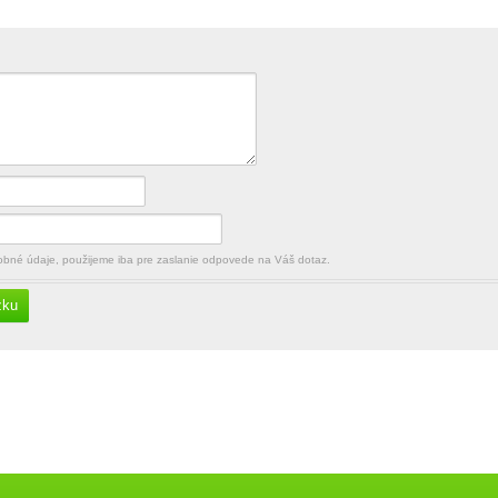
né údaje, použijeme iba pre zaslanie odpovede na Váš dotaz.
zku