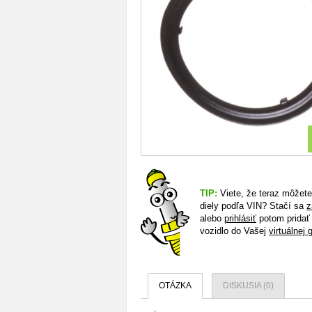
TIP:
Viete, že teraz môžet
diely podľa VIN? Stačí sa
z
alebo
prihlásiť
potom pridať
vozidlo do Vašej
virtuálnej 
OTÁZKA
DISKUSIA (0)