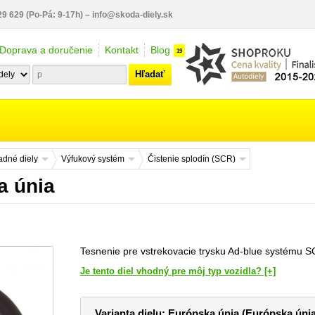
29 629
(Po-Pá: 9-17h)
–
info@skoda-diely.sk
Doprava a doručenie
Kontakt
Blog
19
Hľadať
dné diely
Výfukový systém
Čistenie splodín (SCR)
a únia
Tesnenie pre vstrekovacie trysku Ad-blue systému S
Je tento diel vhodný pre môj typ vozidla? [+]
Varianta dielu: Európska únia (Európska únia