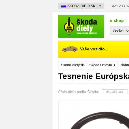
SKODA-DIELY.SK
+421 233 3
e-shop
Vaše vozidlo...
Škoda-diely.sk
Škoda Octavia 3
Náhra
Tesnenie Európsk
Číslo dielu podľa Škoda:
04L 253 115