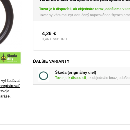
Tovar je k dispozícii, ak objednáte teraz, odošleme v ut
Tovar by Vám mal byť doručený najneskôr do štyroch prac
4,26
€
3,46 €
bez DPH
ĎALŠIE VARIANTY
Škoda (originálny diel)
Tovar je k dispozícii
, ak objednáte teraz, odošl
e vyhľadávať
aregistrovať
 svoje
garáže
.