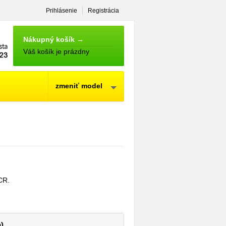
Prihlásenie
Registrácia
NÁKUPNÝ
KOŠÍK
Nákupný košík →
Váš košík je prázdny
zmeniť model
CR.
)