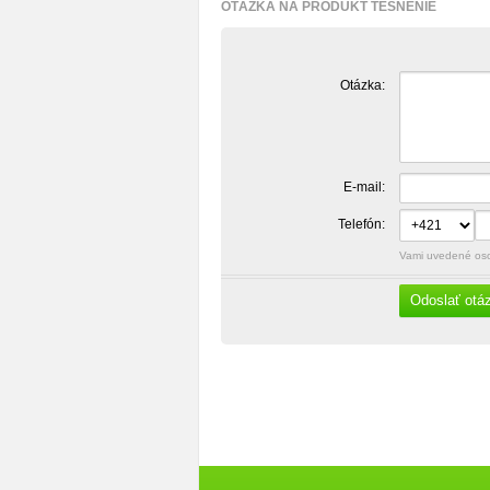
OTÁZKA NA PRODUKT TESNENIE
Otázka:
E-mail:
Telefón:
Vami uvedené osob
Odoslať otá