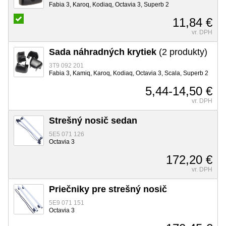
Fabia 3, Karoq, Kodiaq, Octavia 3, Superb 2
11,84 €
vr. DPH
Sada náhradných krytiek
(2 produkty)
3T9 092 201
Fabia 3, Kamiq, Karoq, Kodiaq, Octavia 3, Scala, Superb 2
5,44-14,50 €
vr. DPH
Strešný nosič sedan
5E5 071 126
Octavia 3
172,20 €
vr. DPH
Priečniky pre strešný nosič
5E9 071 151
Octavia 3