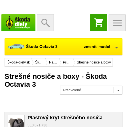
NÁKUPNÝ
KOŠÍK
Škoda Octavia 3
zmeniť model
Škoda-diely.sk
Škoda Octavia 3
Náhradné diely
Príslušenstvo
Strešné nosiče a boxy
Strešné nosiče a boxy - Škoda
Octavia 3
Predvolené
Plastový kryt strešného nosiča
5E0 071 738