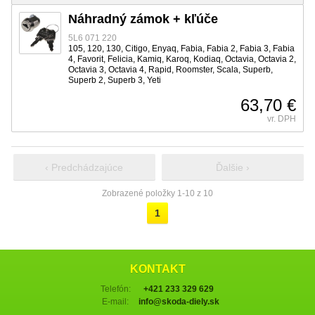
Náhradný zámok + kľúče
5L6 071 220
105, 120, 130, Citigo, Enyaq, Fabia, Fabia 2, Fabia 3, Fabia
4, Favorit, Felicia, Kamiq, Karoq, Kodiaq, Octavia, Octavia 2,
Octavia 3, Octavia 4, Rapid, Roomster, Scala, Superb,
Superb 2, Superb 3, Yeti
63,70 €
vr. DPH
‹ Predchádzajúce
Ďalšie ›
Zobrazené položky 1-10 z 10
1
KONTAKT
Telefón:
+421 233 329 629
E-mail:
info@skoda-diely.sk