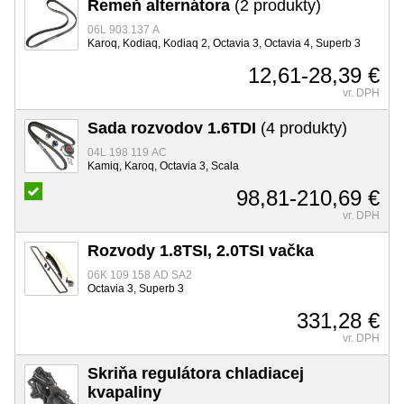
Remeň alternátora
(2 produkty)
06L 903 137 A
Karoq, Kodiaq, Kodiaq 2, Octavia 3, Octavia 4, Superb 3
12,61-28,39 €
vr. DPH
Sada rozvodov 1.6TDI
(4 produkty)
04L 198 119 AC
Kamiq, Karoq, Octavia 3, Scala
98,81-210,69 €
vr. DPH
Rozvody 1.8TSI, 2.0TSI vačka
06K 109 158 AD SA2
Octavia 3, Superb 3
331,28 €
vr. DPH
Skriňa regulátora chladiacej
kvapaliny