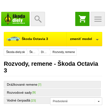
NÁKUPNÝ
KOŠÍK
Škoda Octavia 3
zmeniť model
Škoda-diely.sk
Škoda Octavia 3
Diely pre údržbu a servis
Rozvody, remene
Rozvody, remene - Škoda Octavia
3
Drážkované remene
[7]
Rozvodové sady
[9]
Vodné čerpadlá
[15]
Predvolené