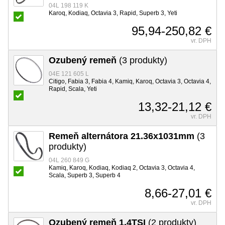
04L 198 119 K
Karoq, Kodiaq, Octavia 3, Rapid, Superb 3, Yeti
95,94-250,82 €
vr. DPH
Ozubený remeň
(3 produkty)
04E 121 605 L
Citigo, Fabia 3, Fabia 4, Kamiq, Karoq, Octavia 3, Octavia 4,
Rapid, Scala, Yeti
13,32-21,12 €
vr. DPH
Remeň alternátora 21.36x1031mm
(3
produkty)
04L 260 849 G
Kamiq, Karoq, Kodiaq, Kodiaq 2, Octavia 3, Octavia 4,
Scala, Superb 3, Superb 4
8,66-27,01 €
vr. DPH
Ozubený remeň 1.4TSI
(2 produkty)