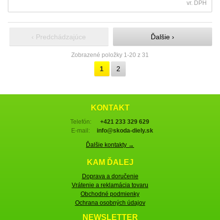
vr. DPH
‹ Predchádzajúce
Ďalšie ›
Zobrazené položky 1-20 z 31
1
2
KONTAKT
Telefón:
+421 233 329 629
E-mail:
info@skoda-diely.sk
Ďalšie kontakty →
KAM ĎALEJ
Doprava a doručenie
Vrátenie a reklamácia tovaru
Obchodné podmienky
Ochrana osobných údajov
NEWSLETTER