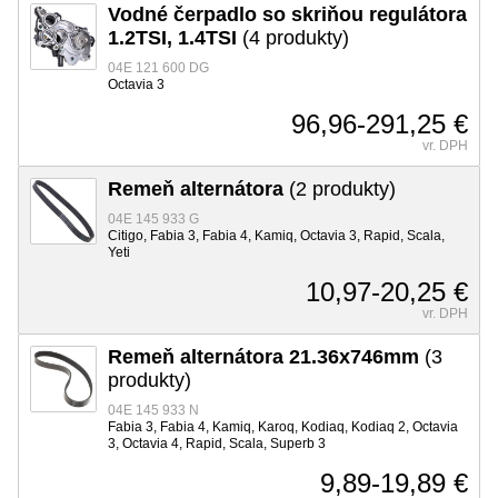
Vodné čerpadlo so skriňou regulátora
1.2TSI, 1.4TSI
(4 produkty)
04E 121 600 DG
Octavia 3
96,96-291,25 €
vr. DPH
Remeň alternátora
(2 produkty)
04E 145 933 G
Citigo, Fabia 3, Fabia 4, Kamiq, Octavia 3, Rapid, Scala,
Yeti
10,97-20,25 €
vr. DPH
Remeň alternátora 21.36x746mm
(3
produkty)
04E 145 933 N
Fabia 3, Fabia 4, Kamiq, Karoq, Kodiaq, Kodiaq 2, Octavia
3, Octavia 4, Rapid, Scala, Superb 3
9,89-19,89 €