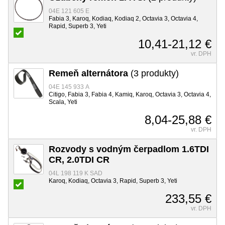
04E 121 605 E
Fabia 3, Karoq, Kodiaq, Kodiaq 2, Octavia 3, Octavia 4,
Rapid, Superb 3, Yeti
10,41-21,12 €
vr. DPH
Remeň alternátora
(3 produkty)
04E 145 933 A
Citigo, Fabia 3, Fabia 4, Kamiq, Karoq, Octavia 3, Octavia 4,
Scala, Yeti
8,04-25,88 €
vr. DPH
Rozvody s vodným čerpadlom 1.6TDI
CR, 2.0TDI CR
04L 198 119 K SAD
Karoq, Kodiaq, Octavia 3, Rapid, Superb 3, Yeti
233,55 €
vr. DPH