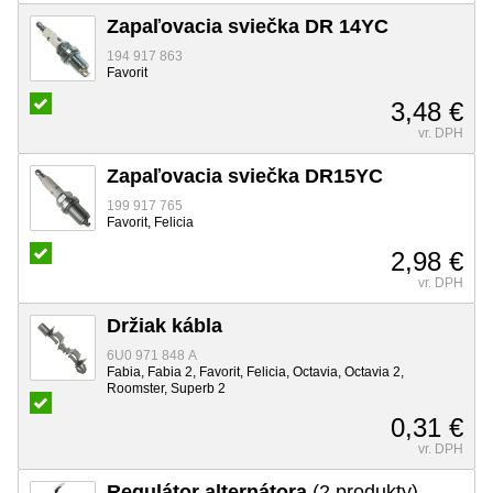
Zapaľovacia sviečka DR 14YC
194 917 863
Favorit
3,48 €
vr. DPH
Zapaľovacia sviečka DR15YC
199 917 765
Favorit, Felicia
2,98 €
vr. DPH
Držiak kábla
6U0 971 848 A
Fabia, Fabia 2, Favorit, Felicia, Octavia, Octavia 2,
Roomster, Superb 2
0,31 €
vr. DPH
Regulátor alternátora
(2 produkty)