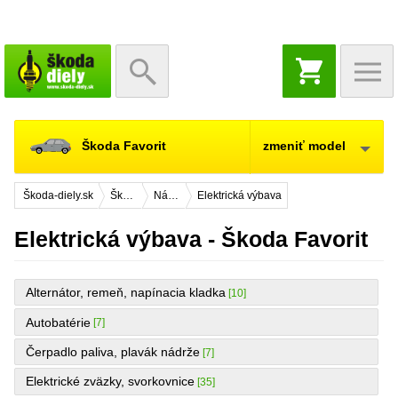
NÁKUPNÝ
KOŠÍK
Škoda Favorit
zmeniť model
Škoda-diely.sk
Škoda Favorit
Náhradné diely
Elektrická výbava
Elektrická výbava - Škoda Favorit
Alternátor, remeň, napínacia kladka
[10]
Autobatérie
[7]
Čerpadlo paliva, plavák nádrže
[7]
Elektrické zväzky, svorkovnice
[35]