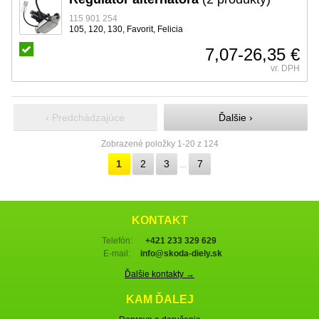
115 901 254
105, 120, 130, Favorit, Felicia
7,07-26,35 €
vr. DPH
‹ Predchádzajúce
Ďalšie ›
Zobrazené položky 1-20 z 124
1
2
3
7
…
KONTAKT
Telefón:
+421 233 329 629
E-mail:
info@skoda-diely.sk
Ďalšie kontakty →
KAM ĎALEJ