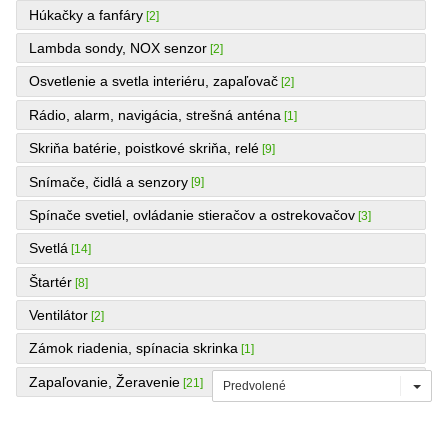
Húkačky a fanfáry
[2]
Lambda sondy, NOX senzor
[2]
Osvetlenie a svetla interiéru, zapaľovač
[2]
Rádio, alarm, navigácia, strešná anténa
[1]
Skriňa batérie, poistkové skriňa, relé
[9]
Snímače, čidlá a senzory
[9]
Spínače svetiel, ovládanie stieračov a ostrekovačov
[3]
Svetlá
[14]
Štartér
[8]
Ventilátor
[2]
Zámok riadenia, spínacia skrinka
[1]
Zapaľovanie, Žeravenie
[21]
Predvolené