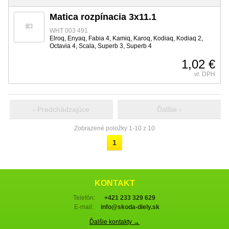
Matica rozpínacia 3x11.1
WHT 003 491
Elroq, Enyaq, Fabia 4, Kamiq, Karoq, Kodiaq, Kodiaq 2,
Octavia 4, Scala, Superb 3, Superb 4
1,02 €
vr. DPH
‹ Predchádzajúce
Ďalšie ›
Zobrazené položky 1-10 z 10
1
KONTAKT
Telefón:
+421 233 329 629
E-mail:
info@skoda-diely.sk
Ďalšie kontakty →