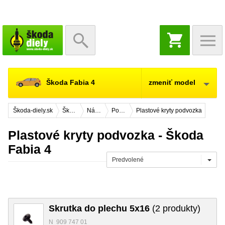
NÁKUPNÝ
KOŠÍK
Škoda Fabia 4
zmeniť model
Škoda-diely.sk
Škoda Fabia 4
Náhradné diely
Podvozok
Plastové kryty podvozka
Plastové kryty podvozka - Škoda
Fabia 4
Predvolené
Skrutka do plechu 5x16
(2 produkty)
N 909 747 01