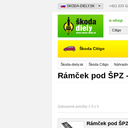
SKODA-DIELY.SK
+421 233 3
e-shop
Škoda Citigo
Škoda-diely.sk
Škoda Citigo
Náhradné
Rámček pod ŠPZ -
Zobrazené položky 1-5 z 5
Rámček pod ŠPZ 