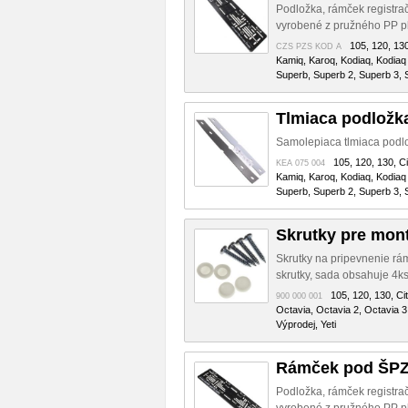
Podložka, rámček registra
vyrobené z pružného PP pl
105, 120, 130
CZS PZS KOD A
Kamiq, Karoq, Kodiaq, Kodiaq 
Superb, Superb 2, Superb 3, S
Tlmiaca podložk
Samolepiaca tlmiaca podlo
105, 120, 130, Ci
KEA 075 004
Kamiq, Karoq, Kodiaq, Kodiaq 
Superb, Superb 2, Superb 3, S
Skrutky pre mon
Skrutky na pripevnenie rám
skrutky, sada obsahuje 4ks
105, 120, 130, Cit
900 000 001
Octavia, Octavia 2, Octavia 3
Výprodej, Yeti
Rámček pod ŠPZ
Podložka, rámček registra