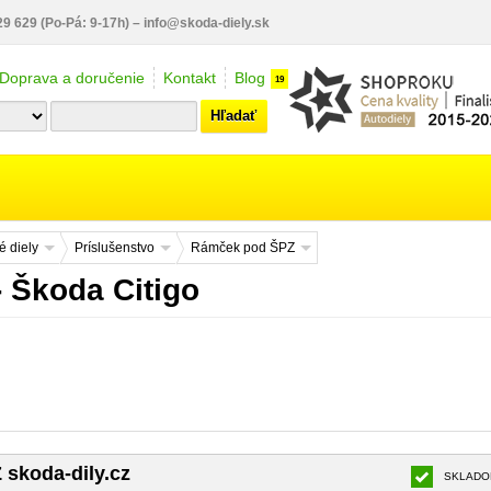
29 629
(Po-Pá: 9-17h)
–
info@skoda-diely.sk
Doprava a doručenie
Kontakt
Blog
19
Hľadať
 diely
Príslušenstvo
Rámček pod ŠPZ
 Škoda Citigo
skoda-dily.cz
SKLADO