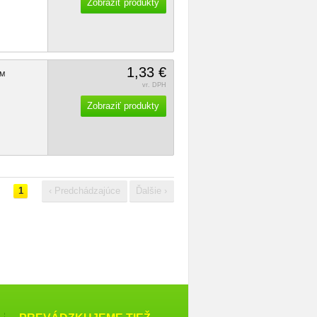
Zobraziť produkty
1,33 €
M
vr. DPH
Zobraziť produkty
1
‹ Predchádzajúce
Ďalšie ›