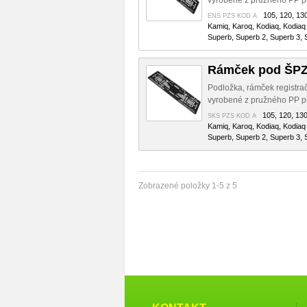
vyrobené z pružného PP pl
105, 120, 130
ENS PZS KOD A
Kamiq, Karoq, Kodiaq, Kodiaq 
Superb, Superb 2, Superb 3, S
Rámček pod ŠPZ 
Podložka, rámček registra
vyrobené z pružného PP pl
105, 120, 130,
SKS PZS KOD A
Kamiq, Karoq, Kodiaq, Kodiaq 
Superb, Superb 2, Superb 3, S
Zobrazené položky 1-5 z 5