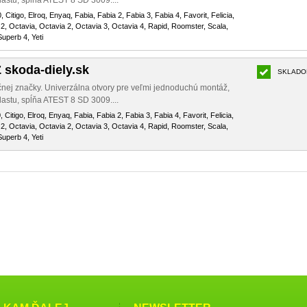
astu, spĺňa ATEST 8 SD 3009....
, Citigo, Elroq, Enyaq, Fabia, Fabia 2, Fabia 3, Fabia 4, Favorit, Felicia,
2, Octavia, Octavia 2, Octavia 3, Octavia 4, Rapid, Roomster, Scala,
uperb 4, Yeti
skoda-diely.sk
SKLADO
čnej značky. Univerzálna otvory pre veľmi jednoduchú montáž,
astu, spĺňa ATEST 8 SD 3009....
 Citigo, Elroq, Enyaq, Fabia, Fabia 2, Fabia 3, Fabia 4, Favorit, Felicia,
2, Octavia, Octavia 2, Octavia 3, Octavia 4, Rapid, Roomster, Scala,
uperb 4, Yeti