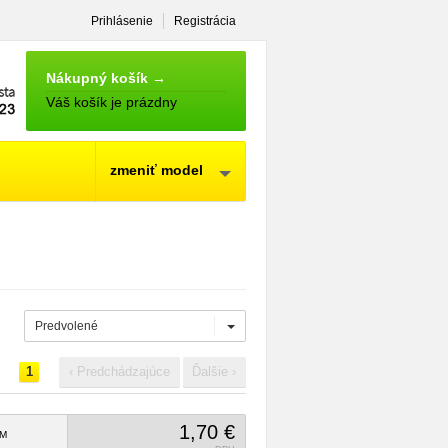
Prihlásenie
Registrácia
NÁKUPNÝ
KOŠÍK
Nákupný košík →
Váš košík je prázdny
zmeniť model
Predvolené
1
‹ Predchádzajúce
Ďalšie ›
1,70 €
M