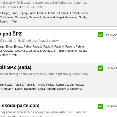
čnej značky. Univerzálna otvory pre veľmi jednoduchú montáž,
astu, spĺňa ATEST 8 SD 3009....
, Citigo, Elroq, Enyaq, Fabia, Fabia 2, Fabia 3, Fabia 4, Favorit, Felicia,
2, Octavia, Octavia 2, Octavia 3, Octavia 4, Rapid, Roomster, Scala,
uperb 4, Yeti
a pod ŠPZ
SKLADO
žka pod rámik štátnej poznávacej značky.
tigo, Elroq, Enyaq, Fabia, Fabia 2, Fabia 3, Fabia 4, Favorit, Felicia,
2, Octavia, Octavia 2, Octavia 3, Octavia 4, Rapid, Roomster, Scala,
uperb 4, Yeti
táž SPZ (sada)
SKLADO
čeku štátnej poznávacej značky vrátane plastovej krytky hlavy
.
igo, Fabia, Fabia 2, Fabia 3, Favorit, Felicia, Kamiq, Karoq, Kodiaq,
, Octavia 4, Rapid, Roomster, Scala, Superb, Superb 2, Superb 3,
 skoda-parts.com
SKLADO
čnej značky. Univerzálna otvory pre veľmi jednoduchú montáž,