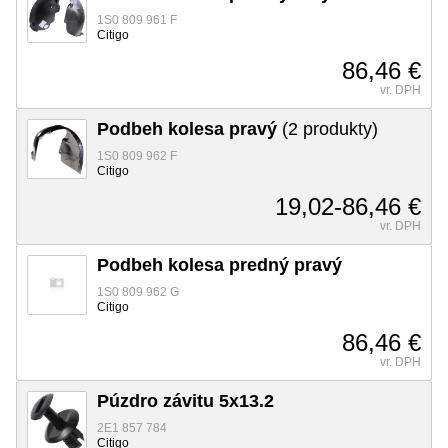
1S0 809 961 F
Citigo
86,46 €
vr. DPH
Podbeh kolesa pravý
(2 produkty)
1S0 809 962 F
Citigo
19,02-86,46 €
vr. DPH
Podbeh kolesa predný pravý
1S0 809 962 G
Citigo
86,46 €
vr. DPH
Púzdro závitu 5x13.2
2E1 857 784
Citigo