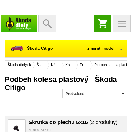
NÁKUPNÝ
KOŠÍK
Škoda Citigo
zmeniť model
Škoda-diely.sk
Škoda Citigo
Náhradné diely
Karosérie
Predná časť vozidla
Podbeh kolesa plastov
Podbeh kolesa plastový - Škoda
Citigo
Predvolené
Skrutka do plechu 5x16
(2 produkty)
N 909 747 01