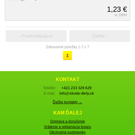
1,23 €
vr. DPH
‹ Predchádzajúce
Ďalšie ›
Zobrazené položky 1-7 z 7
1
KONTAKT
Telefón:
+421 233 329 629
E-mail:
info@skoda-diely.sk
Ďalšie kontakty →
KAM ĎALEJ
Doprava a doručenie
Vrátenie a reklamácia tovaru
Obchodné podmienky