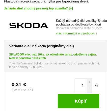
Plastová nacvakávacia príchytka pre tapecírung dverí.
Je tento diel vhodný pre môj typ vozidla? [+]
Každý náhradný diel značky Škoda
pochádza od dodávateľov, ktorí
dodávajú náhradné diely pri výrobe
vozidla a je dôkladne preverený,
viac informácií o výrobcovi ↓
ako samotnou automobilkou, tak jej
prípadným dodávateľom. Máte tak
istotu, že kupujete špičkovú kvalitu
Varianta dielu: Škoda (originálny diel)
a totožný diel, ktorý bol do vozidla
montovaný pri jeho výrobe.
SKLADOM viac než 10ks, ak objednáte teraz, odošleme zajtra,
web výrobce:
www.skoda-auto.cz
teda v pondelok 10.8.2026.
Tovar by Vám mal byť doručený najneskôr do troch pracovných dní,
teda do stredy 12.8.2026.
+
0,31
€
ks
-
0,25 €
bez DPH
Kúpiť