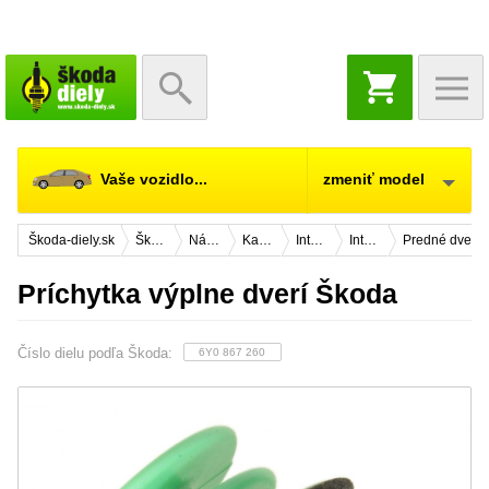
NÁKUPNÝ
KOŠÍK
Vaše vozidlo...
zmeniť model
Škoda-diely.sk
Škoda Citigo
Náhradné diely
Karosérie
Interiér vozidla
Interiér dverí
Predné dvere
Príchytka výplne dverí Škoda
Číslo dielu podľa Škoda:
6Y0 867 260