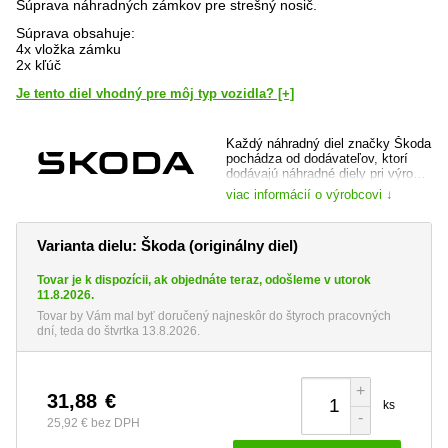
Súprava náhradných zámkov pre strešný nosič.
Súprava obsahuje:
4x vložka zámku
2x kľúč
Je tento diel vhodný pre môj typ vozidla? [+]
Každý náhradný diel značky Škoda
pochádza od dodávateľov, ktorí
dodávajú náhradné diely pri výrobe
vozidla a je dôkladne preverený,
viac informácií o výrobcovi ↓
ako samotnou automobilkou, tak jej
prípadným dodávateľom. Máte tak
istotu, že kupujete špičkovú kvalitu
Varianta dielu: Škoda (originálny diel)
a totožný diel, ktorý bol do vozidla
montovaný pri jeho výrobe.
Tovar je k dispozícii, ak objednáte teraz, odošleme v utorok
web výrobce:
www.skoda-auto.cz
11.8.2026.
Tovar by Vám mal byť doručený najneskôr do štyroch pracovných
dní, teda do štvrtka 13.8.2026.
+
31,88
€
ks
-
25,92 €
bez DPH