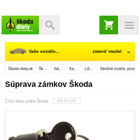
NÁKUPNÝ
KOŠÍK
Vaše vozidlo...
zmeniť model
Škoda-diely.sk
Škoda Citigo
Náhradné diely
Karosérie
Lišty strešné, prahu a okná
Strešné nosiče, pozdĺž
Súprava zámkov Škoda
Číslo dielu podľa Škoda:
3T9 071 220