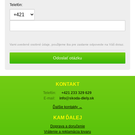
Telefón:
Vami uvedené osobné údaje, použijeme iba pre zaslanie odpovede na Váš dotaz.
Odoslať otázku
KONTAKT
Telefón:
+421 233 329 629
E-mail:
info@skoda-diely.sk
Ďalšie kontakty →
KAM ĎALEJ
Doprava a doručenie
Vrátenie a reklamácia tovaru