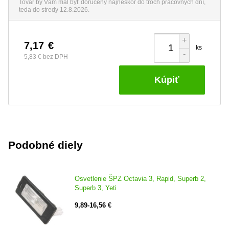
Tovar by Vám mal byť doručený najneskôr do troch pracovných dní,
teda do stredy 12.8.2026.
+
7,17
€
ks
-
5,83 €
bez DPH
Kúpiť
Podobné diely
Osvetlenie ŠPZ Octavia 3, Rapid, Superb 2,
Superb 3, Yeti
9,89-16,56 €