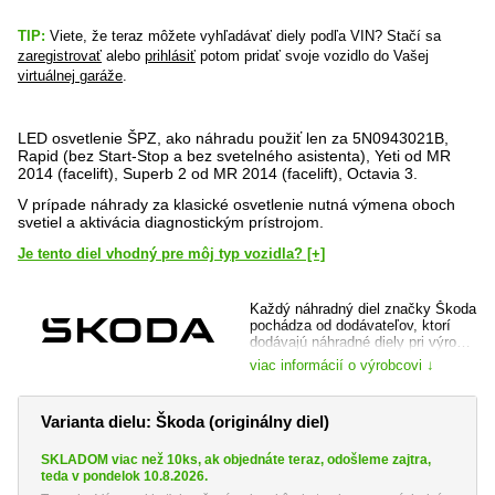
TIP:
Viete, že teraz môžete vyhľadávať diely podľa VIN? Stačí sa
zaregistrovať
alebo
prihlásiť
potom pridať svoje vozidlo do Vašej
virtuálnej garáže
.
LED osvetlenie ŠPZ, ako náhradu použiť len za 5N0943021B,
Rapid (bez Start-Stop a bez svetelného asistenta), Yeti od MR
2014 (facelift), Superb 2 od MR 2014 (facelift), Octavia 3.
V prípade náhrady za klasické osvetlenie nutná výmena oboch
svetiel a aktivácia diagnostickým prístrojom.
Je tento diel vhodný pre môj typ vozidla? [+]
Každý náhradný diel značky Škoda
pochádza od dodávateľov, ktorí
dodávajú náhradné diely pri výrobe
vozidla a je dôkladne preverený,
viac informácií o výrobcovi ↓
ako samotnou automobilkou, tak jej
prípadným dodávateľom. Máte tak
istotu, že kupujete špičkovú kvalitu
Varianta dielu: Škoda (originálny diel)
a totožný diel, ktorý bol do vozidla
montovaný pri jeho výrobe.
SKLADOM viac než 10ks, ak objednáte teraz, odošleme zajtra,
web výrobce:
www.skoda-auto.cz
teda v pondelok 10.8.2026.