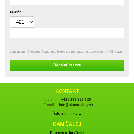
Telefón:
Vami uvedené osobné údaje, použijeme iba pre zaslanie odpovede na Váš dotaz.
Odoslať otázku
KONTAKT
Telefón:
+421 233 329 629
E-mail:
info@skoda-diely.sk
Ďalšie kontakty →
KAM ĎALEJ
Doprava a doručenie